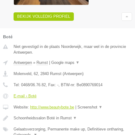
BEKIJK VOLLEDIG PROFIEL
Boté
Niet gevestigd in de plaats Noorderwijk, maar wel in de provincie
Antwerpen.
Antwerpen
»
Rumst
|
Google maps
▼
Molenveld, 62
,
2840
Rumst
(
Antwerpen
)
Tel:
0468/06.76.82
, Fax:
-
, BTW-nr:
Be0890769014
E-mail › Boté
Website:
http://www.beautybote.be
|
Screenshot
▼
Schoonheidssalon Boté in Rumst
▼
Gelaatsverzorging, Permanente make up, Definitieve ontharing,
Gelnagels,
▼