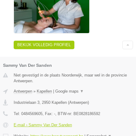
BEKIJK VOLLEDIG PROFIEL
Sammy Van Der Sanden
Niet gevestigd in de plaats Noorderwijk, maar wel in de provincie
Antwerpen.
Antwerpen
»
Kapellen
|
Google maps
▼
Industrielaan 3
,
2950
Kapellen
(
Antwerpen
)
Tel:
0484569605
, Fax:
-
, BTW-nr:
BE0828186592
E-mail › Sammy Van Der Sanden