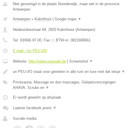
Niet gevestigd in de plaats Noorderwijk, maar wel in de provincie
Antwerpen.
Antwerpen
»
Kalmthout
|
Google maps
▼
Heidestatiestraat 68
,
2920
Kalmthout
(
Antwerpen
)
Tel:
03/666.97.00
, Fax:
/
, BTW-nr:
0821690661
E-mail › Un PEU d'O
Website:
http://www.unpeudo.be
|
Screenshot
▼
un PEU d'O staat voor genieten in alle rust en luxe met dat ietsje
▼
Privésauna, Massage en duo massages, Gelaatsverzorgingen
AHAVA, Scrubs en
▼
Er wordt gewerkt op afspraak.
Laatste facebook posts
▼
Sociale media: