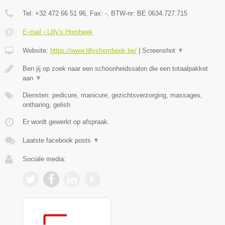
Tel:
+32 472 66 51 96
, Fax:
-
, BTW-nr:
BE 0634.727.715
E-mail › Lilly's Hombeek
Website:
https://www.lillyshombeek.be/
|
Screenshot
▼
Ben jij op zoek naar een schoonheidssalon die een totaalpakket
aan
▼
Diensten: pedicure, manicure, gezichtsverzorging, massages,
ontharing, gelish
Er wordt gewerkt op afspraak.
Laatste facebook posts
▼
Sociale media: