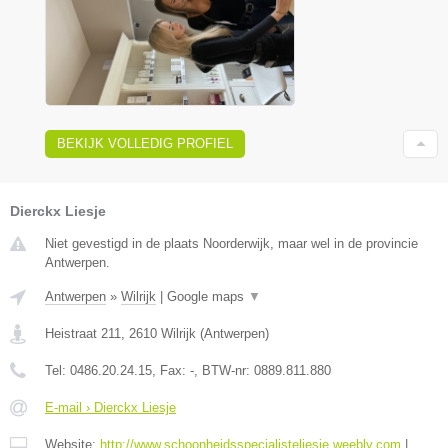
BEKIJK VOLLEDIG PROFIEL
Dierckx Liesje
Niet gevestigd in de plaats Noorderwijk, maar wel in de provincie
Antwerpen.
Antwerpen
»
Wilrijk
|
Google maps
▼
Heistraat 211
,
2610
Wilrijk
(
Antwerpen
)
Tel:
0486.20.24.15
, Fax:
-
, BTW-nr:
0889.811.880
E-mail › Dierckx Liesje
Website:
http://www.schoonheidsspecialisteliesje.weebly.com
|