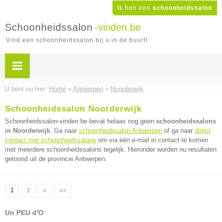
Ik heb een
schoonheidssalon
Schoonheidssalon
-vinden.be
Vind een schoonheidssalon bij u in de buurt!
U bent nu hier:
Home
»
Antwerpen
»
Noorderwijk
Schoonheidssalon Noorderwijk
Schoonheidssalon-vinden.be bevat helaas nog geen
schoonheidssalons
in Noorderwijk
. Ga naar
schoonheidssalon Antwerpen
of ga naar
direct
contact met schoonheidssalons
om via één e-mail in contact te komen
met meerdere schoonheidssalons tegelijk. Hieronder worden nu resultaten
getoond uit de provincie Antwerpen.
1
2
»
»»
Un PEU d'O