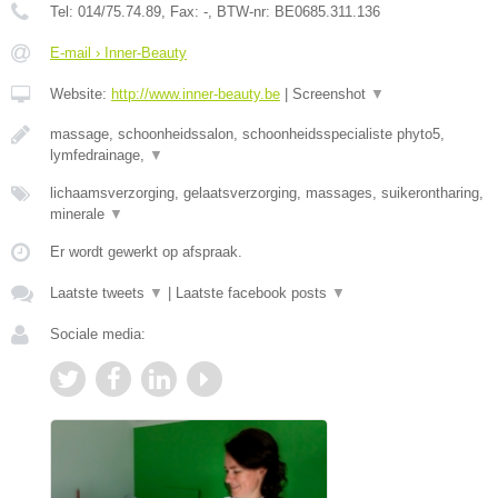
Tel:
014/75.74.89
, Fax:
-
, BTW-nr:
BE0685.311.136
E-mail › Inner-Beauty
Website:
http://www.inner-beauty.be
|
Screenshot
▼
massage, schoonheidssalon, schoonheidsspecialiste phyto5,
lymfedrainage,
▼
lichaamsverzorging, gelaatsverzorging, massages, suikerontharing,
minerale
▼
Er wordt gewerkt op afspraak.
Laatste tweets
▼
|
Laatste facebook posts
▼
Sociale media: