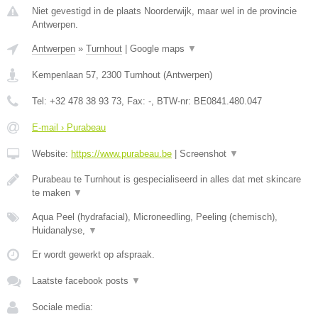
Niet gevestigd in de plaats Noorderwijk, maar wel in de provincie
Antwerpen.
Antwerpen
»
Turnhout
|
Google maps
▼
Kempenlaan 57
,
2300
Turnhout
(
Antwerpen
)
Tel:
+32 478 38 93 73
, Fax:
-
, BTW-nr:
BE0841.480.047
E-mail › Purabeau
Website:
https://www.purabeau.be
|
Screenshot
▼
Purabeau te Turnhout is gespecialiseerd in alles dat met skincare
te maken
▼
Aqua Peel (hydrafacial), Microneedling, Peeling (chemisch),
Huidanalyse,
▼
Er wordt gewerkt op afspraak.
Laatste facebook posts
▼
Sociale media: