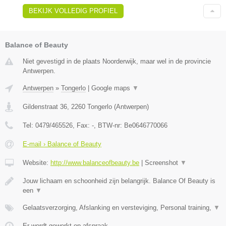
BEKIJK VOLLEDIG PROFIEL
Balance of Beauty
Niet gevestigd in de plaats Noorderwijk, maar wel in de provincie
Antwerpen.
Antwerpen
»
Tongerlo
|
Google maps
▼
Gildenstraat 36
,
2260
Tongerlo
(
Antwerpen
)
Tel:
0479/465526
, Fax:
-
, BTW-nr:
Be0646770066
E-mail › Balance of Beauty
Website:
http://www.balanceofbeauty.be
|
Screenshot
▼
Jouw lichaam en schoonheid zijn belangrijk. Balance Of Beauty is
een
▼
Gelaatsverzorging, Afslanking en versteviging, Personal training,
▼
Er wordt gewerkt op afspraak.