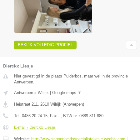
BEKIJK VOLLEDIG PROFIEL
Dierckx Liesje
Niet gevestigd in de plaats Pulderbos, maar wel in de provincie
Antwerpen.
Antwerpen
»
Wilrijk
|
Google maps
▼
Heistraat 211
,
2610
Wilrijk
(
Antwerpen
)
Tel:
0486.20.24.15
, Fax:
-
, BTW-nr:
0889.811.880
E-mail › Dierckx Liesje
Website:
http://www.schoonheidsspecialisteliesje.weebly.com
|