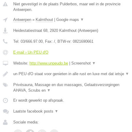
Niet gevestigd in de plaats Pulderbos, maar wel in de provincie
Antwerpen.
Antwerpen
»
Kalmthout
|
Google maps
▼
Heidestatiestraat 68
,
2920
Kalmthout
(
Antwerpen
)
Tel:
03/666.97.00
, Fax:
/
, BTW-nr:
0821690661
E-mail › Un PEU d'O
Website:
http://www.unpeudo.be
|
Screenshot
▼
un PEU d'O staat voor genieten in alle rust en luxe met dat ietsje
▼
Privésauna, Massage en duo massages, Gelaatsverzorgingen
AHAVA, Scrubs en
▼
Er wordt gewerkt op afspraak.
Laatste facebook posts
▼
Sociale media: