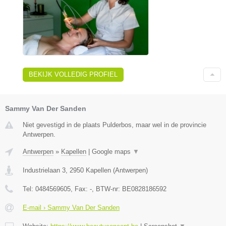
BEKIJK VOLLEDIG PROFIEL
Sammy Van Der Sanden
Niet gevestigd in de plaats Pulderbos, maar wel in de provincie
Antwerpen.
Antwerpen
»
Kapellen
|
Google maps
▼
Industrielaan 3
,
2950
Kapellen
(
Antwerpen
)
Tel:
0484569605
, Fax:
-
, BTW-nr:
BE0828186592
E-mail › Sammy Van Der Sanden