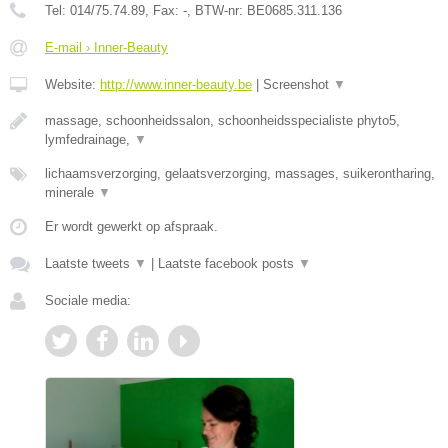
Tel:
014/75.74.89
, Fax:
-
, BTW-nr:
BE0685.311.136
E-mail › Inner-Beauty
Website:
http://www.inner-beauty.be
|
Screenshot
▼
massage, schoonheidssalon, schoonheidsspecialiste phyto5,
lymfedrainage,
▼
lichaamsverzorging, gelaatsverzorging, massages, suikerontharing,
minerale
▼
Er wordt gewerkt op afspraak.
Laatste tweets
▼
|
Laatste facebook posts
▼
Sociale media: