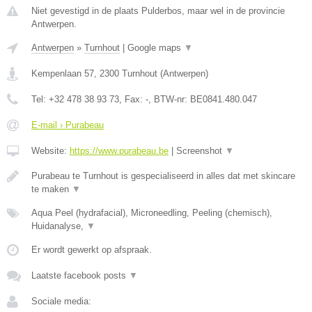
Niet gevestigd in de plaats Pulderbos, maar wel in de provincie
Antwerpen.
Antwerpen
»
Turnhout
|
Google maps
▼
Kempenlaan 57
,
2300
Turnhout
(
Antwerpen
)
Tel:
+32 478 38 93 73
, Fax:
-
, BTW-nr:
BE0841.480.047
E-mail › Purabeau
Website:
https://www.purabeau.be
|
Screenshot
▼
Purabeau te Turnhout is gespecialiseerd in alles dat met skincare
te maken
▼
Aqua Peel (hydrafacial), Microneedling, Peeling (chemisch),
Huidanalyse,
▼
Er wordt gewerkt op afspraak.
Laatste facebook posts
▼
Sociale media: