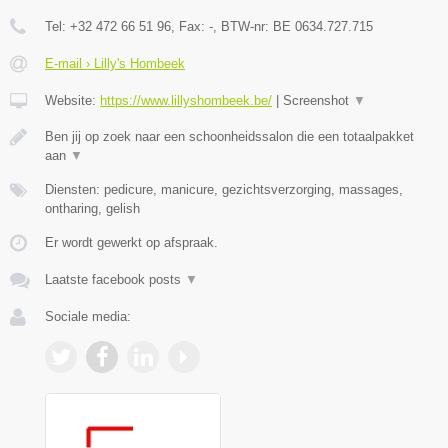
Tel:
+32 472 66 51 96
, Fax:
-
, BTW-nr:
BE 0634.727.715
E-mail › Lilly's Hombeek
Website:
https://www.lillyshombeek.be/
|
Screenshot
▼
Ben jij op zoek naar een schoonheidssalon die een totaalpakket
aan
▼
Diensten: pedicure, manicure, gezichtsverzorging, massages,
ontharing, gelish
Er wordt gewerkt op afspraak.
Laatste facebook posts
▼
Sociale media: