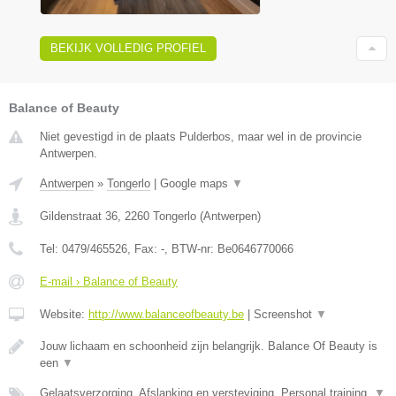
BEKIJK VOLLEDIG PROFIEL
Balance of Beauty
Niet gevestigd in de plaats Pulderbos, maar wel in de provincie
Antwerpen.
Antwerpen
»
Tongerlo
|
Google maps
▼
Gildenstraat 36
,
2260
Tongerlo
(
Antwerpen
)
Tel:
0479/465526
, Fax:
-
, BTW-nr:
Be0646770066
E-mail › Balance of Beauty
Website:
http://www.balanceofbeauty.be
|
Screenshot
▼
Jouw lichaam en schoonheid zijn belangrijk. Balance Of Beauty is
een
▼
Gelaatsverzorging, Afslanking en versteviging, Personal training,
▼