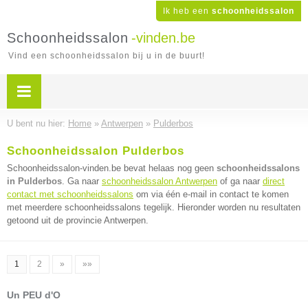
Ik heb een
schoonheidssalon
Schoonheidssalon
-vinden.be
Vind een schoonheidssalon bij u in de buurt!
U bent nu hier:
Home
»
Antwerpen
»
Pulderbos
Schoonheidssalon Pulderbos
Schoonheidssalon-vinden.be bevat helaas nog geen
schoonheidssalons
in Pulderbos
. Ga naar
schoonheidssalon Antwerpen
of ga naar
direct
contact met schoonheidssalons
om via één e-mail in contact te komen
met meerdere schoonheidssalons tegelijk. Hieronder worden nu resultaten
getoond uit de provincie Antwerpen.
1
2
»
»»
Un PEU d'O