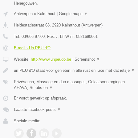
Henegouwen.
Antwerpen
»
Kalmthout
|
Google maps
▼
Heidestatiestraat 68
,
2920
Kalmthout
(
Antwerpen
)
Tel:
03/666.97.00
, Fax:
/
, BTW-nr:
0821690661
E-mail › Un PEU d'O
Website:
http://www.unpeudo.be
|
Screenshot
▼
un PEU d'O staat voor genieten in alle rust en luxe met dat ietsje
▼
Privésauna, Massage en duo massages, Gelaatsverzorgingen
AHAVA, Scrubs en
▼
Er wordt gewerkt op afspraak.
Laatste facebook posts
▼
Sociale media: