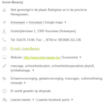
Inner-Beauty
Niet gevestigd in de plaats Battignies en in de provincie
Henegouwen.
Antwerpen
»
Vosselaar
|
Google maps
▼
Oudstrijderslaan 1
,
2350
Vosselaar
(
Antwerpen
)
Tel:
014/75.74.89
, Fax:
-
, BTW-nr:
BE0685.311.136
E-mail › Inner-Beauty
Website:
http://www.inner-beauty.be
|
Screenshot
▼
massage, schoonheidssalon, schoonheidsspecialiste phyto5,
lymfedrainage,
▼
lichaamsverzorging, gelaatsverzorging, massages, suikerontharing,
minerale
▼
Er wordt gewerkt op afspraak.
Laatste tweets
▼
|
Laatste facebook posts
▼