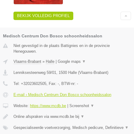
BEKIJK VOLLEDIG PROFIEL
Medisch Centrum Don Bosco schoonheidssalon
Niet gevestigd in de plaats Battignies en in de provincie
Henegouwen.
Vlaams-Brabant
»
Halle
|
Google maps
▼
Lenniksesteenweg 59/01
,
1500
Halle
(
Vlaams-Brabant
)
Tel:
+32023602505
, Fax:
-
, BTW-nr:
-
E-mail › Medisch Centrum Don Bosco schoonheidssalon
Website:
https://www.mcdb.be
|
Screenshot
▼
Online afspraken via www.mcdb.be bij
▼
Gespecialiseerde voetverzorging, Medisch pedicure, Definitieve
▼