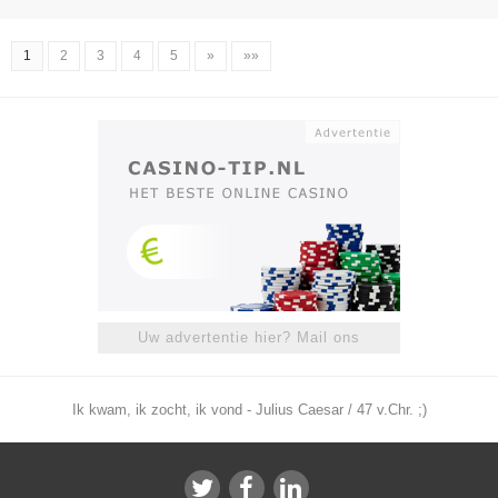
1
2
3
4
5
»
»»
Uw advertentie hier? Mail ons
Ik kwam, ik zocht, ik vond - Julius Caesar / 47 v.Chr. ;)