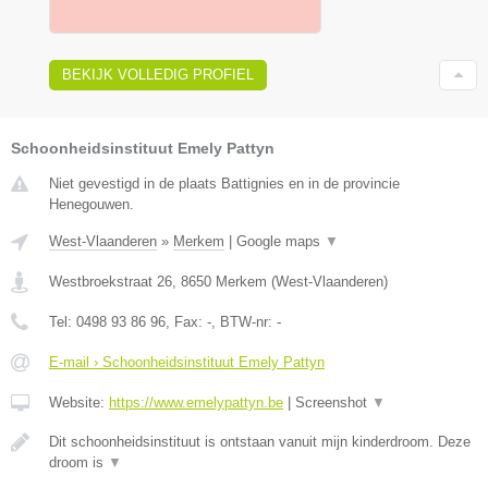
BEKIJK VOLLEDIG PROFIEL
Schoonheidsinstituut Emely Pattyn
Niet gevestigd in de plaats Battignies en in de provincie
Henegouwen.
West-Vlaanderen
»
Merkem
|
Google maps
▼
Westbroekstraat 26
,
8650
Merkem
(
West-Vlaanderen
)
Tel:
0498 93 86 96
, Fax:
-
, BTW-nr:
-
E-mail › Schoonheidsinstituut Emely Pattyn
Website:
https://www.emelypattyn.be
|
Screenshot
▼
Dit schoonheidsinstituut is ontstaan vanuit mijn kinderdroom. Deze
droom is
▼