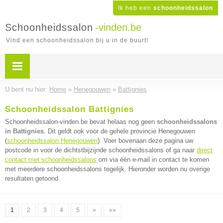
Ik heb een
schoonheidssalon
Schoonheidssalon
-vinden.be
Vind een schoonheidssalon bij u in de buurt!
U bent nu hier:
Home
»
Henegouwen
»
Battignies
Schoonheidssalon Battignies
Schoonheidssalon-vinden.be bevat helaas nog geen
schoonheidssalons
in Battignies
. Dit geldt ook voor de gehele provincie Henegouwen
(
schoonheidssalon Henegouwen
). Voer bovenaan deze pagina uw
postcode in voor de dichtstbijzijnde schoonheidssalons of ga naar
direct
contact met schoonheidssalons
om via één e-mail in contact te komen
met meerdere schoonheidssalons tegelijk. Hieronder worden nu overige
resultaten getoond.
1
2
3
4
5
»
»»