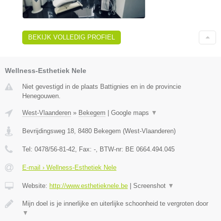
BEKIJK VOLLEDIG PROFIEL
Wellness-Esthetiek Nele
Niet gevestigd in de plaats Battignies en in de provincie
Henegouwen.
West-Vlaanderen
»
Bekegem
|
Google maps
▼
Bevrijdingsweg 18
,
8480
Bekegem
(
West-Vlaanderen
)
Tel:
0478/56-81-42
, Fax:
-
, BTW-nr:
BE 0664.494.045
E-mail › Wellness-Esthetiek Nele
Website:
http://www.esthetieknele.be
|
Screenshot
▼
Mijn doel is je innerlijke en uiterlijke schoonheid te vergroten door
▼