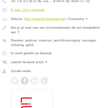
Tel:
+32 472 66 51 96
, Fax:
-
, BTW-nr:
BE 0634.727.715
E-mail › Lilly's Hombeek
Website:
https://www.lillyshombeek.be/
|
Screenshot
▼
Ben jij op zoek naar een schoonheidssalon die een totaalpakket
aan
▼
Diensten: pedicure, manicure, gezichtsverzorging, massages,
ontharing, gelish
Er wordt gewerkt op afspraak.
Laatste facebook posts
▼
Sociale media: