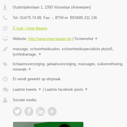
Oudstrijderslaan 1
,
2350
Vosselaar
(
Antwerpen
)
Tel:
014/75.74.89
, Fax:
-
, BTW-nr:
BE0685.311.136
E-mail › Inner-Beauty
Website:
http://www.inner-beauty.be
|
Screenshot
▼
massage, schoonheidssalon, schoonheidsspecialiste phyto5,
lymfedrainage,
▼
lichaamsverzorging, gelaatsverzorging, massages, suikerontharing,
minerale
▼
Er wordt gewerkt op afspraak.
Laatste tweets
▼
|
Laatste facebook posts
▼
Sociale media: