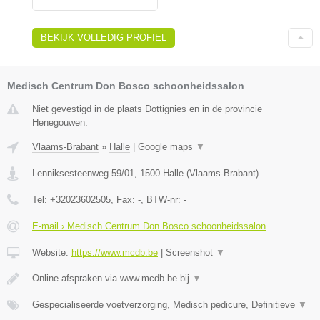
BEKIJK VOLLEDIG PROFIEL
Medisch Centrum Don Bosco schoonheidssalon
Niet gevestigd in de plaats Dottignies en in de provincie
Henegouwen.
Vlaams-Brabant
»
Halle
|
Google maps
▼
Lenniksesteenweg 59/01
,
1500
Halle
(
Vlaams-Brabant
)
Tel:
+32023602505
, Fax:
-
, BTW-nr:
-
E-mail › Medisch Centrum Don Bosco schoonheidssalon
Website:
https://www.mcdb.be
|
Screenshot
▼
Online afspraken via www.mcdb.be bij
▼
Gespecialiseerde voetverzorging, Medisch pedicure, Definitieve
▼