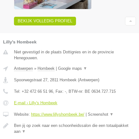
BEKIJK VOLLEDIG PROFIEL
Lilly's Hombeek
Niet gevestigd in de plaats Dottignies en in de provincie
Henegouwen.
Antwerpen
»
Hombeek
|
Google maps
▼
Spoorwegstraat 27
,
2811
Hombeek
(
Antwerpen
)
Tel:
+32 472 66 51 96
, Fax:
-
, BTW-nr:
BE 0634.727.715
E-mail › Lilly's Hombeek
Website:
https://www.lillyshombeek.be/
|
Screenshot
▼
Ben jij op zoek naar een schoonheidssalon die een totaalpakket
aan
▼