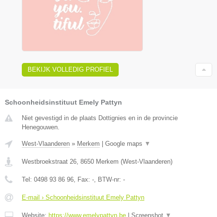
BEKIJK VOLLEDIG PROFIEL
Schoonheidsinstituut Emely Pattyn
Niet gevestigd in de plaats Dottignies en in de provincie
Henegouwen.
West-Vlaanderen
»
Merkem
|
Google maps
▼
Westbroekstraat 26
,
8650
Merkem
(
West-Vlaanderen
)
Tel:
0498 93 86 96
, Fax:
-
, BTW-nr:
-
E-mail › Schoonheidsinstituut Emely Pattyn
Website:
https://www.emelypattyn.be
|
Screenshot
▼