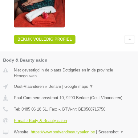
BEKIJK VOLLEDIG PROFIEL
Body & Beauty salon
Niet gevestigd in de plaats Dottignies en in de provincie
Henegouwen.
Oost-Vlaanderen
»
Berlare
|
Google maps
▼
Paul Cammermansstraat 10
,
9290
Berlare
(
Oost-Vlaanderen
)
Tel:
0485 06 18 51
, Fax:
-
, BTW-nr:
BE0568715750
E-mail › Body & Beauty salon
Website:
https://www.bodyandbeautysalon.be
|
Screenshot
▼