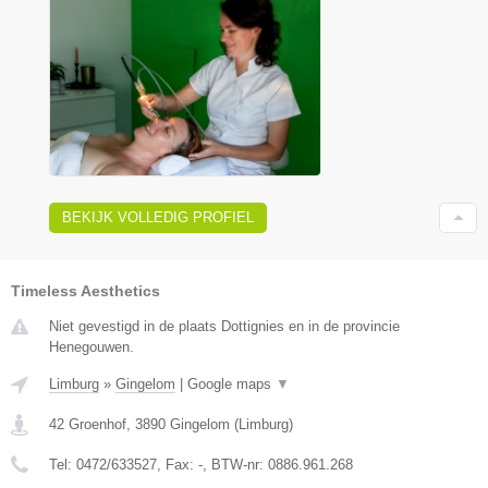
BEKIJK VOLLEDIG PROFIEL
Timeless Aesthetics
Niet gevestigd in de plaats Dottignies en in de provincie
Henegouwen.
Limburg
»
Gingelom
|
Google maps
▼
42 Groenhof
,
3890
Gingelom
(
Limburg
)
Tel:
0472/633527
, Fax:
-
, BTW-nr:
0886.961.268