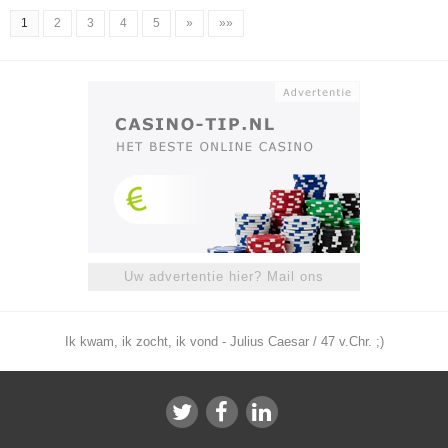
1
2
3
4
5
»
»»
Uw advertentie hier? Mail ons
Ik kwam, ik zocht, ik vond - Julius Caesar / 47 v.Chr. ;)