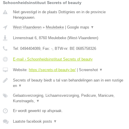
Schoonheidsinstituut Secrets of beauty
Niet gevestigd in de plaats Dottignies en in de provincie
Henegouwen.
West-Vlaanderen
»
Meulebeke
|
Google maps
▼
Linnenstraat 6
,
8760
Meulebeke
(
West-Vlaanderen
)
Tel:
0494404089
, Fax:
-
, BTW-nr:
BE 0685758326
E-mail › Schoonheidsinstituut Secrets of beauty
Website:
https://secrets-of-beauty.be/
|
Screenshot
▼
Secrets of beauty biedt u tal van behandelingen aan in een rustige
en
▼
Gelaatsverzorging, Lichaamsverzorging, Pedicure, Manicure,
Kunstnagels,
▼
Er wordt gewerkt op afspraak.
Laatste facebook posts
▼