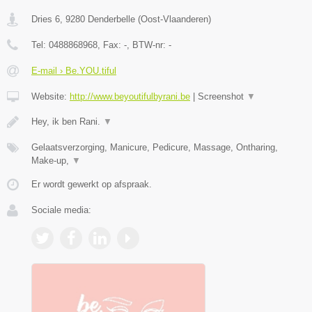
Dries 6
,
9280
Denderbelle
(
Oost-Vlaanderen
)
Tel:
0488868968
, Fax:
-
, BTW-nr:
-
E-mail › Be.YOU.tiful
Website:
http://www.beyoutifulbyrani.be
|
Screenshot
▼
Hey, ik ben Rani.
▼
Gelaatsverzorging, Manicure, Pedicure, Massage, Ontharing,
Make-up,
▼
Er wordt gewerkt op afspraak.
Sociale media: