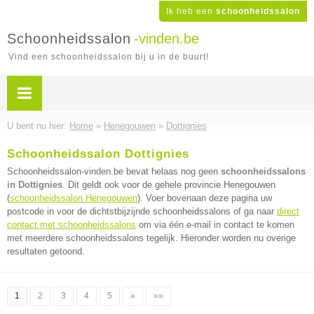
Ik heb een
schoonheidssalon
Schoonheidssalon
-vinden.be
Vind een schoonheidssalon bij u in de buurt!
U bent nu hier:
Home
»
Henegouwen
»
Dottignies
Schoonheidssalon Dottignies
Schoonheidssalon-vinden.be bevat helaas nog geen
schoonheidssalons
in Dottignies
. Dit geldt ook voor de gehele provincie Henegouwen
(
schoonheidssalon Henegouwen
). Voer bovenaan deze pagina uw
postcode in voor de dichtstbijzijnde schoonheidssalons of ga naar
direct
contact met schoonheidssalons
om via één e-mail in contact te komen
met meerdere schoonheidssalons tegelijk. Hieronder worden nu overige
resultaten getoond.
1
2
3
4
5
»
»»