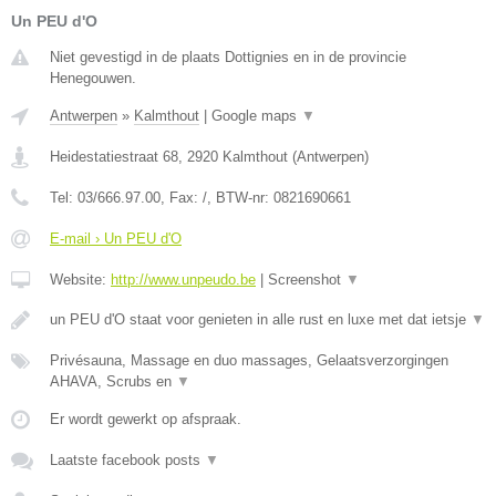
Un PEU d'O
Niet gevestigd in de plaats Dottignies en in de provincie
Henegouwen.
Antwerpen
»
Kalmthout
|
Google maps
▼
Heidestatiestraat 68
,
2920
Kalmthout
(
Antwerpen
)
Tel:
03/666.97.00
, Fax:
/
, BTW-nr:
0821690661
E-mail › Un PEU d'O
Website:
http://www.unpeudo.be
|
Screenshot
▼
un PEU d'O staat voor genieten in alle rust en luxe met dat ietsje
▼
Privésauna, Massage en duo massages, Gelaatsverzorgingen
AHAVA, Scrubs en
▼
Er wordt gewerkt op afspraak.
Laatste facebook posts
▼