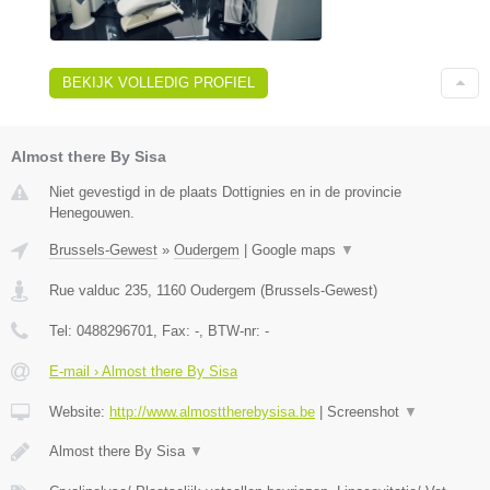
BEKIJK VOLLEDIG PROFIEL
Almost there By Sisa
Niet gevestigd in de plaats Dottignies en in de provincie
Henegouwen.
Brussels-Gewest
»
Oudergem
|
Google maps
▼
Rue valduc 235
,
1160
Oudergem
(
Brussels-Gewest
)
Tel:
0488296701
, Fax:
-
, BTW-nr:
-
E-mail › Almost there By Sisa
Website:
http://www.almosttherebysisa.be
|
Screenshot
▼
Almost there By Sisa
▼