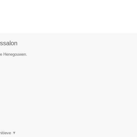
ssalon
cie Henegouwen.
nitieve
▼