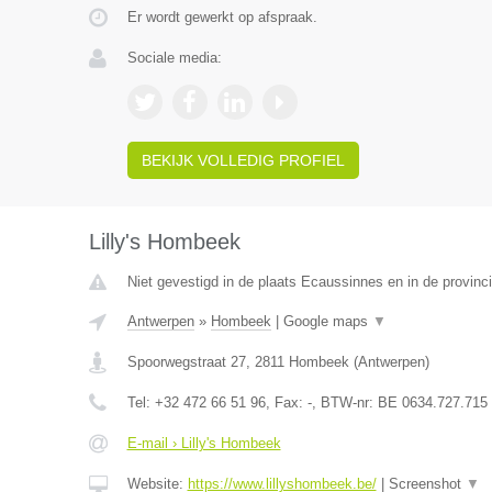
Er wordt gewerkt op afspraak.
Sociale media:
BEKIJK VOLLEDIG PROFIEL
Lilly's Hombeek
Niet gevestigd in de plaats Ecaussinnes en in de provin
Antwerpen
»
Hombeek
|
Google maps
▼
Spoorwegstraat 27
,
2811
Hombeek
(
Antwerpen
)
Tel:
+32 472 66 51 96
, Fax:
-
, BTW-nr:
BE 0634.727.715
E-mail › Lilly's Hombeek
Website:
https://www.lillyshombeek.be/
|
Screenshot
▼