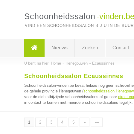
Schoonheidssalon
-vinden.b
VIND EEN SCHOONHEIDSSALON BIJ U IN DE BUUR
Nieuws
Zoeken
Contact
U bent nu hier:
Home
»
Henegouwen
»
Ecaussinnes
Schoonheidssalon Ecaussinnes
Schoonheidssalon-vinden.be bevat helaas nog geen
schoonhei
de gehele provincie Henegouwen (
schoonheidssalon Henegouw
voor de dichtstbijzijnde schoonheidssalons of ga naar
direct c
in contact te komen met meerdere schoonheidssalons tegelijk. 
1
2
3
4
5
»
»»