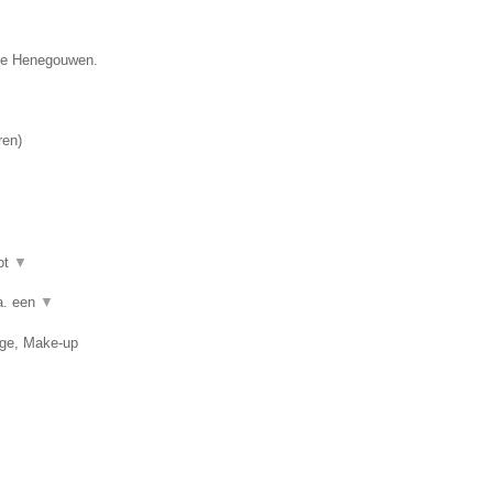
cie Henegouwen.
ren
)
ot
▼
a. een
▼
age, Make-up