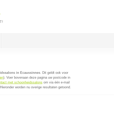
e
T!
dssalons in Ecaussinnes
. Dit geldt ook voor
en
). Voer bovenaan deze pagina uw postcode in
ontact met schoonheidssalons
om via één e-mail
Hieronder worden nu overige resultaten getoond.