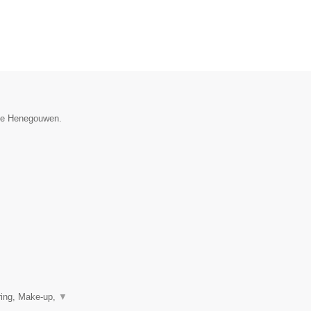
cie Henegouwen.
ring, Make-up,
▼