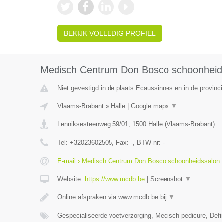
BEKIJK VOLLEDIG PROFIEL
Medisch Centrum Don Bosco schoonheid
Niet gevestigd in de plaats Ecaussinnes en in de provin
Vlaams-Brabant
»
Halle
|
Google maps
▼
Lenniksesteenweg 59/01
,
1500
Halle
(
Vlaams-Brabant
)
Tel:
+32023602505
, Fax:
-
, BTW-nr:
-
E-mail › Medisch Centrum Don Bosco schoonheidssalon
Website:
https://www.mcdb.be
|
Screenshot
▼
Online afspraken via www.mcdb.be bij
▼
Gespecialiseerde voetverzorging, Medisch pedicure, Defi