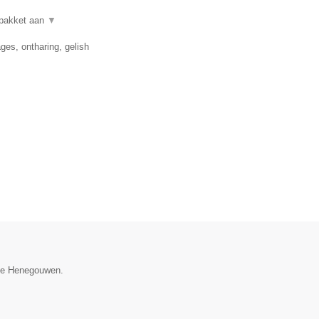
lpakket aan
▼
es, ontharing, gelish
cie Henegouwen.