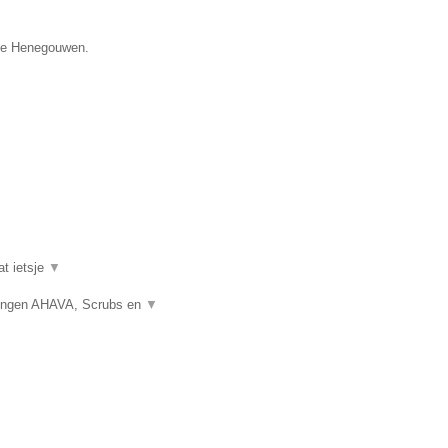
cie Henegouwen.
at ietsje
▼
gingen AHAVA, Scrubs en
▼