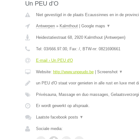
Un PEU d'O
Niet gevestigd in de plaats Ecaussinnes en in de provin
Antwerpen
»
Kalmthout
|
Google maps
▼
Heidestatiestraat 68
,
2920
Kalmthout
(
Antwerpen
)
Tel:
03/666.97.00
, Fax:
/
, BTW-nr:
0821690661
E-mail › Un PEU d'O
Website:
http://www.unpeudo.be
|
Screenshot
▼
un PEU d'O staat voor genieten in alle rust en luxe met d
Privésauna, Massage en duo massages, Gelaatsverzor
Er wordt gewerkt op afspraak.
Laatste facebook posts
▼
Sociale media: