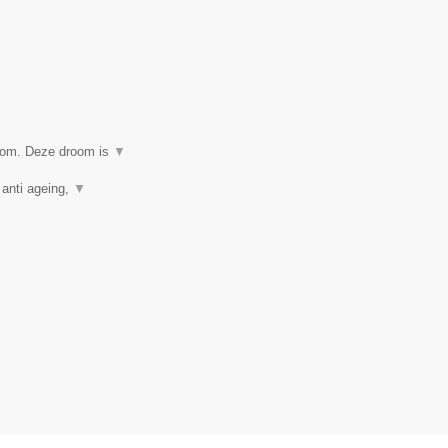
room. Deze droom is
▼
 anti ageing,
▼