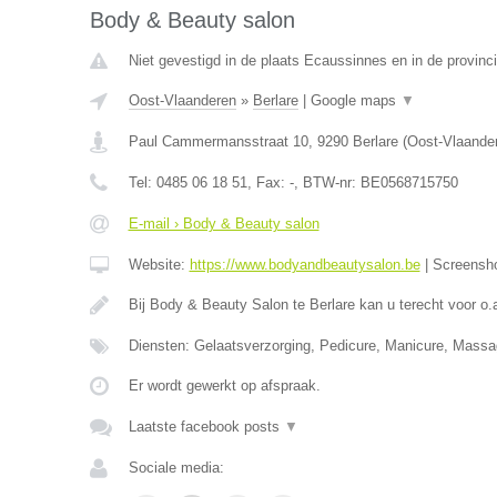
Body & Beauty salon
Niet gevestigd in de plaats Ecaussinnes en in de provin
Oost-Vlaanderen
»
Berlare
|
Google maps
▼
Paul Cammermansstraat 10
,
9290
Berlare
(
Oost-Vlaande
Tel:
0485 06 18 51
, Fax:
-
, BTW-nr:
BE0568715750
E-mail › Body & Beauty salon
Website:
https://www.bodyandbeautysalon.be
|
Screensh
Bij Body & Beauty Salon te Berlare kan u terecht voor o.
Diensten: Gelaatsverzorging, Pedicure, Manicure, Mass
Er wordt gewerkt op afspraak.
Laatste facebook posts
▼
Sociale media: