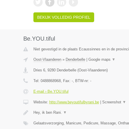
BEKIJK VOLLEDIG PROFIEL
Be.YOU.tiful
Niet gevestigd in de plaats Ecaussinnes en in de provin
Oost-Vlaanderen
»
Denderbelle
|
Google maps
▼
Dries 6
,
9280
Denderbelle
(
Oost-Vlaanderen
)
Tel:
0488868968
, Fax:
-
, BTW-nr:
-
E-mail › Be.YOU.tiful
Website:
http://www.beyoutifulbyrani.be
|
Screenshot
▼
Hey, ik ben Rani.
▼
Gelaatsverzorging, Manicure, Pedicure, Massage, Ontha