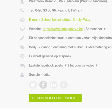
Westbroekstraat 26
,
8650
Merkem
(
West-Vlaanderen
)
Tel:
0498 93 86 96
, Fax:
-
, BTW-nr:
-
E-mail › Schoonheidsinstituut Emely Pattyn
Website:
https://www.emelypattyn.be
|
Screenshot
▼
Dit schoonheidsinstituut is ontstaan vanuit mijn kinderd
Body Sugaring : ontharing met suiker, Huidverbetering en
Er wordt gewerkt op afspraak.
Laatste facebook posts
▼
|
Introductie video
▼
Sociale media:
BEKIJK VOLLEDIG PROFIEL