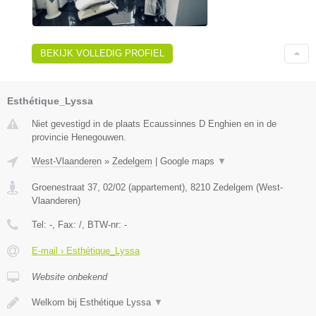
BEKIJK VOLLEDIG PROFIEL
Esthétique_Lyssa
Niet gevestigd in de plaats Ecaussinnes D Enghien en in de
provincie Henegouwen.
West-Vlaanderen
»
Zedelgem
|
Google maps
▼
Groenestraat 37, 02/02 (appartement)
,
8210
Zedelgem
(
West-
Vlaanderen
)
Tel:
-
, Fax:
/
, BTW-nr:
-
E-mail › Esthétique_Lyssa
Website onbekend
Welkom bij Esthétique Lyssa
▼