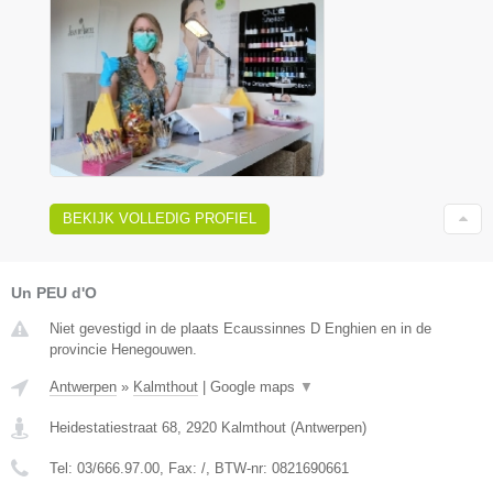
BEKIJK VOLLEDIG PROFIEL
Un PEU d'O
Niet gevestigd in de plaats Ecaussinnes D Enghien en in de
provincie Henegouwen.
Antwerpen
»
Kalmthout
|
Google maps
▼
Heidestatiestraat 68
,
2920
Kalmthout
(
Antwerpen
)
Tel:
03/666.97.00
, Fax:
/
, BTW-nr:
0821690661