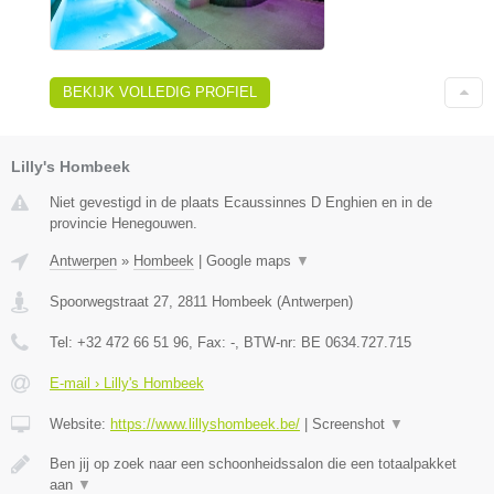
BEKIJK VOLLEDIG PROFIEL
Lilly's Hombeek
Niet gevestigd in de plaats Ecaussinnes D Enghien en in de
provincie Henegouwen.
Antwerpen
»
Hombeek
|
Google maps
▼
Spoorwegstraat 27
,
2811
Hombeek
(
Antwerpen
)
Tel:
+32 472 66 51 96
, Fax:
-
, BTW-nr:
BE 0634.727.715
E-mail › Lilly's Hombeek
Website:
https://www.lillyshombeek.be/
|
Screenshot
▼
Ben jij op zoek naar een schoonheidssalon die een totaalpakket
aan
▼