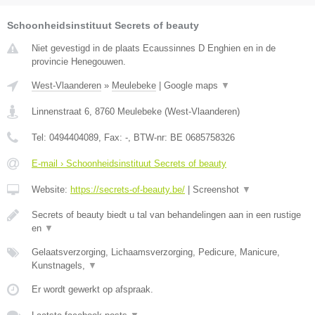
Schoonheidsinstituut Secrets of beauty
Niet gevestigd in de plaats Ecaussinnes D Enghien en in de
provincie Henegouwen.
West-Vlaanderen
»
Meulebeke
|
Google maps
▼
Linnenstraat 6
,
8760
Meulebeke
(
West-Vlaanderen
)
Tel:
0494404089
, Fax:
-
, BTW-nr:
BE 0685758326
E-mail › Schoonheidsinstituut Secrets of beauty
Website:
https://secrets-of-beauty.be/
|
Screenshot
▼
Secrets of beauty biedt u tal van behandelingen aan in een rustige
en
▼
Gelaatsverzorging, Lichaamsverzorging, Pedicure, Manicure,
Kunstnagels,
▼
Er wordt gewerkt op afspraak.