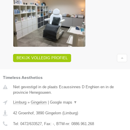
BEKIJK VOLLEDIG PROFIEL
Timeless Aesthetics
Niet gevestigd in de plaats Ecaussinnes D Enghien en in de
provincie Henegouwen.
Limburg
»
Gingelom
|
Google maps
▼
42 Groenhof
,
3890
Gingelom
(
Limburg
)
Tel:
0472/633527
, Fax:
-
, BTW-nr:
0886.961.268