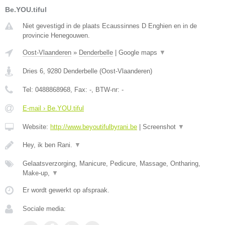
Be.YOU.tiful
Niet gevestigd in de plaats Ecaussinnes D Enghien en in de
provincie Henegouwen.
Oost-Vlaanderen
»
Denderbelle
|
Google maps
▼
Dries 6
,
9280
Denderbelle
(
Oost-Vlaanderen
)
Tel:
0488868968
, Fax:
-
, BTW-nr:
-
E-mail › Be.YOU.tiful
Website:
http://www.beyoutifulbyrani.be
|
Screenshot
▼
Hey, ik ben Rani.
▼
Gelaatsverzorging, Manicure, Pedicure, Massage, Ontharing,
Make-up,
▼
Er wordt gewerkt op afspraak.
Sociale media: