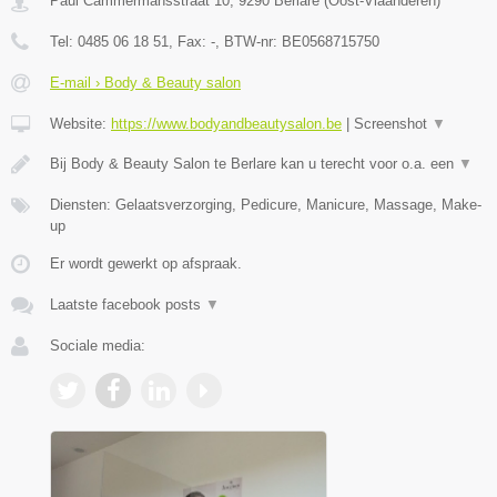
Paul Cammermansstraat 10
,
9290
Berlare
(
Oost-Vlaanderen
)
Tel:
0485 06 18 51
, Fax:
-
, BTW-nr:
BE0568715750
E-mail › Body & Beauty salon
Website:
https://www.bodyandbeautysalon.be
|
Screenshot
▼
Bij Body & Beauty Salon te Berlare kan u terecht voor o.a. een
▼
Diensten: Gelaatsverzorging, Pedicure, Manicure, Massage, Make-
up
Er wordt gewerkt op afspraak.
Laatste facebook posts
▼
Sociale media: