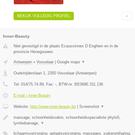
BEKIJK VOLLEDIG PROFIEL
Inner-Beauty
Niet gevestigd in de plaats Ecaussinnes D Enghien en in de
provincie Henegouwen.
Antwerpen
»
Vosselaar
|
Google maps
▼
Oudstrijderslaan 1
,
2350
Vosselaar
(
Antwerpen
)
Tel:
014/75.74.89
, Fax:
-
, BTW-nr:
BE0685.311.136
E-mail › Inner-Beauty
Website:
http://www.inner-beauty.be
|
Screenshot
▼
massage, schoonheidssalon, schoonheidsspecialiste phyto5,
lymfedrainage,
▼
lichaamsverzorging, gelaatsverzorging, massages, suikerontharing,