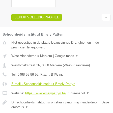
BEKIJK VOLLEDIG PROFIEL
Schoonheidsinstituut Emely Pattyn
Niet gevestigd in de plaats Ecaussinnes D Enghien en in de
provincie Henegouwen.
West-Vlaanderen
»
Merkem
|
Google maps
▼
Westbroekstraat 26
,
8650
Merkem
(
West-Vlaanderen
)
Tel:
0498 93 86 96
, Fax:
-
, BTW-nr:
-
E-mail › Schoonheidsinstituut Emely Pattyn
Website:
https://www.emelypattyn.be
|
Screenshot
▼
Dit schoonheidsinstituut is ontstaan vanuit mijn kinderdroom. Deze
droom is
▼