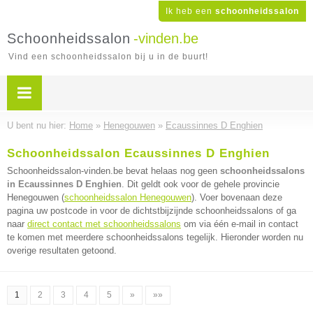
Ik heb een
schoonheidssalon
Schoonheidssalon
-vinden.be
Vind een schoonheidssalon bij u in de buurt!
U bent nu hier:
Home
»
Henegouwen
»
Ecaussinnes D Enghien
Schoonheidssalon Ecaussinnes D Enghien
Schoonheidssalon-vinden.be bevat helaas nog geen
schoonheidssalons
in Ecaussinnes D Enghien
. Dit geldt ook voor de gehele provincie
Henegouwen (
schoonheidssalon Henegouwen
). Voer bovenaan deze
pagina uw postcode in voor de dichtstbijzijnde schoonheidssalons of ga
naar
direct contact met schoonheidssalons
om via één e-mail in contact
te komen met meerdere schoonheidssalons tegelijk. Hieronder worden nu
overige resultaten getoond.
1
2
3
4
5
»
»»