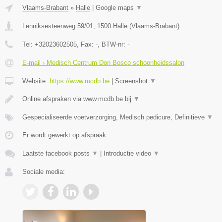
Vlaams-Brabant
»
Halle
|
Google maps
▼
Lenniksesteenweg 59/01
,
1500
Halle
(
Vlaams-Brabant
)
Tel:
+32023602505
, Fax:
-
, BTW-nr:
-
E-mail › Medisch Centrum Don Bosco schoonheidssalon
Website:
https://www.mcdb.be
|
Screenshot
▼
Online afspraken via www.mcdb.be bij
▼
Gespecialiseerde voetverzorging, Medisch pedicure, Definitieve
▼
Er wordt gewerkt op afspraak.
Laatste facebook posts
▼
|
Introductie video
▼
Sociale media: