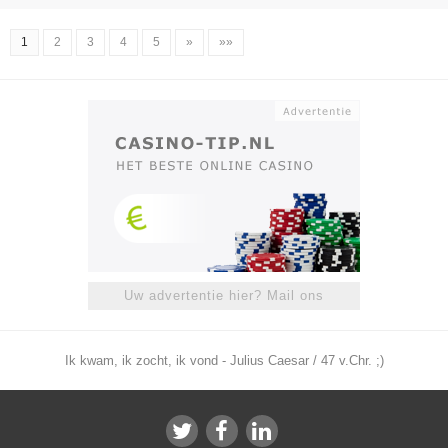
1
2
3
4
5
»
»»
Uw advertentie hier? Mail ons
Ik kwam, ik zocht, ik vond - Julius Caesar / 47 v.Chr. ;)