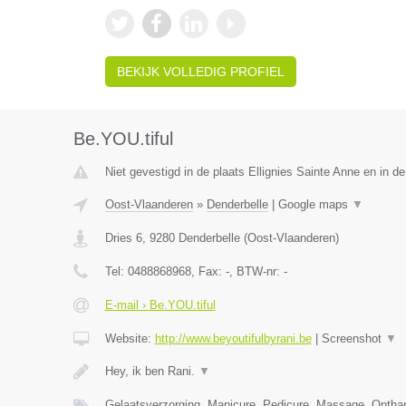
BEKIJK VOLLEDIG PROFIEL
Be.YOU.tiful
Niet gevestigd in de plaats Ellignies Sainte Anne en in 
Oost-Vlaanderen
»
Denderbelle
|
Google maps
▼
Dries 6
,
9280
Denderbelle
(
Oost-Vlaanderen
)
Tel:
0488868968
, Fax:
-
, BTW-nr:
-
E-mail › Be.YOU.tiful
Website:
http://www.beyoutifulbyrani.be
|
Screenshot
▼
Hey, ik ben Rani.
▼
Gelaatsverzorging, Manicure, Pedicure, Massage, Ontha