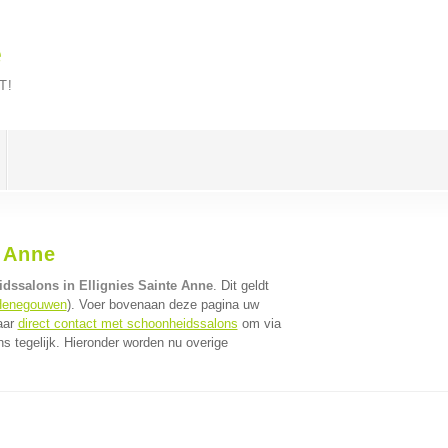
e
T!
 Anne
dssalons in Ellignies Sainte Anne
. Dit geldt
Henegouwen
). Voer bovenaan deze pagina uw
aar
direct contact met schoonheidssalons
om via
 tegelijk. Hieronder worden nu overige