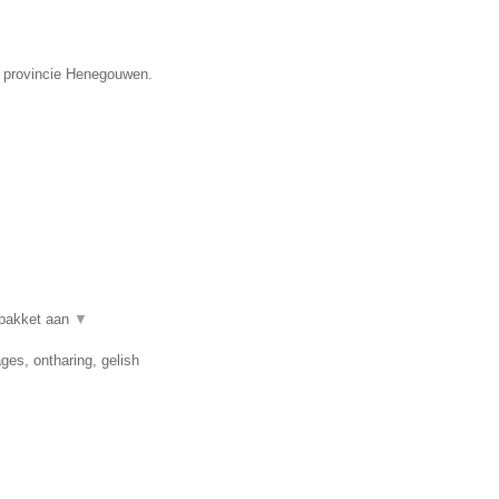
de provincie Henegouwen.
lpakket aan
▼
es, ontharing, gelish