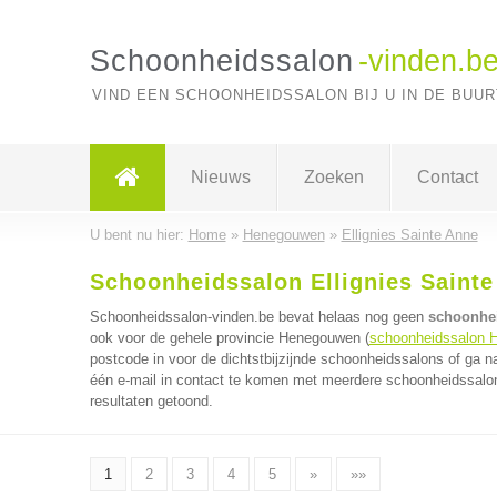
Schoonheidssalon
-vinden.b
VIND EEN SCHOONHEIDSSALON BIJ U IN DE BUUR
Nieuws
Zoeken
Contact
U bent nu hier:
Home
»
Henegouwen
»
Ellignies Sainte Anne
Schoonheidssalon Ellignies Sainte
Schoonheidssalon-vinden.be bevat helaas nog geen
schoonhei
ook voor de gehele provincie Henegouwen (
schoonheidssalon 
postcode in voor de dichtstbijzijnde schoonheidssalons of ga n
één e-mail in contact te komen met meerdere schoonheidssalons
resultaten getoond.
1
2
3
4
5
»
»»