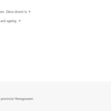
room. Deze droom is
▼
 anti ageing,
▼
de provincie Henegouwen.