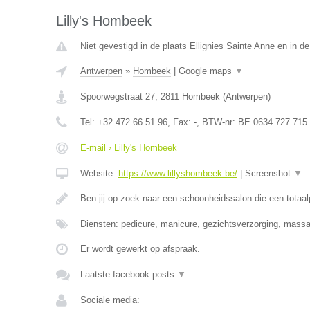
Lilly's Hombeek
Niet gevestigd in de plaats Ellignies Sainte Anne en in 
Antwerpen
»
Hombeek
|
Google maps
▼
Spoorwegstraat 27
,
2811
Hombeek
(
Antwerpen
)
Tel:
+32 472 66 51 96
, Fax:
-
, BTW-nr:
BE 0634.727.715
E-mail › Lilly's Hombeek
Website:
https://www.lillyshombeek.be/
|
Screenshot
▼
Ben jij op zoek naar een schoonheidssalon die een totaa
Diensten: pedicure, manicure, gezichtsverzorging, massag
Er wordt gewerkt op afspraak.
Laatste facebook posts
▼
Sociale media: