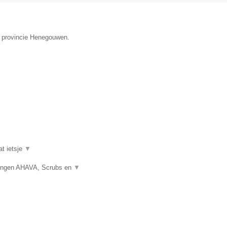
de provincie Henegouwen.
at ietsje
▼
gingen AHAVA, Scrubs en
▼