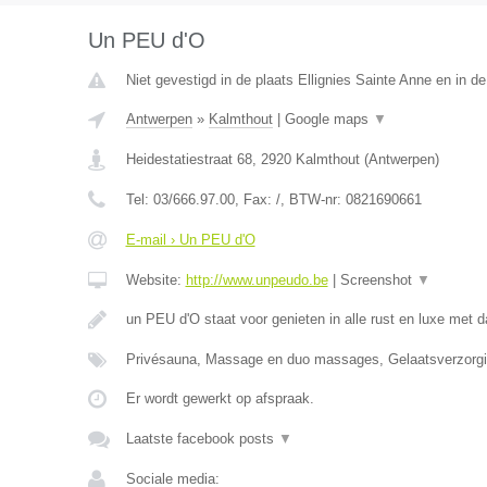
Un PEU d'O
Niet gevestigd in de plaats Ellignies Sainte Anne en in 
Antwerpen
»
Kalmthout
|
Google maps
▼
Heidestatiestraat 68
,
2920
Kalmthout
(
Antwerpen
)
Tel:
03/666.97.00
, Fax:
/
, BTW-nr:
0821690661
E-mail › Un PEU d'O
Website:
http://www.unpeudo.be
|
Screenshot
▼
un PEU d'O staat voor genieten in alle rust en luxe met d
Privésauna, Massage en duo massages, Gelaatsverzor
Er wordt gewerkt op afspraak.
Laatste facebook posts
▼
Sociale media: