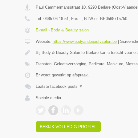
Paul Cammermansstraat 10
,
9290
Berlare
(
Oost-Vlaande
Tel:
0485 06 18 51
, Fax:
-
, BTW-nr:
BE0568715750
E-mail › Body & Beauty salon
Website:
https://www.bodyandbeautysalon.be
|
Screensh
Bij Body & Beauty Salon te Berlare kan u terecht voor o.
Diensten: Gelaatsverzorging, Pedicure, Manicure, Mass
Er wordt gewerkt op afspraak.
Laatste facebook posts
▼
Sociale media:
BEKIJK VOLLEDIG PROFIEL