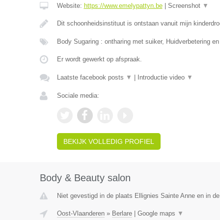
Website:
https://www.emelypattyn.be
|
Screenshot
▼
Dit schoonheidsinstituut is ontstaan vanuit mijn kinderd
Body Sugaring : ontharing met suiker, Huidverbetering en
Er wordt gewerkt op afspraak.
Laatste facebook posts
▼
|
Introductie video
▼
Sociale media:
BEKIJK VOLLEDIG PROFIEL
Body & Beauty salon
Niet gevestigd in de plaats Ellignies Sainte Anne en in 
Oost-Vlaanderen
»
Berlare
|
Google maps
▼