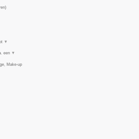
ren
)
ot
▼
a. een
▼
age, Make-up