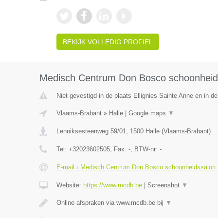
BEKIJK VOLLEDIG PROFIEL
Medisch Centrum Don Bosco schoonheid
Niet gevestigd in de plaats Ellignies Sainte Anne en in 
Vlaams-Brabant
»
Halle
|
Google maps
▼
Lenniksesteenweg 59/01
,
1500
Halle
(
Vlaams-Brabant
)
Tel:
+32023602505
, Fax:
-
, BTW-nr:
-
E-mail › Medisch Centrum Don Bosco schoonheidssalon
Website:
https://www.mcdb.be
|
Screenshot
▼
Online afspraken via www.mcdb.be bij
▼