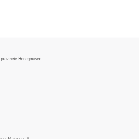
de provincie Henegouwen.
ring, Make-up,
▼