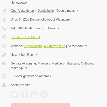
Henegouwen.
Oost-Vlaanderen
»
Denderbelle
|
Google maps
▼
Dries 6
,
9280
Denderbelle
(
Oost-Vlaanderen
)
Tel:
0488868968
, Fax:
-
, BTW-nr:
-
E-mail › Be.YOU.tiful
Website:
http://www.beyoutifulbyrani.be
|
Screenshot
▼
Hey, ik ben Rani.
▼
Gelaatsverzorging, Manicure, Pedicure, Massage, Ontharing,
Make-up,
▼
Er wordt gewerkt op afspraak.
Sociale media: