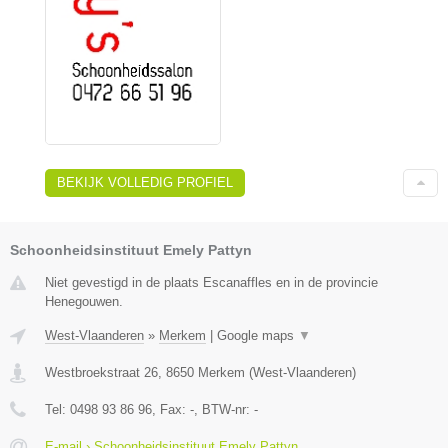
BEKIJK VOLLEDIG PROFIEL
Schoonheidsinstituut Emely Pattyn
Niet gevestigd in de plaats Escanaffles en in de provincie
Henegouwen.
West-Vlaanderen
»
Merkem
|
Google maps
▼
Westbroekstraat 26
,
8650
Merkem
(
West-Vlaanderen
)
Tel:
0498 93 86 96
, Fax:
-
, BTW-nr:
-
E-mail › Schoonheidsinstituut Emely Pattyn