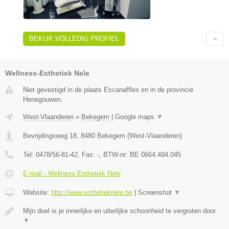
BEKIJK VOLLEDIG PROFIEL
Wellness-Esthetiek Nele
Niet gevestigd in de plaats Escanaffles en in de provincie
Henegouwen.
West-Vlaanderen
»
Bekegem
|
Google maps
▼
Bevrijdingsweg 18
,
8480
Bekegem
(
West-Vlaanderen
)
Tel:
0478/56-81-42
, Fax:
-
, BTW-nr:
BE 0664.494.045
E-mail › Wellness-Esthetiek Nele
Website:
http://www.esthetieknele.be
|
Screenshot
▼
Mijn doel is je innerlijke en uiterlijke schoonheid te vergroten door
▼