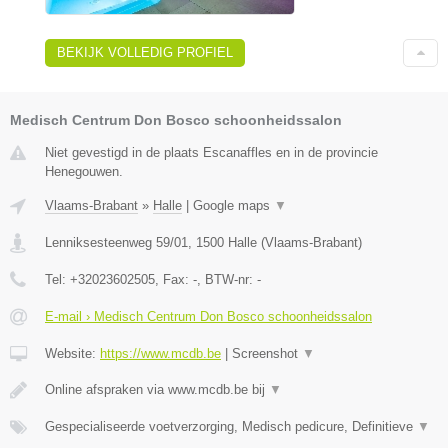
BEKIJK VOLLEDIG PROFIEL
Medisch Centrum Don Bosco schoonheidssalon
Niet gevestigd in de plaats Escanaffles en in de provincie
Henegouwen.
Vlaams-Brabant
»
Halle
|
Google maps
▼
Lenniksesteenweg 59/01
,
1500
Halle
(
Vlaams-Brabant
)
Tel:
+32023602505
, Fax:
-
, BTW-nr:
-
E-mail › Medisch Centrum Don Bosco schoonheidssalon
Website:
https://www.mcdb.be
|
Screenshot
▼
Online afspraken via www.mcdb.be bij
▼
Gespecialiseerde voetverzorging, Medisch pedicure, Definitieve
▼