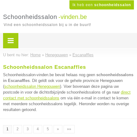
Ik heb een
schoonheidssalon
Schoonheidssalon
-vinden.be
Vind een schoonheidssalon bij u in de buurt!
U bent nu hier:
Home
»
Henegouwen
»
Escanaffles
Schoonheidssalon Escanaffles
Schoonheidssalon-vinden.be bevat helaas nog geen
schoonheidssalons
in Escanaffles
. Dit geldt ook voor de gehele provincie Henegouwen
(
schoonheidssalon Henegouwen
). Voer bovenaan deze pagina uw
postcode in voor de dichtstbijzijnde schoonheidssalons of ga naar
direct
contact met schoonheidssalons
om via één e-mail in contact te komen
met meerdere schoonheidssalons tegelijk. Hieronder worden nu overige
resultaten getoond.
1
2
3
4
5
»
»»