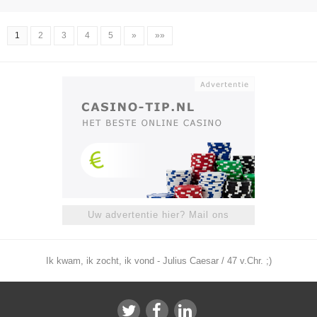
1
2
3
4
5
»
»»
Uw advertentie hier? Mail ons
Ik kwam, ik zocht, ik vond - Julius Caesar / 47 v.Chr. ;)