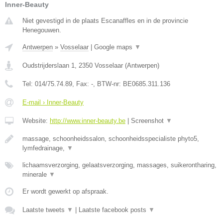
Inner-Beauty
Niet gevestigd in de plaats Escanaffles en in de provincie
Henegouwen.
Antwerpen
»
Vosselaar
|
Google maps
▼
Oudstrijderslaan 1
,
2350
Vosselaar
(
Antwerpen
)
Tel:
014/75.74.89
, Fax:
-
, BTW-nr:
BE0685.311.136
E-mail › Inner-Beauty
Website:
http://www.inner-beauty.be
|
Screenshot
▼
massage, schoonheidssalon, schoonheidsspecialiste phyto5,
lymfedrainage,
▼
lichaamsverzorging, gelaatsverzorging, massages, suikerontharing,
minerale
▼
Er wordt gewerkt op afspraak.
Laatste tweets
▼
|
Laatste facebook posts
▼