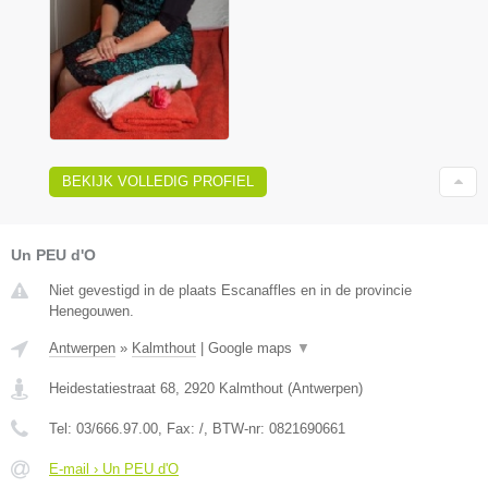
BEKIJK VOLLEDIG PROFIEL
Un PEU d'O
Niet gevestigd in de plaats Escanaffles en in de provincie
Henegouwen.
Antwerpen
»
Kalmthout
|
Google maps
▼
Heidestatiestraat 68
,
2920
Kalmthout
(
Antwerpen
)
Tel:
03/666.97.00
, Fax:
/
, BTW-nr:
0821690661
E-mail › Un PEU d'O