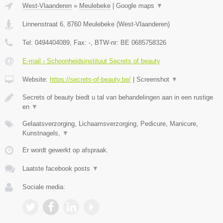
West-Vlaanderen
»
Meulebeke
|
Google maps
▼
Linnenstraat 6
,
8760
Meulebeke
(
West-Vlaanderen
)
Tel:
0494404089
, Fax:
-
, BTW-nr:
BE 0685758326
E-mail › Schoonheidsinstituut Secrets of beauty
Website:
https://secrets-of-beauty.be/
|
Screenshot
▼
Secrets of beauty biedt u tal van behandelingen aan in een rustige
en
▼
Gelaatsverzorging, Lichaamsverzorging, Pedicure, Manicure,
Kunstnagels,
▼
Er wordt gewerkt op afspraak.
Laatste facebook posts
▼
Sociale media: