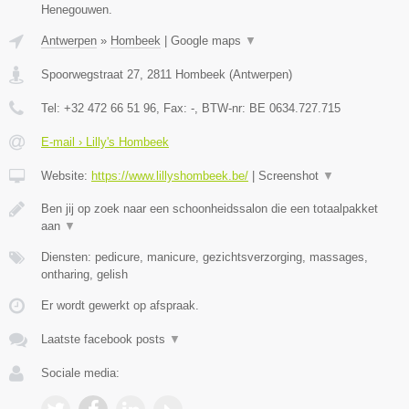
Henegouwen.
Antwerpen
»
Hombeek
|
Google maps
▼
Spoorwegstraat 27
,
2811
Hombeek
(
Antwerpen
)
Tel:
+32 472 66 51 96
, Fax:
-
, BTW-nr:
BE 0634.727.715
E-mail › Lilly's Hombeek
Website:
https://www.lillyshombeek.be/
|
Screenshot
▼
Ben jij op zoek naar een schoonheidssalon die een totaalpakket
aan
▼
Diensten: pedicure, manicure, gezichtsverzorging, massages,
ontharing, gelish
Er wordt gewerkt op afspraak.
Laatste facebook posts
▼
Sociale media: