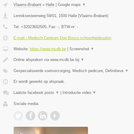
Vlaams-Brabant
»
Halle
|
Google maps
▼
Lenniksesteenweg 59/01
,
1500
Halle
(
Vlaams-Brabant
)
Tel:
+32023602505
, Fax:
-
, BTW-nr:
-
E-mail › Medisch Centrum Don Bosco schoonheidssalon
Website:
https://www.mcdb.be
|
Screenshot
▼
Online afspraken via www.mcdb.be bij
▼
Gespecialiseerde voetverzorging, Medisch pedicure, Definitieve
▼
Er wordt gewerkt op afspraak.
Laatste facebook posts
▼
|
Introductie video
▼
Sociale media: