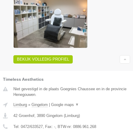
BEKIJK VOLLEDIG PROFIEL
Timeless Aesthetics
Niet gevestigd in de plaats Goegnies Chaussee en in de provincie
Henegouwen.
Limburg
»
Gingelom
|
Google maps
▼
42 Groenhof
,
3890
Gingelom
(
Limburg
)
Tel:
0472/633527
, Fax:
-
, BTW-nr:
0886.961.268