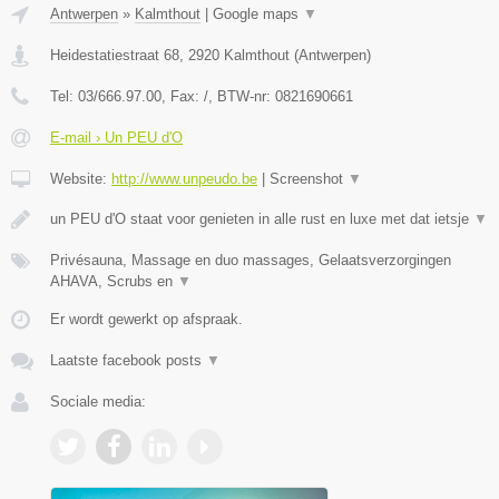
Antwerpen
»
Kalmthout
|
Google maps
▼
Heidestatiestraat 68
,
2920
Kalmthout
(
Antwerpen
)
Tel:
03/666.97.00
, Fax:
/
, BTW-nr:
0821690661
E-mail › Un PEU d'O
Website:
http://www.unpeudo.be
|
Screenshot
▼
un PEU d'O staat voor genieten in alle rust en luxe met dat ietsje
▼
Privésauna, Massage en duo massages, Gelaatsverzorgingen
AHAVA, Scrubs en
▼
Er wordt gewerkt op afspraak.
Laatste facebook posts
▼
Sociale media: