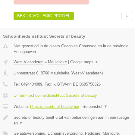
BEKIJK VOLLEDIG PROFIEL
Schoonheidsinstituut Secrets of beauty
Niet gevestigd in de plaats Goegnies Chaussee en in de provincie
Henegouwen.
West-Vlaanderen
»
Meulebeke
|
Google maps
▼
Linnenstraat 6
,
8760
Meulebeke
(
West-Vlaanderen
)
Tel:
0494404089
, Fax:
-
, BTW-nr:
BE 0685758326
E-mail › Schoonheidsinstituut Secrets of beauty
Website:
https://secrets-of-beauty.be/
|
Screenshot
▼
Secrets of beauty biedt u tal van behandelingen aan in een rustige
en
▼
Gelaatsverzorging, Lichaamsverzorging, Pedicure, Manicure,