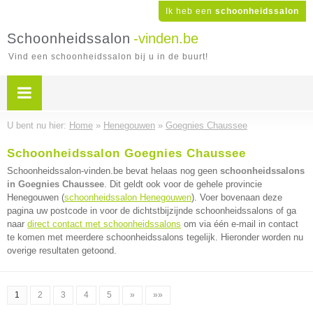
Ik heb een
schoonheidssalon
Schoonheidssalon
-vinden.be
Vind een schoonheidssalon bij u in de buurt!
U bent nu hier:
Home
»
Henegouwen
»
Goegnies Chaussee
Schoonheidssalon Goegnies Chaussee
Schoonheidssalon-vinden.be bevat helaas nog geen
schoonheidssalons
in Goegnies Chaussee
. Dit geldt ook voor de gehele provincie
Henegouwen (
schoonheidssalon Henegouwen
). Voer bovenaan deze
pagina uw postcode in voor de dichtstbijzijnde schoonheidssalons of ga
naar
direct contact met schoonheidssalons
om via één e-mail in contact
te komen met meerdere schoonheidssalons tegelijk. Hieronder worden nu
overige resultaten getoond.
1
2
3
4
5
»
»»