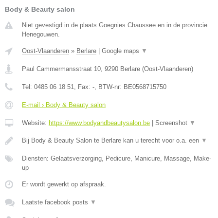
Body & Beauty salon
Niet gevestigd in de plaats Goegnies Chaussee en in de provincie
Henegouwen.
Oost-Vlaanderen
»
Berlare
|
Google maps
▼
Paul Cammermansstraat 10
,
9290
Berlare
(
Oost-Vlaanderen
)
Tel:
0485 06 18 51
, Fax:
-
, BTW-nr:
BE0568715750
E-mail › Body & Beauty salon
Website:
https://www.bodyandbeautysalon.be
|
Screenshot
▼
Bij Body & Beauty Salon te Berlare kan u terecht voor o.a. een
▼
Diensten: Gelaatsverzorging, Pedicure, Manicure, Massage, Make-
up
Er wordt gewerkt op afspraak.
Laatste facebook posts
▼