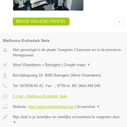
BEKIJK VOLLEDIG PROFIEL
Wellness-Esthetiek Nele
Niet gevestigd in de plaats Goegnies Chaussee en in de provincie
Henegouwen.
West-Vlaanderen
»
Bekegem
|
Google maps
▼
Bevrijdingsweg 18
,
8480
Bekegem
(
West-Vlaanderen
)
Tel:
0478/56-81-42
, Fax:
-
, BTW-nr:
BE 0664.494.045
E-mail › Wellness-Esthetiek Nele
Website:
http://www.esthetieknele.be
|
Screenshot
▼
Mijn doel is je innerlijke en uiterlijke schoonheid te vergroten door
▼