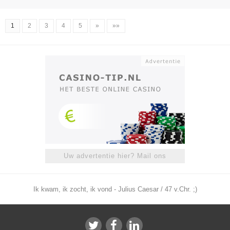
1
2
3
4
5
»
»»
Uw advertentie hier? Mail ons
Ik kwam, ik zocht, ik vond - Julius Caesar / 47 v.Chr. ;)