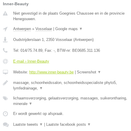
Inner-Beauty
Niet gevestigd in de plaats Goegnies Chaussee en in de provincie
Henegouwen.
Antwerpen
»
Vosselaar
|
Google maps
▼
Oudstrijderslaan 1
,
2350
Vosselaar
(
Antwerpen
)
Tel:
014/75.74.89
, Fax:
-
, BTW-nr:
BE0685.311.136
E-mail › Inner-Beauty
Website:
http://www.inner-beauty.be
|
Screenshot
▼
massage, schoonheidssalon, schoonheidsspecialiste phyto5,
lymfedrainage,
▼
lichaamsverzorging, gelaatsverzorging, massages, suikerontharing,
minerale
▼
Er wordt gewerkt op afspraak.
Laatste tweets
▼
|
Laatste facebook posts
▼