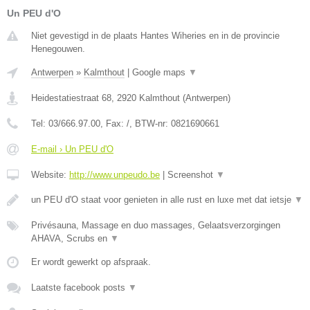
Un PEU d'O
Niet gevestigd in de plaats Hantes Wiheries en in de provincie
Henegouwen.
Antwerpen
»
Kalmthout
|
Google maps
▼
Heidestatiestraat 68
,
2920
Kalmthout
(
Antwerpen
)
Tel:
03/666.97.00
, Fax:
/
, BTW-nr:
0821690661
E-mail › Un PEU d'O
Website:
http://www.unpeudo.be
|
Screenshot
▼
un PEU d'O staat voor genieten in alle rust en luxe met dat ietsje
▼
Privésauna, Massage en duo massages, Gelaatsverzorgingen
AHAVA, Scrubs en
▼
Er wordt gewerkt op afspraak.
Laatste facebook posts
▼