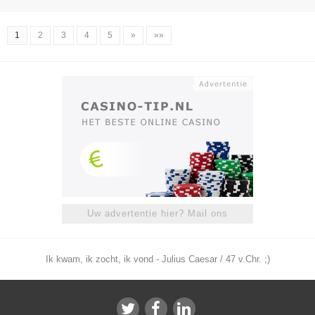
1
2
3
4
5
»
»»
Uw advertentie hier? Mail ons
Ik kwam, ik zocht, ik vond - Julius Caesar / 47 v.Chr. ;)