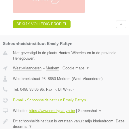
BEKIJK VOLLEDIG PROFIEL
Schoonheidsinstituut Emely Pattyn
Niet gevestigd in de plaats Hantes Wiheries en in de provincie
Henegouwen.
West-Vlaanderen
»
Merkem
|
Google maps
▼
Westbroekstraat 26
,
8650
Merkem
(
West-Vlaanderen
)
Tel:
0498 93 86 96
, Fax:
-
, BTW-nr:
-
E-mail › Schoonheidsinstituut Emely Pattyn
Website:
https://www.emelypattyn.be
|
Screenshot
▼
Dit schoonheidsinstituut is ontstaan vanuit mijn kinderdroom. Deze
droom is
▼