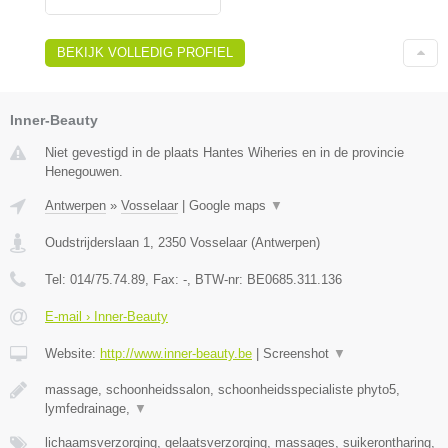
BEKIJK VOLLEDIG PROFIEL
Inner-Beauty
Niet gevestigd in de plaats Hantes Wiheries en in de provincie
Henegouwen.
Antwerpen
»
Vosselaar
|
Google maps
▼
Oudstrijderslaan 1
,
2350
Vosselaar
(
Antwerpen
)
Tel:
014/75.74.89
, Fax:
-
, BTW-nr:
BE0685.311.136
E-mail › Inner-Beauty
Website:
http://www.inner-beauty.be
|
Screenshot
▼
massage, schoonheidssalon, schoonheidsspecialiste phyto5,
lymfedrainage,
▼
lichaamsverzorging, gelaatsverzorging, massages, suikerontharing,