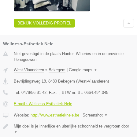
BEKIJK VOLLEDIG PROFIEL
Wellness-Esthetiek Nele
Niet gevestigd in de plaats Hantes Wiheries en in de provincie
Henegouwen.
West-Vlaanderen
»
Bekegem
|
Google maps
▼
Bevrijdingsweg 18
,
8480
Bekegem
(
West-Vlaanderen
)
Tel:
0478/56-81-42
, Fax:
-
, BTW-nr:
BE 0664.494.045
E-mail › Wellness-Esthetiek Nele
Website:
http://www.esthetieknele.be
|
Screenshot
▼
Mijn doel is je innerlijke en uiterlijke schoonheid te vergroten door
▼