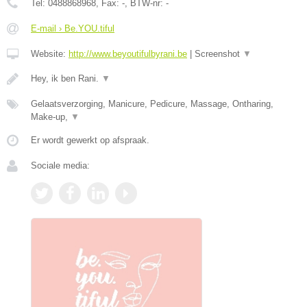
Tel:
0488868968
, Fax:
-
, BTW-nr:
-
E-mail › Be.YOU.tiful
Website:
http://www.beyoutifulbyrani.be
|
Screenshot
▼
Hey, ik ben Rani.
▼
Gelaatsverzorging, Manicure, Pedicure, Massage, Ontharing,
Make-up,
▼
Er wordt gewerkt op afspraak.
Sociale media: