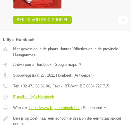
BEKIJK VOLLEDIG PROFIEL
Lilly's Hombeek
Niet gevestigd in de plaats Hantes Wiheries en in de provincie
Henegouwen.
Antwerpen
»
Hombeek
|
Google maps
▼
Spoorwegstraat 27
,
2811
Hombeek
(
Antwerpen
)
Tel:
+32 472 66 51 96
, Fax:
-
, BTW-nr:
BE 0634.727.715
E-mail › Lilly's Hombeek
Website:
https://www.lillyshombeek.be/
|
Screenshot
▼
Ben jij op zoek naar een schoonheidssalon die een totaalpakket
aan
▼