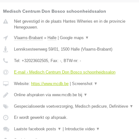
Medisch Centrum Don Bosco schoonheidssalon
Niet gevestigd in de plaats Hantes Wiheries en in de provincie
Henegouwen.
Vlaams-Brabant
»
Halle
|
Google maps
▼
Lenniksesteenweg 59/01
,
1500
Halle
(
Vlaams-Brabant
)
Tel:
+32023602505
, Fax:
-
, BTW-nr:
-
E-mail › Medisch Centrum Don Bosco schoonheidssalon
Website:
https://www.mcdb.be
|
Screenshot
▼
Online afspraken via www.mcdb.be bij
▼
Gespecialiseerde voetverzorging, Medisch pedicure, Definitieve
▼
Er wordt gewerkt op afspraak.
Laatste facebook posts
▼
|
Introductie video
▼