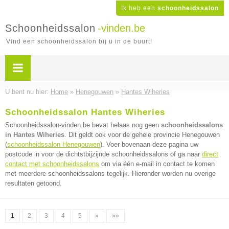
Ik heb een
schoonheidssalon
Schoonheidssalon
-vinden.be
Vind een schoonheidssalon bij u in de buurt!
U bent nu hier:
Home
»
Henegouwen
»
Hantes Wiheries
Schoonheidssalon Hantes Wiheries
Schoonheidssalon-vinden.be bevat helaas nog geen
schoonheidssalons
in Hantes Wiheries
. Dit geldt ook voor de gehele provincie Henegouwen
(
schoonheidssalon Henegouwen
). Voer bovenaan deze pagina uw
postcode in voor de dichtstbijzijnde schoonheidssalons of ga naar
direct
contact met schoonheidssalons
om via één e-mail in contact te komen
met meerdere schoonheidssalons tegelijk. Hieronder worden nu overige
resultaten getoond.
1
2
3
4
5
»
»»