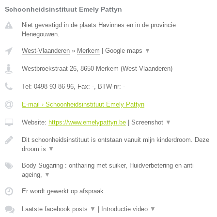
Schoonheidsinstituut Emely Pattyn
Niet gevestigd in de plaats Havinnes en in de provincie
Henegouwen.
West-Vlaanderen
»
Merkem
|
Google maps
▼
Westbroekstraat 26
,
8650
Merkem
(
West-Vlaanderen
)
Tel:
0498 93 86 96
, Fax:
-
, BTW-nr:
-
E-mail › Schoonheidsinstituut Emely Pattyn
Website:
https://www.emelypattyn.be
|
Screenshot
▼
Dit schoonheidsinstituut is ontstaan vanuit mijn kinderdroom. Deze
droom is
▼
Body Sugaring : ontharing met suiker, Huidverbetering en anti
ageing,
▼
Er wordt gewerkt op afspraak.
Laatste facebook posts
▼
|
Introductie video
▼