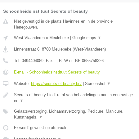
Schoonheidsinstituut Secrets of beauty
Niet gevestigd in de plaats Havinnes en in de provincie
Henegouwen.
West-Vlaanderen
»
Meulebeke
|
Google maps
▼
Linnenstraat 6
,
8760
Meulebeke
(
West-Vlaanderen
)
Tel:
0494404089
, Fax:
-
, BTW-nr:
BE 0685758326
E-mail › Schoonheidsinstituut Secrets of beauty
Website:
https://secrets-of-beauty.be/
|
Screenshot
▼
Secrets of beauty biedt u tal van behandelingen aan in een rustige
en
▼
Gelaatsverzorging, Lichaamsverzorging, Pedicure, Manicure,
Kunstnagels,
▼
Er wordt gewerkt op afspraak.