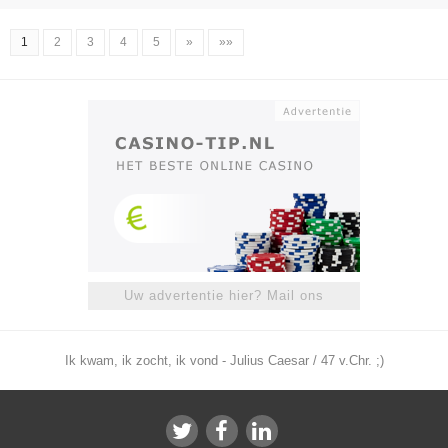
1
2
3
4
5
»
»»
Uw advertentie hier? Mail ons
Ik kwam, ik zocht, ik vond - Julius Caesar / 47 v.Chr. ;)