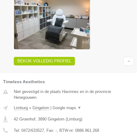
BEKIJK VOLLEDIG PROFIEL
Timeless Aesthetics
Niet gevestigd in de plaats Havinnes en in de provincie
Henegouwen.
Limburg
»
Gingelom
|
Google maps
▼
42 Groenhof
,
3890
Gingelom
(
Limburg
)
Tel:
0472/633527
, Fax:
-
, BTW-nr:
0886.961.268