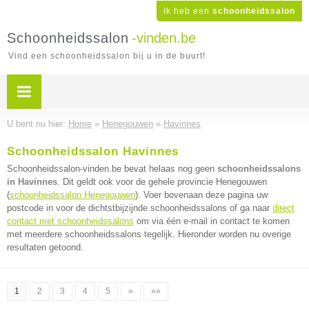
Ik heb een
schoonheidssalon
Schoonheidssalon
-vinden.be
Vind een schoonheidssalon bij u in de buurt!
U bent nu hier:
Home
»
Henegouwen
»
Havinnes
Schoonheidssalon Havinnes
Schoonheidssalon-vinden.be bevat helaas nog geen
schoonheidssalons
in Havinnes
. Dit geldt ook voor de gehele provincie Henegouwen
(
schoonheidssalon Henegouwen
). Voer bovenaan deze pagina uw
postcode in voor de dichtstbijzijnde schoonheidssalons of ga naar
direct
contact met schoonheidssalons
om via één e-mail in contact te komen
met meerdere schoonheidssalons tegelijk. Hieronder worden nu overige
resultaten getoond.
1
2
3
4
5
»
»»