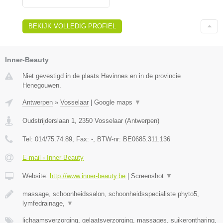
BEKIJK VOLLEDIG PROFIEL
Inner-Beauty
Niet gevestigd in de plaats Havinnes en in de provincie
Henegouwen.
Antwerpen
»
Vosselaar
|
Google maps
▼
Oudstrijderslaan 1
,
2350
Vosselaar
(
Antwerpen
)
Tel:
014/75.74.89
, Fax:
-
, BTW-nr:
BE0685.311.136
E-mail › Inner-Beauty
Website:
http://www.inner-beauty.be
|
Screenshot
▼
massage, schoonheidssalon, schoonheidsspecialiste phyto5,
lymfedrainage,
▼
lichaamsverzorging, gelaatsverzorging, massages, suikerontharing,