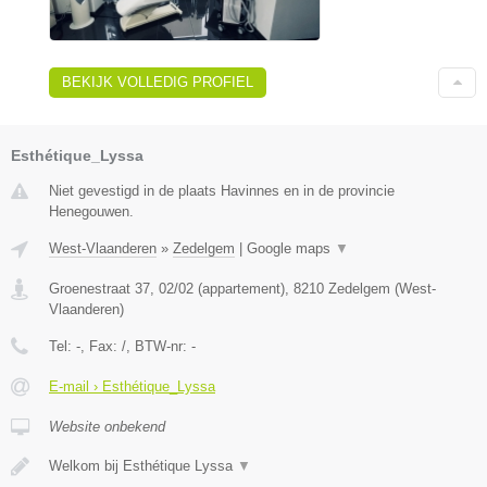
BEKIJK VOLLEDIG PROFIEL
Esthétique_Lyssa
Niet gevestigd in de plaats Havinnes en in de provincie
Henegouwen.
West-Vlaanderen
»
Zedelgem
|
Google maps
▼
Groenestraat 37, 02/02 (appartement)
,
8210
Zedelgem
(
West-
Vlaanderen
)
Tel:
-
, Fax:
/
, BTW-nr:
-
E-mail › Esthétique_Lyssa
Website onbekend
Welkom bij Esthétique Lyssa
▼