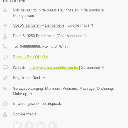
Be.YOU.tiful
Niet gevestigd in de plaats Havinnes en in de provincie
Henegouwen.
Oost-Vlaanderen
»
Denderbelle
|
Google maps
▼
Dries 6
,
9280
Denderbelle
(
Oost-Vlaanderen
)
Tel:
0488868968
, Fax:
-
, BTW-nr:
-
E-mail › Be.YOU.tiful
Website:
http://www.beyoutifulbyrani.be
|
Screenshot
▼
Hey, ik ben Rani.
▼
Gelaatsverzorging, Manicure, Pedicure, Massage, Ontharing,
Make-up,
▼
Er wordt gewerkt op afspraak.
Sociale media: