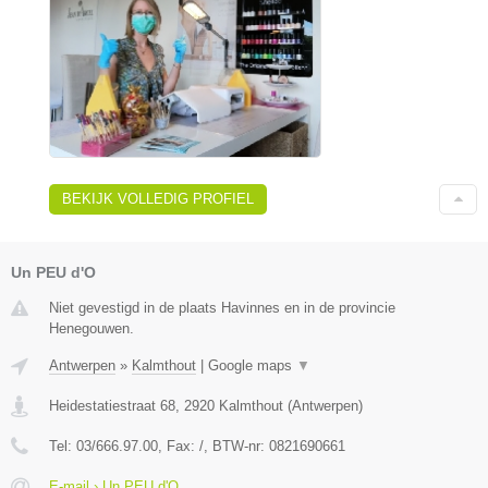
BEKIJK VOLLEDIG PROFIEL
Un PEU d'O
Niet gevestigd in de plaats Havinnes en in de provincie
Henegouwen.
Antwerpen
»
Kalmthout
|
Google maps
▼
Heidestatiestraat 68
,
2920
Kalmthout
(
Antwerpen
)
Tel:
03/666.97.00
, Fax:
/
, BTW-nr:
0821690661
E-mail › Un PEU d'O