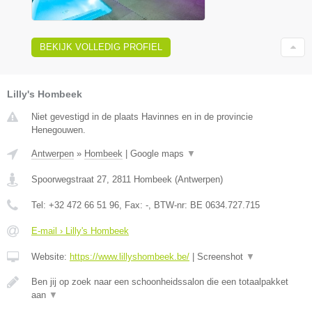
BEKIJK VOLLEDIG PROFIEL
Lilly's Hombeek
Niet gevestigd in de plaats Havinnes en in de provincie
Henegouwen.
Antwerpen
»
Hombeek
|
Google maps
▼
Spoorwegstraat 27
,
2811
Hombeek
(
Antwerpen
)
Tel:
+32 472 66 51 96
, Fax:
-
, BTW-nr:
BE 0634.727.715
E-mail › Lilly's Hombeek
Website:
https://www.lillyshombeek.be/
|
Screenshot
▼
Ben jij op zoek naar een schoonheidssalon die een totaalpakket
aan
▼