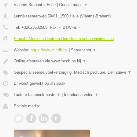
Vlaams-Brabant
»
Halle
|
Google maps
▼
Lenniksesteenweg 59/01
,
1500
Halle
(
Vlaams-Brabant
)
Tel:
+32023602505
, Fax:
-
, BTW-nr:
-
E-mail › Medisch Centrum Don Bosco schoonheidssalon
Website:
https://www.mcdb.be
|
Screenshot
▼
Online afspraken via www.mcdb.be bij
▼
Gespecialiseerde voetverzorging, Medisch pedicure, Definitieve
▼
Er wordt gewerkt op afspraak.
Laatste facebook posts
▼
|
Introductie video
▼
Sociale media: