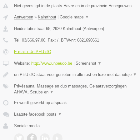
Niet gevestigd in de plaats Havre en in de provincie Henegouwen.
Antwerpen
»
Kalmthout
|
Google maps
▼
Heidestatiestraat 68
,
2920
Kalmthout
(
Antwerpen
)
Tel:
03/666.97.00
, Fax:
/
, BTW-nr:
0821690661
E-mail › Un PEU d'O
Website:
http://www.unpeudo.be
|
Screenshot
▼
un PEU d'O staat voor genieten in alle rust en luxe met dat ietsje
▼
Privésauna, Massage en duo massages, Gelaatsverzorgingen
AHAVA, Scrubs en
▼
Er wordt gewerkt op afspraak.
Laatste facebook posts
▼
Sociale media: