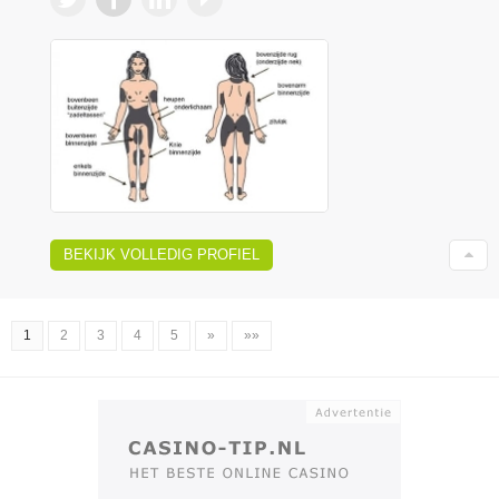
BEKIJK VOLLEDIG PROFIEL
1
2
3
4
5
»
»»