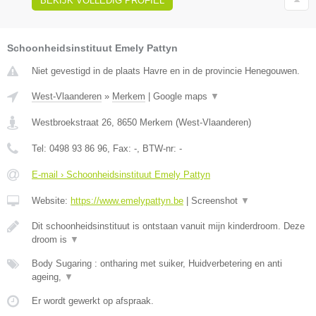
BEKIJK VOLLEDIG PROFIEL
Schoonheidsinstituut Emely Pattyn
Niet gevestigd in de plaats Havre en in de provincie Henegouwen.
West-Vlaanderen
»
Merkem
|
Google maps
▼
Westbroekstraat 26
,
8650
Merkem
(
West-Vlaanderen
)
Tel:
0498 93 86 96
, Fax:
-
, BTW-nr:
-
E-mail › Schoonheidsinstituut Emely Pattyn
Website:
https://www.emelypattyn.be
|
Screenshot
▼
Dit schoonheidsinstituut is ontstaan vanuit mijn kinderdroom. Deze
droom is
▼
Body Sugaring : ontharing met suiker, Huidverbetering en anti
ageing,
▼
Er wordt gewerkt op afspraak.