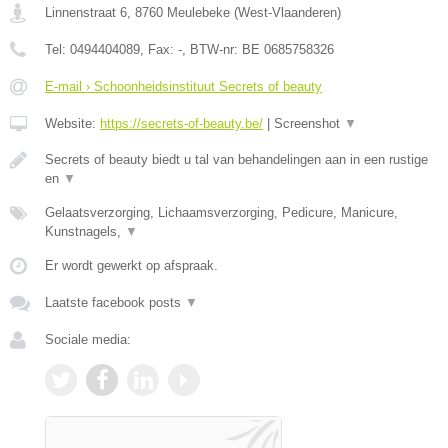
Linnenstraat 6
,
8760
Meulebeke
(
West-Vlaanderen
)
Tel:
0494404089
, Fax:
-
, BTW-nr:
BE 0685758326
E-mail › Schoonheidsinstituut Secrets of beauty
Website:
https://secrets-of-beauty.be/
|
Screenshot
▼
Secrets of beauty biedt u tal van behandelingen aan in een rustige
en
▼
Gelaatsverzorging, Lichaamsverzorging, Pedicure, Manicure,
Kunstnagels,
▼
Er wordt gewerkt op afspraak.
Laatste facebook posts
▼
Sociale media: