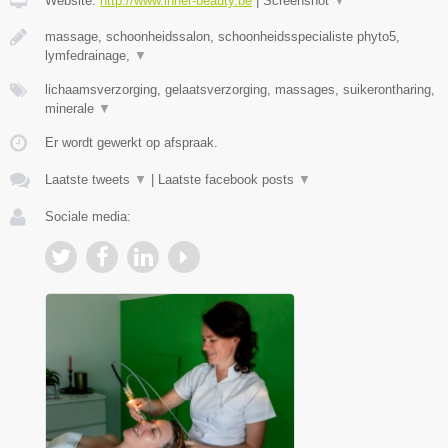
Website:
http://www.inner-beauty.be
|
Screenshot
▼
massage, schoonheidssalon, schoonheidsspecialiste phyto5,
lymfedrainage,
▼
lichaamsverzorging, gelaatsverzorging, massages, suikerontharing,
minerale
▼
Er wordt gewerkt op afspraak.
Laatste tweets
▼
|
Laatste facebook posts
▼
Sociale media: