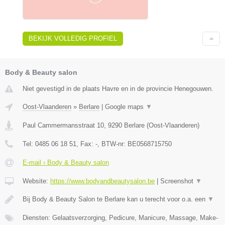
BEKIJK VOLLEDIG PROFIEL
Body & Beauty salon
Niet gevestigd in de plaats Havre en in de provincie Henegouwen.
Oost-Vlaanderen
»
Berlare
|
Google maps
▼
Paul Cammermansstraat 10
,
9290
Berlare
(
Oost-Vlaanderen
)
Tel:
0485 06 18 51
, Fax:
-
, BTW-nr:
BE0568715750
E-mail › Body & Beauty salon
Website:
https://www.bodyandbeautysalon.be
|
Screenshot
▼
Bij Body & Beauty Salon te Berlare kan u terecht voor o.a. een
▼
Diensten: Gelaatsverzorging, Pedicure, Manicure, Massage, Make-