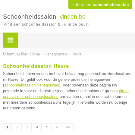
Ik heb een
schoonheidssalon
Schoonheidssalon
-vinden.be
Vind een schoonheidssalon bij u in de buurt!
U bent nu hier:
Home
»
Henegouwen
»
Havre
Schoonheidssalon Havre
Schoonheidssalon-vinden.be bevat helaas nog geen
schoonheidssalons
in Havre
. Dit geldt ook voor de gehele provincie Henegouwen
(
schoonheidssalon Henegouwen
). Voer bovenaan deze pagina uw
postcode in voor de dichtstbijzijnde schoonheidssalons of ga naar
direct
contact met schoonheidssalons
om via één e-mail in contact te komen
met meerdere schoonheidssalons tegelijk. Hieronder worden nu overige
resultaten getoond.
1
2
3
4
5
»
»»