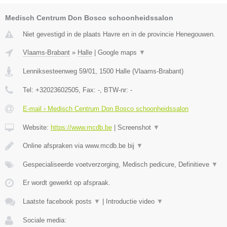
Medisch Centrum Don Bosco schoonheidssalon
Niet gevestigd in de plaats Havre en in de provincie Henegouwen.
Vlaams-Brabant
»
Halle
|
Google maps
▼
Lenniksesteenweg 59/01
,
1500
Halle
(
Vlaams-Brabant
)
Tel:
+32023602505
, Fax:
-
, BTW-nr:
-
E-mail › Medisch Centrum Don Bosco schoonheidssalon
Website:
https://www.mcdb.be
|
Screenshot
▼
Online afspraken via www.mcdb.be bij
▼
Gespecialiseerde voetverzorging, Medisch pedicure, Definitieve
▼
Er wordt gewerkt op afspraak.
Laatste facebook posts
▼
|
Introductie video
▼
Sociale media: