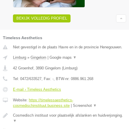
BEKIJK VOLLEDIG PROFIEL
Timeless Aesthetics
Niet gevestigd in de plaats Havre en in de provincie Henegouwen.
Limburg
»
Gingelom
|
Google maps
▼
42 Groenhof
,
3890
Gingelom
(
Limburg
)
Tel:
0472/633527
, Fax:
-
, BTW-nr:
0886.961.268
E-mail › Timeless Aesthetics
Website:
https://timelessaesthetics-
cosmedischinstituut.business.site
|
Screenshot
▼
Cosmedisch instituut voor plaatselijk afslanken en huidverjonging.
▼