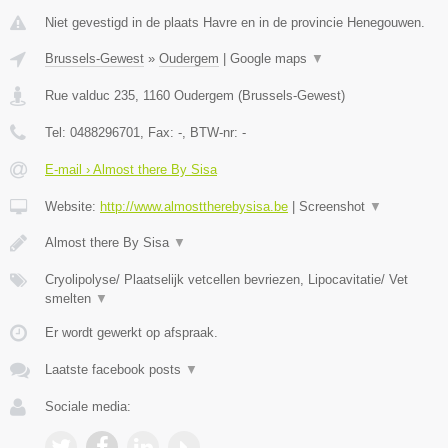
Niet gevestigd in de plaats Havre en in de provincie Henegouwen.
Brussels-Gewest
»
Oudergem
|
Google maps
▼
Rue valduc 235
,
1160
Oudergem
(
Brussels-Gewest
)
Tel:
0488296701
, Fax:
-
, BTW-nr:
-
E-mail › Almost there By Sisa
Website:
http://www.almosttherebysisa.be
|
Screenshot
▼
Almost there By Sisa
▼
Cryolipolyse/ Plaatselijk vetcellen bevriezen, Lipocavitatie/ Vet
smelten
▼
Er wordt gewerkt op afspraak.
Laatste facebook posts
▼
Sociale media: