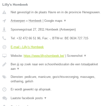
Lilly's Hombeek
Niet gevestigd in de plaats Havre en in de provincie Henegouwen.
Antwerpen
»
Hombeek
|
Google maps
▼
Spoorwegstraat 27
,
2811
Hombeek
(
Antwerpen
)
Tel:
+32 472 66 51 96
, Fax:
-
, BTW-nr:
BE 0634.727.715
E-mail › Lilly's Hombeek
Website:
https://www.lillyshombeek.be/
|
Screenshot
▼
Ben jij op zoek naar een schoonheidssalon die een totaalpakket
aan
▼
Diensten: pedicure, manicure, gezichtsverzorging, massages,
ontharing, gelish
Er wordt gewerkt op afspraak.
Laatste facebook posts
▼