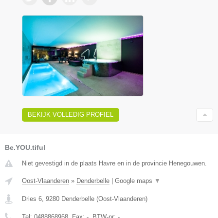
BEKIJK VOLLEDIG PROFIEL
Be.YOU.tiful
Niet gevestigd in de plaats Havre en in de provincie Henegouwen.
Oost-Vlaanderen
»
Denderbelle
|
Google maps
▼
Dries 6
,
9280
Denderbelle
(
Oost-Vlaanderen
)
Tel:
0488868968
, Fax:
-
, BTW-nr:
-