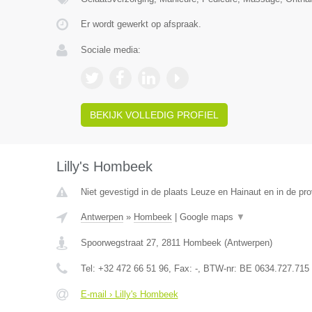
Er wordt gewerkt op afspraak.
Sociale media:
BEKIJK VOLLEDIG PROFIEL
Lilly's Hombeek
Niet gevestigd in de plaats Leuze en Hainaut en in de p
Antwerpen
»
Hombeek
|
Google maps
▼
Spoorwegstraat 27
,
2811
Hombeek
(
Antwerpen
)
Tel:
+32 472 66 51 96
, Fax:
-
, BTW-nr:
BE 0634.727.715
E-mail › Lilly's Hombeek