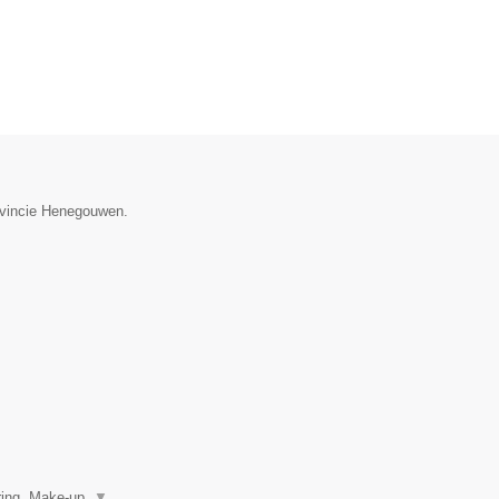
rovincie Henegouwen.
ring, Make-up,
▼