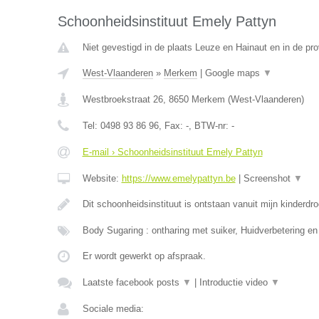
Schoonheidsinstituut Emely Pattyn
Niet gevestigd in de plaats Leuze en Hainaut en in de p
West-Vlaanderen
»
Merkem
|
Google maps
▼
Westbroekstraat 26
,
8650
Merkem
(
West-Vlaanderen
)
Tel:
0498 93 86 96
, Fax:
-
, BTW-nr:
-
E-mail › Schoonheidsinstituut Emely Pattyn
Website:
https://www.emelypattyn.be
|
Screenshot
▼
Dit schoonheidsinstituut is ontstaan vanuit mijn kinderd
Body Sugaring : ontharing met suiker, Huidverbetering en
Er wordt gewerkt op afspraak.
Laatste facebook posts
▼
|
Introductie video
▼
Sociale media: