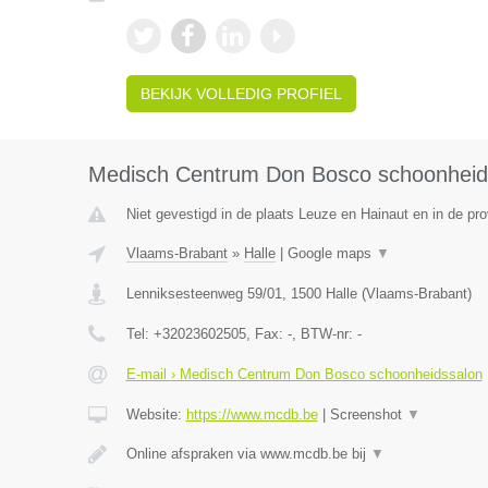
BEKIJK VOLLEDIG PROFIEL
Medisch Centrum Don Bosco schoonheid
Niet gevestigd in de plaats Leuze en Hainaut en in de p
Vlaams-Brabant
»
Halle
|
Google maps
▼
Lenniksesteenweg 59/01
,
1500
Halle
(
Vlaams-Brabant
)
Tel:
+32023602505
, Fax:
-
, BTW-nr:
-
E-mail › Medisch Centrum Don Bosco schoonheidssalon
Website:
https://www.mcdb.be
|
Screenshot
▼
Online afspraken via www.mcdb.be bij
▼