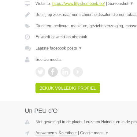
Website:
https://www.lillyshombeek.be/
|
Screenshot
▼
Ben jij op zoek naar een schoonheidssalon die een totaa
Diensten: pedicure, manicure, gezichtsverzorging, massag
Er wordt gewerkt op afspraak.
Laatste facebook posts
▼
Sociale media:
BEKIJK VOLLEDIG PROFIEL
Un PEU d'O
Niet gevestigd in de plaats Leuze en Hainaut en in de p
Antwerpen
»
Kalmthout
|
Google maps
▼