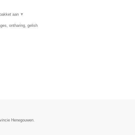
lpakket aan
▼
es, ontharing, gelish
rovincie Henegouwen.