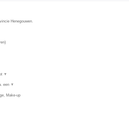
rovincie Henegouwen.
ren
)
ot
▼
a. een
▼
age, Make-up