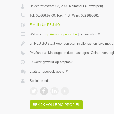
Heidestatiestraat 68
,
2920
Kalmthout
(
Antwerpen
)
Tel:
03/666.97.00
, Fax:
/
, BTW-nr:
0821690661
E-mail › Un PEU d'O
Website:
http://www.unpeudo.be
|
Screenshot
▼
un PEU d'O staat voor genieten in alle rust en luxe met d
Privésauna, Massage en duo massages, Gelaatsverzor
Er wordt gewerkt op afspraak.
Laatste facebook posts
▼
Sociale media:
BEKIJK VOLLEDIG PROFIEL