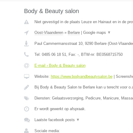
Body & Beauty salon
Niet gevestigd in de plaats Leuze en Hainaut en in de p
Oost-Vlaanderen
»
Berlare
|
Google maps
▼
Paul Cammermansstraat 10
,
9290
Berlare
(
Oost-Vlaande
Tel:
0485 06 18 51
, Fax:
-
, BTW-nr:
BE0568715750
E-mail › Body & Beauty salon
Website:
https://www.bodyandbeautysalon.be
|
Screensh
Bij Body & Beauty Salon te Berlare kan u terecht voor o.
Diensten: Gelaatsverzorging, Pedicure, Manicure, Mass
Er wordt gewerkt op afspraak.
Laatste facebook posts
▼
Sociale media: