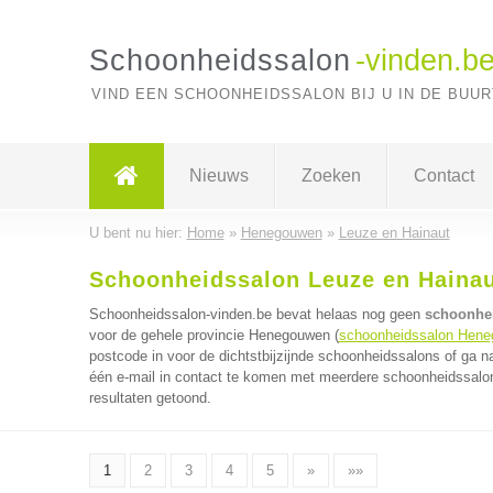
Schoonheidssalon
-vinden.b
VIND EEN SCHOONHEIDSSALON BIJ U IN DE BUUR
Nieuws
Zoeken
Contact
U bent nu hier:
Home
»
Henegouwen
»
Leuze en Hainaut
Schoonheidssalon Leuze en Haina
Schoonheidssalon-vinden.be bevat helaas nog geen
schoonhei
voor de gehele provincie Henegouwen (
schoonheidssalon Hen
postcode in voor de dichtstbijzijnde schoonheidssalons of ga n
één e-mail in contact te komen met meerdere schoonheidssalons
resultaten getoond.
1
2
3
4
5
»
»»