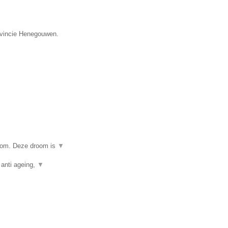
rovincie Henegouwen.
room. Deze droom is
▼
 anti ageing,
▼