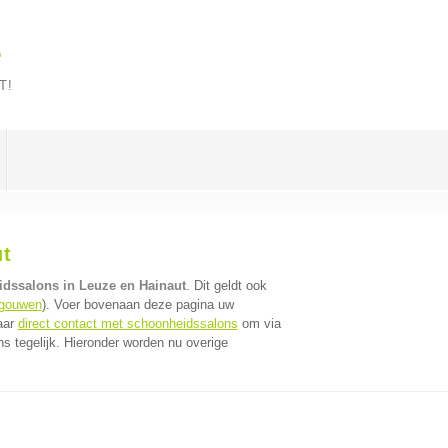
e
T!
ut
dssalons in Leuze en Hainaut
. Dit geldt ook
egouwen
). Voer bovenaan deze pagina uw
aar
direct contact met schoonheidssalons
om via
 tegelijk. Hieronder worden nu overige