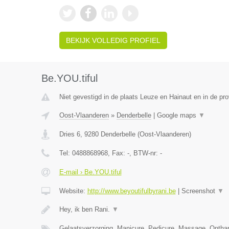
BEKIJK VOLLEDIG PROFIEL
Be.YOU.tiful
Niet gevestigd in de plaats Leuze en Hainaut en in de p
Oost-Vlaanderen
»
Denderbelle
|
Google maps
▼
Dries 6
,
9280
Denderbelle
(
Oost-Vlaanderen
)
Tel:
0488868968
, Fax:
-
, BTW-nr:
-
E-mail › Be.YOU.tiful
Website:
http://www.beyoutifulbyrani.be
|
Screenshot
▼
Hey, ik ben Rani.
▼
Gelaatsverzorging, Manicure, Pedicure, Massage, Ontha