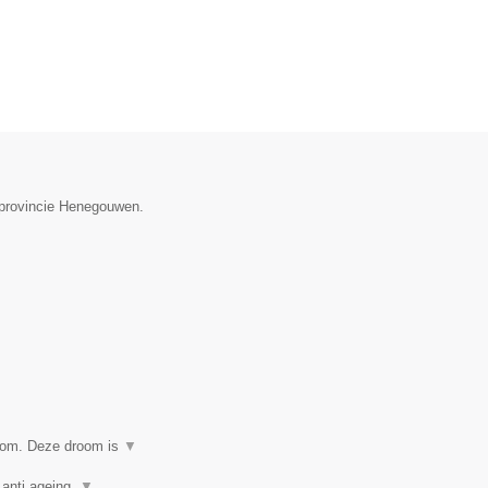
e provincie Henegouwen.
room. Deze droom is
▼
 anti ageing,
▼