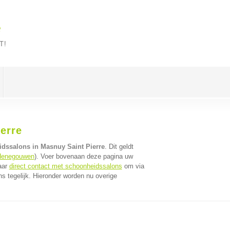
e
T!
erre
dssalons in Masnuy Saint Pierre
. Dit geldt
Henegouwen
). Voer bovenaan deze pagina uw
aar
direct contact met schoonheidssalons
om via
 tegelijk. Hieronder worden nu overige