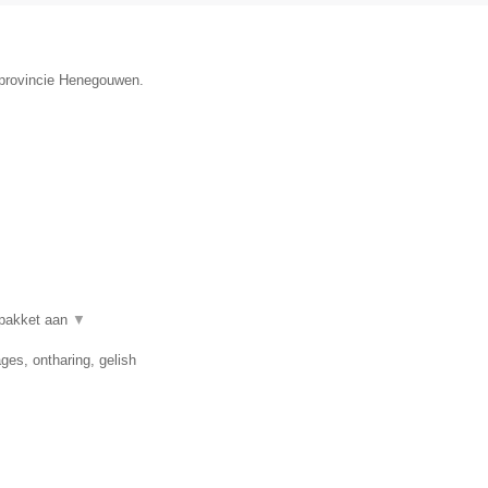
e provincie Henegouwen.
lpakket aan
▼
es, ontharing, gelish