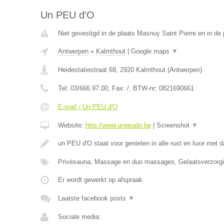
Un PEU d'O
Niet gevestigd in de plaats Masnuy Saint Pierre en in d
Antwerpen
»
Kalmthout
|
Google maps
▼
Heidestatiestraat 68
,
2920
Kalmthout
(
Antwerpen
)
Tel:
03/666.97.00
, Fax:
/
, BTW-nr:
0821690661
E-mail › Un PEU d'O
Website:
http://www.unpeudo.be
|
Screenshot
▼
un PEU d'O staat voor genieten in alle rust en luxe met d
Privésauna, Massage en duo massages, Gelaatsverzor
Er wordt gewerkt op afspraak.
Laatste facebook posts
▼
Sociale media: