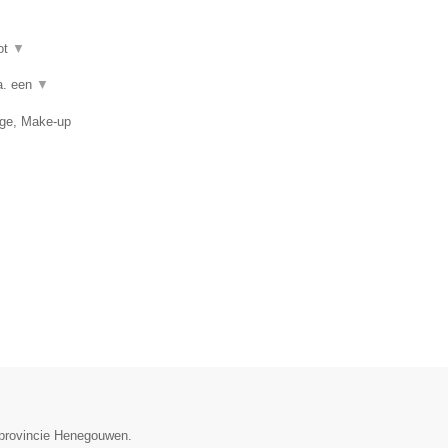
ot
▼
a. een
▼
age, Make-up
e provincie Henegouwen.