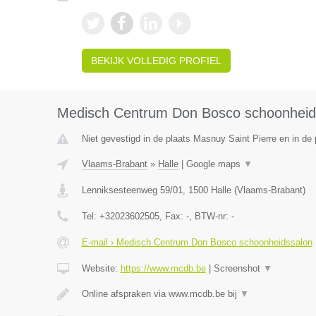
BEKIJK VOLLEDIG PROFIEL
Medisch Centrum Don Bosco schoonheid
Niet gevestigd in de plaats Masnuy Saint Pierre en in d
Vlaams-Brabant
»
Halle
|
Google maps
▼
Lenniksesteenweg 59/01
,
1500
Halle
(
Vlaams-Brabant
)
Tel:
+32023602505
, Fax:
-
, BTW-nr:
-
E-mail › Medisch Centrum Don Bosco schoonheidssalon
Website:
https://www.mcdb.be
|
Screenshot
▼
Online afspraken via www.mcdb.be bij
▼