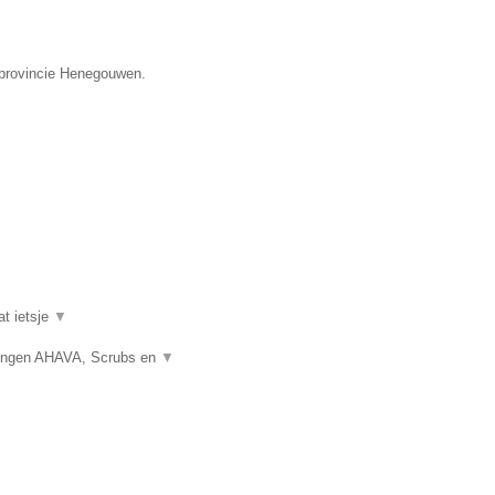
e provincie Henegouwen.
at ietsje
▼
gingen AHAVA, Scrubs en
▼