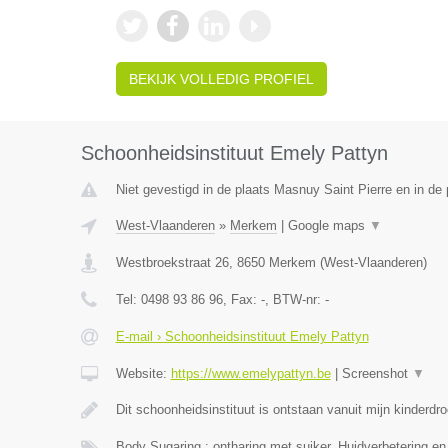
BEKIJK VOLLEDIG PROFIEL
Schoonheidsinstituut Emely Pattyn
Niet gevestigd in de plaats Masnuy Saint Pierre en in d
West-Vlaanderen
»
Merkem
|
Google maps
▼
Westbroekstraat 26
,
8650
Merkem
(
West-Vlaanderen
)
Tel:
0498 93 86 96
, Fax:
-
, BTW-nr:
-
E-mail › Schoonheidsinstituut Emely Pattyn
Website:
https://www.emelypattyn.be
|
Screenshot
▼
Dit schoonheidsinstituut is ontstaan vanuit mijn kinderd
Body Sugaring : ontharing met suiker, Huidverbetering en