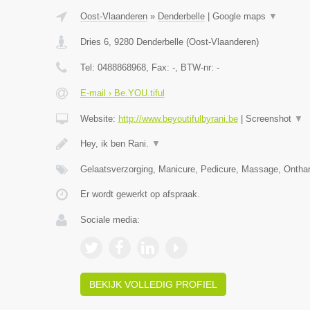
Oost-Vlaanderen
»
Denderbelle
|
Google maps
▼
Dries 6
,
9280
Denderbelle
(
Oost-Vlaanderen
)
Tel:
0488868968
, Fax:
-
, BTW-nr:
-
E-mail › Be.YOU.tiful
Website:
http://www.beyoutifulbyrani.be
|
Screenshot
▼
Hey, ik ben Rani.
▼
Gelaatsverzorging, Manicure, Pedicure, Massage, Ontha
Er wordt gewerkt op afspraak.
Sociale media:
BEKIJK VOLLEDIG PROFIEL