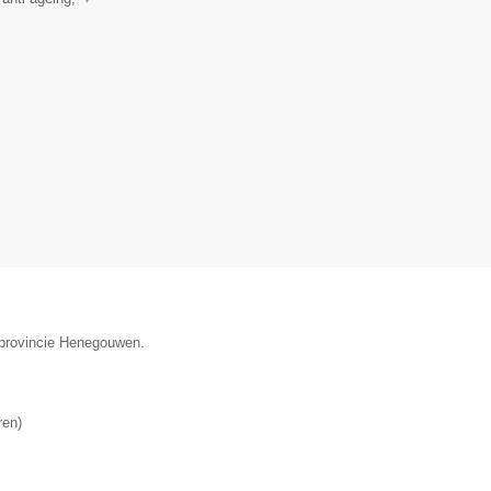
e provincie Henegouwen.
ren
)