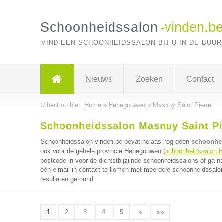
Schoonheidssalon
-vinden.b
VIND EEN SCHOONHEIDSSALON BIJ U IN DE BUUR
Nieuws
Zoeken
Contact
U bent nu hier:
Home
»
Henegouwen
»
Masnuy Saint Pierre
Schoonheidssalon Masnuy Saint Pi
Schoonheidssalon-vinden.be bevat helaas nog geen
schoonhei
ook voor de gehele provincie Henegouwen (
schoonheidssalon 
postcode in voor de dichtstbijzijnde schoonheidssalons of ga n
één e-mail in contact te komen met meerdere schoonheidssalons
resultaten getoond.
1
2
3
4
5
»
»»