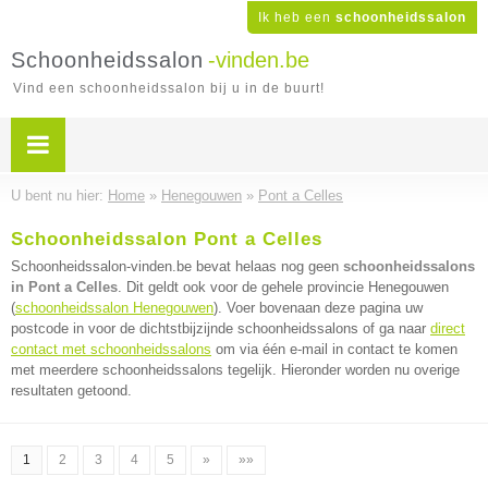
Ik heb een
schoonheidssalon
Schoonheidssalon
-vinden.be
Vind een schoonheidssalon bij u in de buurt!
U bent nu hier:
Home
»
Henegouwen
»
Pont a Celles
Schoonheidssalon Pont a Celles
Schoonheidssalon-vinden.be bevat helaas nog geen
schoonheidssalons
in Pont a Celles
. Dit geldt ook voor de gehele provincie Henegouwen
(
schoonheidssalon Henegouwen
). Voer bovenaan deze pagina uw
postcode in voor de dichtstbijzijnde schoonheidssalons of ga naar
direct
contact met schoonheidssalons
om via één e-mail in contact te komen
met meerdere schoonheidssalons tegelijk. Hieronder worden nu overige
resultaten getoond.
1
2
3
4
5
»
»»