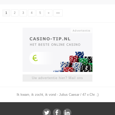
1
2
3
4
5
»
»»
Uw advertentie hier? Mail ons
Ik kwam, ik zocht, ik vond - Julius Caesar / 47 v.Chr. ;)