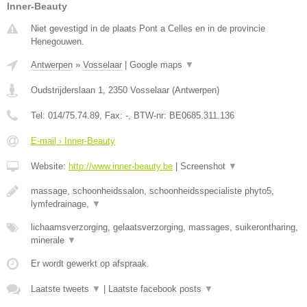
Inner-Beauty
Niet gevestigd in de plaats Pont a Celles en in de provincie
Henegouwen.
Antwerpen
»
Vosselaar
|
Google maps
▼
Oudstrijderslaan 1
,
2350
Vosselaar
(
Antwerpen
)
Tel:
014/75.74.89
, Fax:
-
, BTW-nr:
BE0685.311.136
E-mail › Inner-Beauty
Website:
http://www.inner-beauty.be
|
Screenshot
▼
massage, schoonheidssalon, schoonheidsspecialiste phyto5,
lymfedrainage,
▼
lichaamsverzorging, gelaatsverzorging, massages, suikerontharing,
minerale
▼
Er wordt gewerkt op afspraak.
Laatste tweets
▼
|
Laatste facebook posts
▼