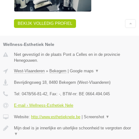
BEKIJK VOLLEDIG PROFIEL
Wellness-Esthetiek Nele
Niet gevestigd in de plaats Pont a Celles en in de provincie
Henegouwen.
West-Vlaanderen
»
Bekegem
|
Google maps
▼
Bevrijdingsweg 18
,
8480
Bekegem
(
West-Vlaanderen
)
Tel:
0478/56-81-42
, Fax:
-
, BTW-nr:
BE 0664.494.045
E-mail › Wellness-Esthetiek Nele
Website:
http://www.esthetieknele.be
|
Screenshot
▼
Mijn doel is je innerlijke en uiterlijke schoonheid te vergroten door
▼