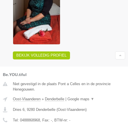
BEKIJK VOLLEDIG PROFIEL
Be.YOU.tiful
Niet gevestigd in de plaats Pont a Celles en in de provincie
Henegouwen.
Oost-Vlaanderen
»
Denderbelle
|
Google maps
▼
Dries 6
,
9280
Denderbelle
(
Oost-Vlaanderen
)
Tel:
0488868968
, Fax:
-
, BTW-nr:
-