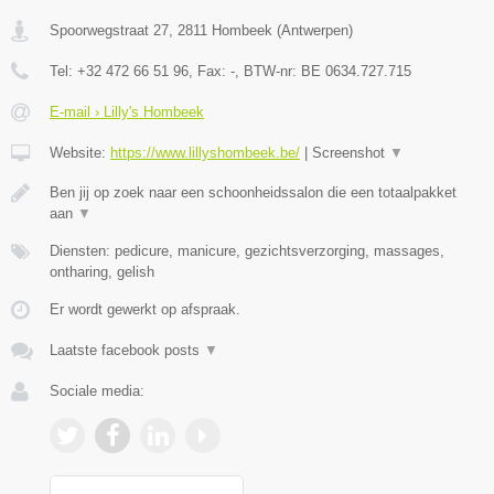
Spoorwegstraat 27
,
2811
Hombeek
(
Antwerpen
)
Tel:
+32 472 66 51 96
, Fax:
-
, BTW-nr:
BE 0634.727.715
E-mail › Lilly's Hombeek
Website:
https://www.lillyshombeek.be/
|
Screenshot
▼
Ben jij op zoek naar een schoonheidssalon die een totaalpakket
aan
▼
Diensten: pedicure, manicure, gezichtsverzorging, massages,
ontharing, gelish
Er wordt gewerkt op afspraak.
Laatste facebook posts
▼
Sociale media: