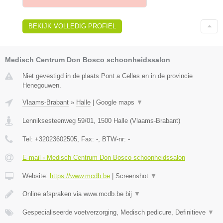
BEKIJK VOLLEDIG PROFIEL
Medisch Centrum Don Bosco schoonheidssalon
Niet gevestigd in de plaats Pont a Celles en in de provincie
Henegouwen.
Vlaams-Brabant
»
Halle
|
Google maps
▼
Lenniksesteenweg 59/01
,
1500
Halle
(
Vlaams-Brabant
)
Tel:
+32023602505
, Fax:
-
, BTW-nr:
-
E-mail › Medisch Centrum Don Bosco schoonheidssalon
Website:
https://www.mcdb.be
|
Screenshot
▼
Online afspraken via www.mcdb.be bij
▼
Gespecialiseerde voetverzorging, Medisch pedicure, Definitieve
▼