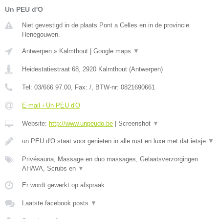
Un PEU d'O
Niet gevestigd in de plaats Pont a Celles en in de provincie
Henegouwen.
Antwerpen
»
Kalmthout
|
Google maps
▼
Heidestatiestraat 68
,
2920
Kalmthout
(
Antwerpen
)
Tel:
03/666.97.00
, Fax:
/
, BTW-nr:
0821690661
E-mail › Un PEU d'O
Website:
http://www.unpeudo.be
|
Screenshot
▼
un PEU d'O staat voor genieten in alle rust en luxe met dat ietsje
▼
Privésauna, Massage en duo massages, Gelaatsverzorgingen
AHAVA, Scrubs en
▼
Er wordt gewerkt op afspraak.
Laatste facebook posts
▼