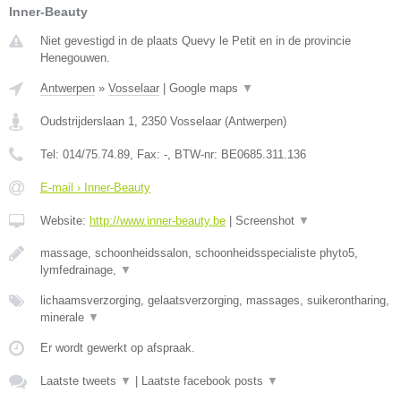
Inner-Beauty
Niet gevestigd in de plaats Quevy le Petit en in de provincie
Henegouwen.
Antwerpen
»
Vosselaar
|
Google maps
▼
Oudstrijderslaan 1
,
2350
Vosselaar
(
Antwerpen
)
Tel:
014/75.74.89
, Fax:
-
, BTW-nr:
BE0685.311.136
E-mail › Inner-Beauty
Website:
http://www.inner-beauty.be
|
Screenshot
▼
massage, schoonheidssalon, schoonheidsspecialiste phyto5,
lymfedrainage,
▼
lichaamsverzorging, gelaatsverzorging, massages, suikerontharing,
minerale
▼
Er wordt gewerkt op afspraak.
Laatste tweets
▼
|
Laatste facebook posts
▼