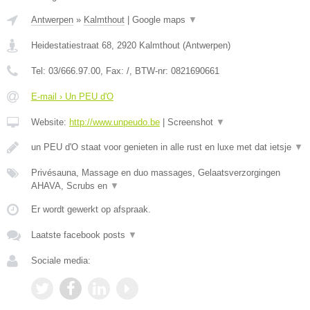
Antwerpen
»
Kalmthout
|
Google maps
▼
Heidestatiestraat 68
,
2920
Kalmthout
(
Antwerpen
)
Tel:
03/666.97.00
, Fax:
/
, BTW-nr:
0821690661
E-mail › Un PEU d'O
Website:
http://www.unpeudo.be
|
Screenshot
▼
un PEU d'O staat voor genieten in alle rust en luxe met dat ietsje
▼
Privésauna, Massage en duo massages, Gelaatsverzorgingen
AHAVA, Scrubs en
▼
Er wordt gewerkt op afspraak.
Laatste facebook posts
▼
Sociale media: