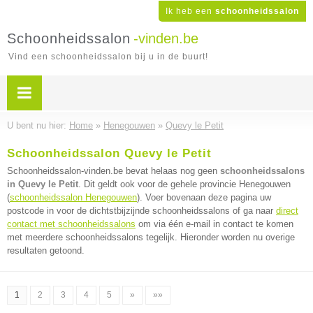
Ik heb een
schoonheidssalon
Schoonheidssalon
-vinden.be
Vind een schoonheidssalon bij u in de buurt!
U bent nu hier:
Home
»
Henegouwen
»
Quevy le Petit
Schoonheidssalon Quevy le Petit
Schoonheidssalon-vinden.be bevat helaas nog geen
schoonheidssalons
in Quevy le Petit
. Dit geldt ook voor de gehele provincie Henegouwen
(
schoonheidssalon Henegouwen
). Voer bovenaan deze pagina uw
postcode in voor de dichtstbijzijnde schoonheidssalons of ga naar
direct
contact met schoonheidssalons
om via één e-mail in contact te komen
met meerdere schoonheidssalons tegelijk. Hieronder worden nu overige
resultaten getoond.
1
2
3
4
5
»
»»