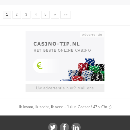
1
2
3
4
5
»
»»
Uw advertentie hier? Mail ons
Ik kwam, ik zocht, ik vond - Julius Caesar / 47 v.Chr. ;)