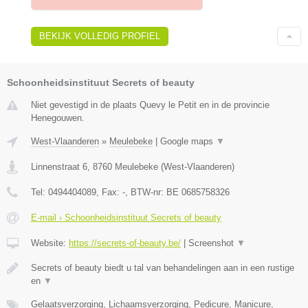
BEKIJK VOLLEDIG PROFIEL
Schoonheidsinstituut Secrets of beauty
Niet gevestigd in de plaats Quevy le Petit en in de provincie
Henegouwen.
West-Vlaanderen
»
Meulebeke
|
Google maps
▼
Linnenstraat 6
,
8760
Meulebeke
(
West-Vlaanderen
)
Tel:
0494404089
, Fax:
-
, BTW-nr:
BE 0685758326
E-mail › Schoonheidsinstituut Secrets of beauty
Website:
https://secrets-of-beauty.be/
|
Screenshot
▼
Secrets of beauty biedt u tal van behandelingen aan in een rustige
en
▼
Gelaatsverzorging, Lichaamsverzorging, Pedicure, Manicure,