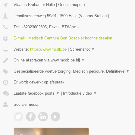
Vlaams-Brabant
»
Halle
|
Google maps
▼
Lenniksesteenweg 59/01
,
1500
Halle
(
Vlaams-Brabant
)
Tel:
+32023602505
, Fax:
-
, BTW-nr:
-
E-mail › Medisch Centrum Don Bosco schoonheidssalon
Website:
https://www.mcdb.be
|
Screenshot
▼
Online afspraken via www.mcdb.be bij
▼
Gespecialiseerde voetverzorging, Medisch pedicure, Definitieve
▼
Er wordt gewerkt op afspraak.
Laatste facebook posts
▼
|
Introductie video
▼
Sociale media: