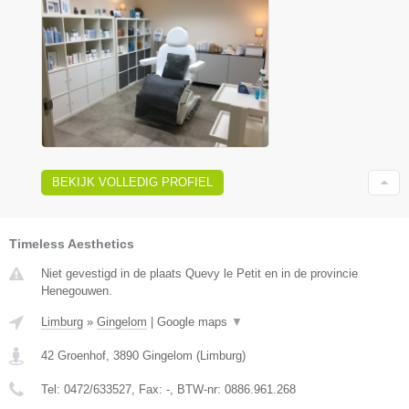
BEKIJK VOLLEDIG PROFIEL
Timeless Aesthetics
Niet gevestigd in de plaats Quevy le Petit en in de provincie
Henegouwen.
Limburg
»
Gingelom
|
Google maps
▼
42 Groenhof
,
3890
Gingelom
(
Limburg
)
Tel:
0472/633527
, Fax:
-
, BTW-nr:
0886.961.268