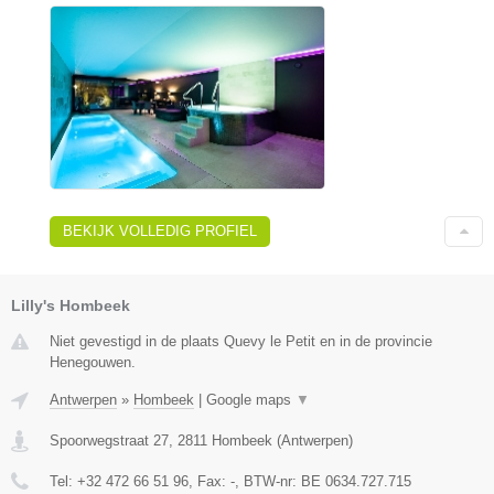
BEKIJK VOLLEDIG PROFIEL
Lilly's Hombeek
Niet gevestigd in de plaats Quevy le Petit en in de provincie
Henegouwen.
Antwerpen
»
Hombeek
|
Google maps
▼
Spoorwegstraat 27
,
2811
Hombeek
(
Antwerpen
)
Tel:
+32 472 66 51 96
, Fax:
-
, BTW-nr:
BE 0634.727.715