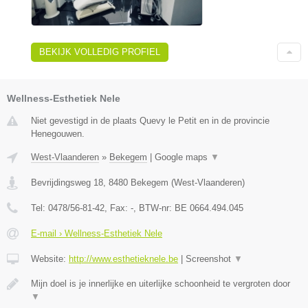
BEKIJK VOLLEDIG PROFIEL
Wellness-Esthetiek Nele
Niet gevestigd in de plaats Quevy le Petit en in de provincie
Henegouwen.
West-Vlaanderen
»
Bekegem
|
Google maps
▼
Bevrijdingsweg 18
,
8480
Bekegem
(
West-Vlaanderen
)
Tel:
0478/56-81-42
, Fax:
-
, BTW-nr:
BE 0664.494.045
E-mail › Wellness-Esthetiek Nele
Website:
http://www.esthetieknele.be
|
Screenshot
▼
Mijn doel is je innerlijke en uiterlijke schoonheid te vergroten door
▼