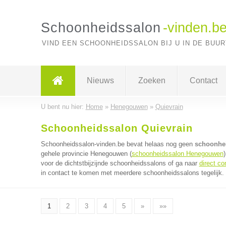
Schoonheidssalon
-vinden.b
VIND EEN SCHOONHEIDSSALON BIJ U IN DE BUUR
Nieuws
Zoeken
Contact
U bent nu hier:
Home
»
Henegouwen
»
Quievrain
Schoonheidssalon Quievrain
Schoonheidssalon-vinden.be bevat helaas nog geen
schoonhei
gehele provincie Henegouwen (
schoonheidssalon Henegouwen
voor de dichtstbijzijnde schoonheidssalons of ga naar
direct c
in contact te komen met meerdere schoonheidssalons tegelijk. 
1
2
3
4
5
»
»»