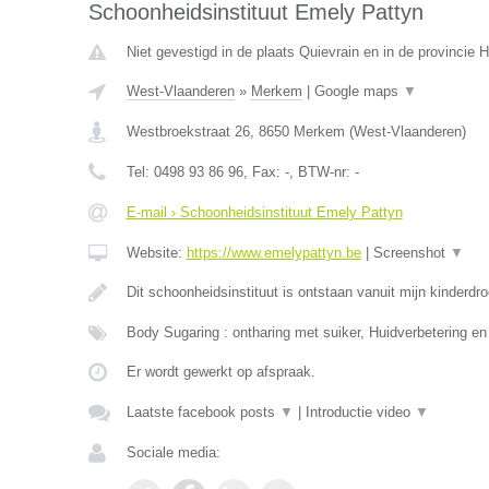
Schoonheidsinstituut Emely Pattyn
Niet gevestigd in de plaats Quievrain en in de provincie
West-Vlaanderen
»
Merkem
|
Google maps
▼
Westbroekstraat 26
,
8650
Merkem
(
West-Vlaanderen
)
Tel:
0498 93 86 96
, Fax:
-
, BTW-nr:
-
E-mail › Schoonheidsinstituut Emely Pattyn
Website:
https://www.emelypattyn.be
|
Screenshot
▼
Dit schoonheidsinstituut is ontstaan vanuit mijn kinderd
Body Sugaring : ontharing met suiker, Huidverbetering en
Er wordt gewerkt op afspraak.
Laatste facebook posts
▼
|
Introductie video
▼
Sociale media: