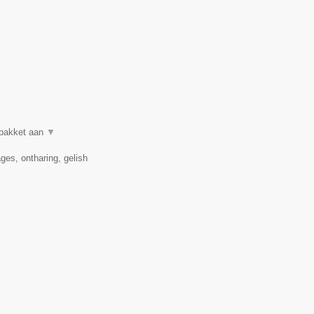
lpakket aan
▼
es, ontharing, gelish