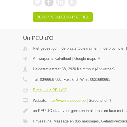
BEKIJK VOLLEDIG PROFIEL
Un PEU d'O
Niet gevestigd in de plaats Quievrain en in de provincie
Antwerpen
»
Kalmthout
|
Google maps
▼
Heidestatiestraat 68
,
2920
Kalmthout
(
Antwerpen
)
Tel:
03/666.97.00
, Fax:
/
, BTW-nr:
0821690661
E-mail › Un PEU d'O
Website:
http://www.unpeudo.be
|
Screenshot
▼
un PEU d'O staat voor genieten in alle rust en luxe met d
Privésauna, Massage en duo massages, Gelaatsverzor