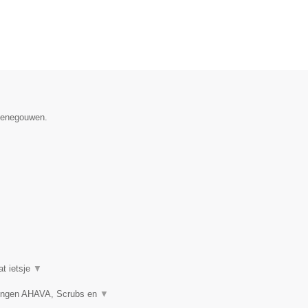
 Henegouwen.
at ietsje
▼
gingen AHAVA, Scrubs en
▼