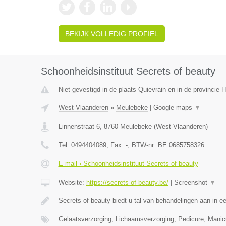
BEKIJK VOLLEDIG PROFIEL
Schoonheidsinstituut Secrets of beauty
Niet gevestigd in de plaats Quievrain en in de provincie
West-Vlaanderen
»
Meulebeke
|
Google maps
▼
Linnenstraat 6
,
8760
Meulebeke
(
West-Vlaanderen
)
Tel:
0494404089
, Fax:
-
, BTW-nr:
BE 0685758326
E-mail › Schoonheidsinstituut Secrets of beauty
Website:
https://secrets-of-beauty.be/
|
Screenshot
▼
Secrets of beauty biedt u tal van behandelingen aan in e
Gelaatsverzorging, Lichaamsverzorging, Pedicure, Manic