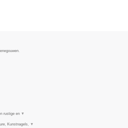
 Henegouwen.
en rustige en
▼
ure, Kunstnagels,
▼