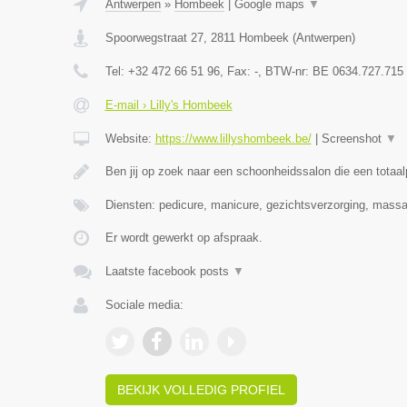
Antwerpen
»
Hombeek
|
Google maps
▼
Spoorwegstraat 27
,
2811
Hombeek
(
Antwerpen
)
Tel:
+32 472 66 51 96
, Fax:
-
, BTW-nr:
BE 0634.727.715
E-mail › Lilly's Hombeek
Website:
https://www.lillyshombeek.be/
|
Screenshot
▼
Ben jij op zoek naar een schoonheidssalon die een totaa
Diensten: pedicure, manicure, gezichtsverzorging, massag
Er wordt gewerkt op afspraak.
Laatste facebook posts
▼
Sociale media:
BEKIJK VOLLEDIG PROFIEL