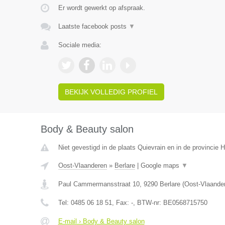
Er wordt gewerkt op afspraak.
Laatste facebook posts
▼
Sociale media:
BEKIJK VOLLEDIG PROFIEL
Body & Beauty salon
Niet gevestigd in de plaats Quievrain en in de provincie
Oost-Vlaanderen
»
Berlare
|
Google maps
▼
Paul Cammermansstraat 10
,
9290
Berlare
(
Oost-Vlaande
Tel:
0485 06 18 51
, Fax:
-
, BTW-nr:
BE0568715750
E-mail › Body & Beauty salon