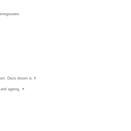
 Henegouwen.
room. Deze droom is
▼
 anti ageing,
▼