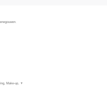
 Henegouwen.
ring, Make-up,
▼