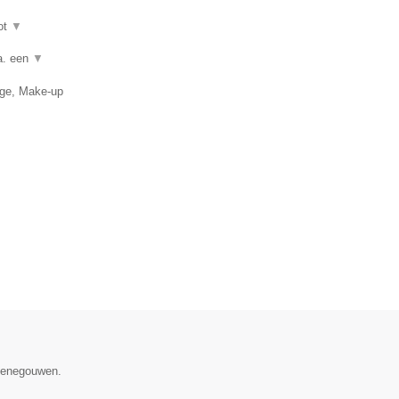
ot
▼
a. een
▼
age, Make-up
 Henegouwen.