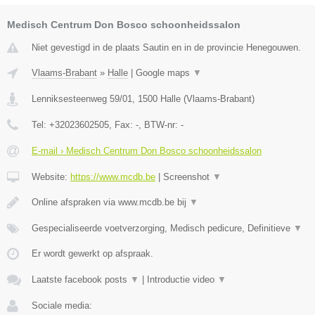
Medisch Centrum Don Bosco schoonheidssalon
Niet gevestigd in de plaats Sautin en in de provincie Henegouwen.
Vlaams-Brabant
»
Halle
|
Google maps
▼
Lenniksesteenweg 59/01
,
1500
Halle
(
Vlaams-Brabant
)
Tel:
+32023602505
, Fax:
-
, BTW-nr:
-
E-mail › Medisch Centrum Don Bosco schoonheidssalon
Website:
https://www.mcdb.be
|
Screenshot
▼
Online afspraken via www.mcdb.be bij
▼
Gespecialiseerde voetverzorging, Medisch pedicure, Definitieve
▼
Er wordt gewerkt op afspraak.
Laatste facebook posts
▼
|
Introductie video
▼
Sociale media: