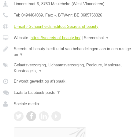
Linnenstraat 6
,
8760
Meulebeke
(
West-Vlaanderen
)
Tel:
0494404089
, Fax:
-
, BTW-nr:
BE 0685758326
E-mail › Schoonheidsinstituut Secrets of beauty
Website:
https://secrets-of-beauty.be/
|
Screenshot
▼
Secrets of beauty biedt u tal van behandelingen aan in een rustige
en
▼
Gelaatsverzorging, Lichaamsverzorging, Pedicure, Manicure,
Kunstnagels,
▼
Er wordt gewerkt op afspraak.
Laatste facebook posts
▼
Sociale media: