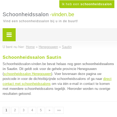
Ik heb een
schoonheidssalon
Schoonheidssalon
-vinden.be
Vind een schoonheidssalon bij u in de buurt!
U bent nu hier:
Home
»
Henegouwen
»
Sautin
Schoonheidssalon Sautin
Schoonheidssalon-vinden.be bevat helaas nog geen
schoonheidssalons
in Sautin
. Dit geldt ook voor de gehele provincie Henegouwen
(
schoonheidssalon Henegouwen
). Voer bovenaan deze pagina uw
postcode in voor de dichtstbijzijnde schoonheidssalons of ga naar
direct
contact met schoonheidssalons
om via één e-mail in contact te komen
met meerdere schoonheidssalons tegelijk. Hieronder worden nu overige
resultaten getoond.
1
2
3
4
5
»
»»