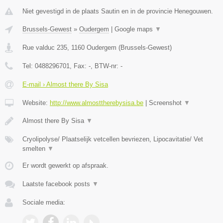
Niet gevestigd in de plaats Sautin en in de provincie Henegouwen.
Brussels-Gewest
»
Oudergem
|
Google maps
▼
Rue valduc 235
,
1160
Oudergem
(
Brussels-Gewest
)
Tel:
0488296701
, Fax:
-
, BTW-nr:
-
E-mail › Almost there By Sisa
Website:
http://www.almosttherebysisa.be
|
Screenshot
▼
Almost there By Sisa
▼
Cryolipolyse/ Plaatselijk vetcellen bevriezen, Lipocavitatie/ Vet
smelten
▼
Er wordt gewerkt op afspraak.
Laatste facebook posts
▼
Sociale media: