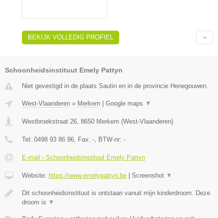
BEKIJK VOLLEDIG PROFIEL
Schoonheidsinstituut Emely Pattyn
Niet gevestigd in de plaats Sautin en in de provincie Henegouwen.
West-Vlaanderen
»
Merkem
|
Google maps
▼
Westbroekstraat 26
,
8650
Merkem
(
West-Vlaanderen
)
Tel:
0498 93 86 96
, Fax:
-
, BTW-nr:
-
E-mail › Schoonheidsinstituut Emely Pattyn
Website:
https://www.emelypattyn.be
|
Screenshot
▼
Dit schoonheidsinstituut is ontstaan vanuit mijn kinderdroom. Deze
droom is
▼