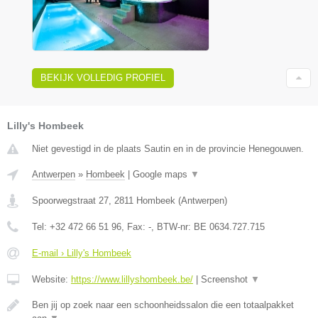
BEKIJK VOLLEDIG PROFIEL
Lilly's Hombeek
Niet gevestigd in de plaats Sautin en in de provincie Henegouwen.
Antwerpen
»
Hombeek
|
Google maps
▼
Spoorwegstraat 27
,
2811
Hombeek
(
Antwerpen
)
Tel:
+32 472 66 51 96
, Fax:
-
, BTW-nr:
BE 0634.727.715
E-mail › Lilly's Hombeek
Website:
https://www.lillyshombeek.be/
|
Screenshot
▼
Ben jij op zoek naar een schoonheidssalon die een totaalpakket