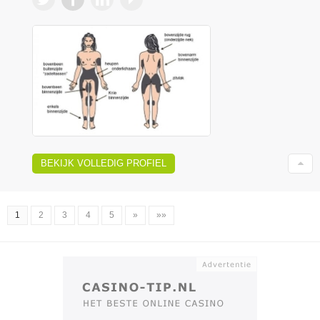
BEKIJK VOLLEDIG PROFIEL
1
2
3
4
5
»
»»