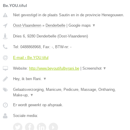
Be.YOU.tiful
Niet gevestigd in de plaats Sautin en in de provincie Henegouwen.
Oost-Vlaanderen
»
Denderbelle
|
Google maps
▼
Dries 6
,
9280
Denderbelle
(
Oost-Vlaanderen
)
Tel:
0488868968
, Fax:
-
, BTW-nr:
-
E-mail › Be.YOU.tiful
Website:
http://www.beyoutifulbyrani.be
|
Screenshot
▼
Hey, ik ben Rani.
▼
Gelaatsverzorging, Manicure, Pedicure, Massage, Ontharing,
Make-up,
▼
Er wordt gewerkt op afspraak.
Sociale media: