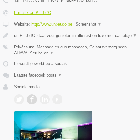
Tel:
03/666.97.00
, Fax:
/
, BTW-nr:
0821690661
E-mail › Un PEU d'O
Website:
http://www.unpeudo.be
|
Screenshot
▼
un PEU d'O staat voor genieten in alle rust en luxe met dat ietsje
▼
Privésauna, Massage en duo massages, Gelaatsverzorgingen
AHAVA, Scrubs en
▼
Er wordt gewerkt op afspraak.
Laatste facebook posts
▼
Sociale media: