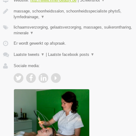
Website:
http://www.inner-beauty.be
|
Screenshot
▼
massage, schoonheidssalon, schoonheidsspecialiste phyto5,
lymfedrainage,
▼
lichaamsverzorging, gelaatsverzorging, massages, suikerontharing,
minerale
▼
Er wordt gewerkt op afspraak.
Laatste tweets
▼
|
Laatste facebook posts
▼
Sociale media: