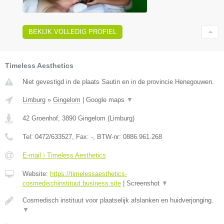
BEKIJK VOLLEDIG PROFIEL
Timeless Aesthetics
Niet gevestigd in de plaats Sautin en in de provincie Henegouwen.
Limburg
»
Gingelom
|
Google maps
▼
42 Groenhof
,
3890
Gingelom
(
Limburg
)
Tel:
0472/633527
, Fax:
-
, BTW-nr:
0886.961.268
E-mail › Timeless Aesthetics
Website:
https://timelessaesthetics-
cosmedischinstituut.business.site
|
Screenshot
▼
Cosmedisch instituut voor plaatselijk afslanken en huidverjonging.
▼