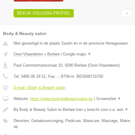
BEKIJK VOLLEDIG PROFIEL
Body & Beauty salon
Niet gevestigd in de plaats Sautin en in de provincie Henegouwen.
Oost-Vlaanderen
»
Berlare
|
Google maps
▼
Paul Cammermansstraat 10
,
9290
Berlare
(
Oost-Vlaanderen
)
Tel:
0485 06 18 51
, Fax:
-
, BTW-nr:
BE0568715750
E-mail › Body & Beauty salon
Website:
https://www.bodyandbeautysalon.be
|
Screenshot
▼
Bij Body & Beauty Salon te Berlare kan u terecht voor o.a. een
▼
Diensten: Gelaatsverzorging, Pedicure, Manicure, Massage, Make-
up