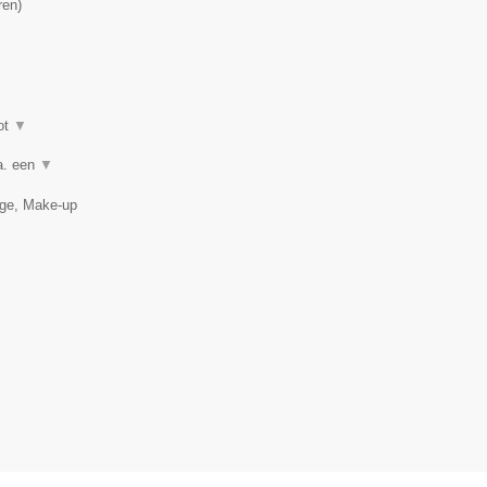
ren
)
ot
▼
a. een
▼
age, Make-up