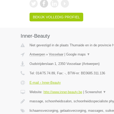
BEKIJK VOLLEDIG PROFIEL
Inner-Beauty
Niet gevestigd in de plaats Thumaide en in de provincie
Antwerpen
»
Vosselaar
|
Google maps
▼
Oudstrijderslaan 1
,
2350
Vosselaar
(
Antwerpen
)
Tel:
014/75.74.89
, Fax:
-
, BTW-nr:
BE0685.311.136
E-mail › Inner-Beauty
Website:
http://www.inner-beauty.be
|
Screenshot
▼
massage, schoonheidssalon, schoonheidsspecialiste phy
lichaamsverzorging, gelaatsverzorging, massages, suiker