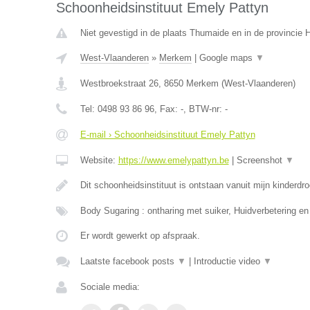
Schoonheidsinstituut Emely Pattyn
Niet gevestigd in de plaats Thumaide en in de provincie
West-Vlaanderen
»
Merkem
|
Google maps
▼
Westbroekstraat 26
,
8650
Merkem
(
West-Vlaanderen
)
Tel:
0498 93 86 96
, Fax:
-
, BTW-nr:
-
E-mail › Schoonheidsinstituut Emely Pattyn
Website:
https://www.emelypattyn.be
|
Screenshot
▼
Dit schoonheidsinstituut is ontstaan vanuit mijn kinderd
Body Sugaring : ontharing met suiker, Huidverbetering en
Er wordt gewerkt op afspraak.
Laatste facebook posts
▼
|
Introductie video
▼
Sociale media: