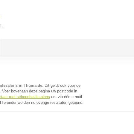
e
T!
idssalons in Thumaide
. Dit geldt ook voor de
). Voer bovenaan deze pagina uw postcode in
ontact met schoonheidssalons
om via één e-mail
Hieronder worden nu overige resultaten getoond.