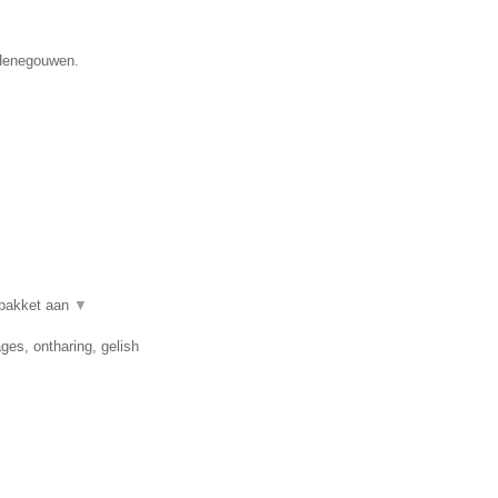
 Henegouwen.
lpakket aan
▼
es, ontharing, gelish