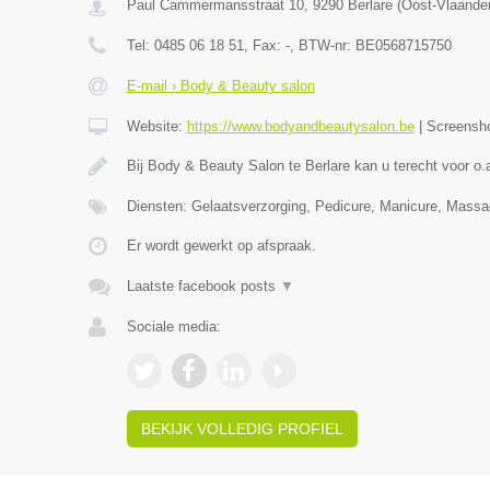
Paul Cammermansstraat 10
,
9290
Berlare
(
Oost-Vlaande
Tel:
0485 06 18 51
, Fax:
-
, BTW-nr:
BE0568715750
E-mail › Body & Beauty salon
Website:
https://www.bodyandbeautysalon.be
|
Screensh
Bij Body & Beauty Salon te Berlare kan u terecht voor o.
Diensten: Gelaatsverzorging, Pedicure, Manicure, Mass
Er wordt gewerkt op afspraak.
Laatste facebook posts
▼
Sociale media:
BEKIJK VOLLEDIG PROFIEL