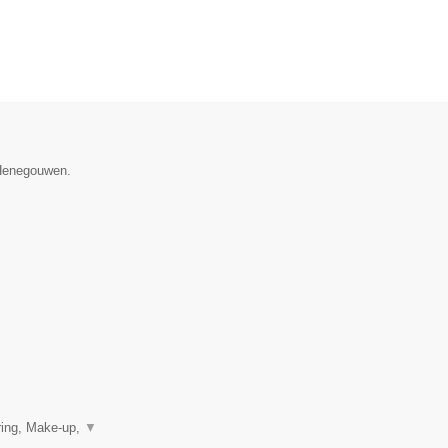
 Henegouwen.
ring, Make-up,
▼