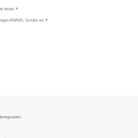
at ietsje
▼
gingen AHAVA, Scrubs en
▼
 Henegouwen.