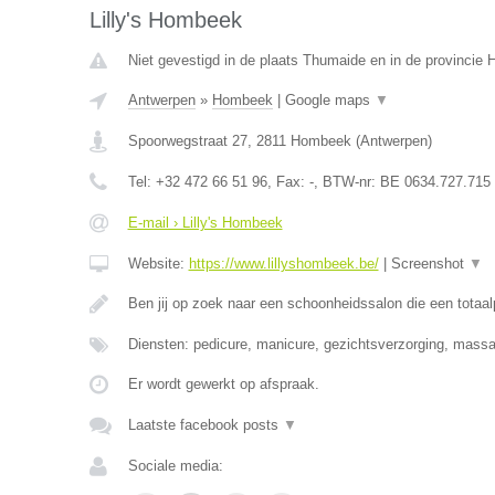
Lilly's Hombeek
Niet gevestigd in de plaats Thumaide en in de provincie
Antwerpen
»
Hombeek
|
Google maps
▼
Spoorwegstraat 27
,
2811
Hombeek
(
Antwerpen
)
Tel:
+32 472 66 51 96
, Fax:
-
, BTW-nr:
BE 0634.727.715
E-mail › Lilly's Hombeek
Website:
https://www.lillyshombeek.be/
|
Screenshot
▼
Ben jij op zoek naar een schoonheidssalon die een totaa
Diensten: pedicure, manicure, gezichtsverzorging, massag
Er wordt gewerkt op afspraak.
Laatste facebook posts
▼
Sociale media: