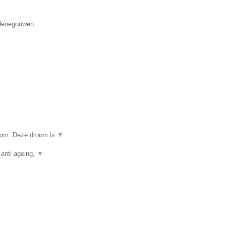
 Henegouwen.
room. Deze droom is
▼
 anti ageing,
▼