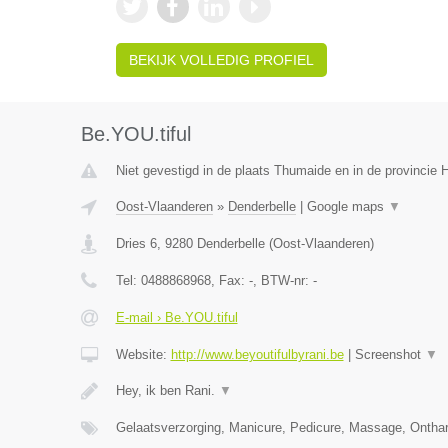
BEKIJK VOLLEDIG PROFIEL
Be.YOU.tiful
Niet gevestigd in de plaats Thumaide en in de provincie
Oost-Vlaanderen
»
Denderbelle
|
Google maps
▼
Dries 6
,
9280
Denderbelle
(
Oost-Vlaanderen
)
Tel:
0488868968
, Fax:
-
, BTW-nr:
-
E-mail › Be.YOU.tiful
Website:
http://www.beyoutifulbyrani.be
|
Screenshot
▼
Hey, ik ben Rani.
▼
Gelaatsverzorging, Manicure, Pedicure, Massage, Ontha