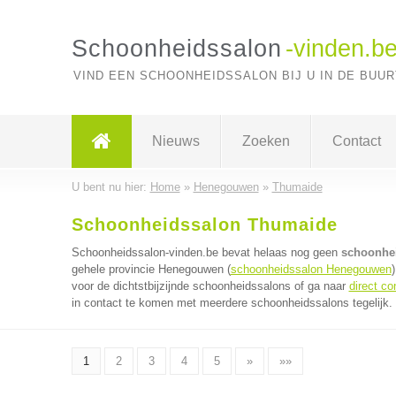
Schoonheidssalon
-vinden.b
VIND EEN SCHOONHEIDSSALON BIJ U IN DE BUUR
Nieuws
Zoeken
Contact
U bent nu hier:
Home
»
Henegouwen
»
Thumaide
Schoonheidssalon Thumaide
Schoonheidssalon-vinden.be bevat helaas nog geen
schoonhe
gehele provincie Henegouwen (
schoonheidssalon Henegouwen
voor de dichtstbijzijnde schoonheidssalons of ga naar
direct c
in contact te komen met meerdere schoonheidssalons tegelijk. 
1
2
3
4
5
»
»»