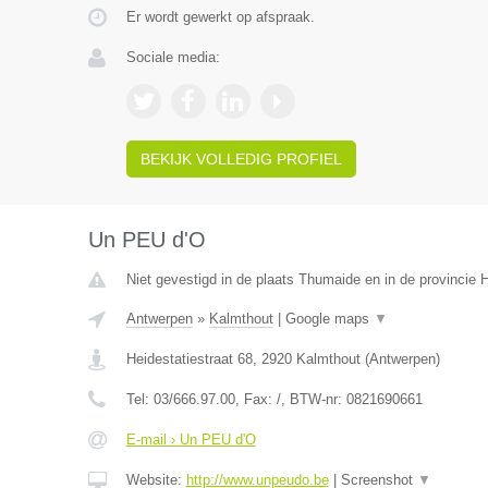
Er wordt gewerkt op afspraak.
Sociale media:
BEKIJK VOLLEDIG PROFIEL
Un PEU d'O
Niet gevestigd in de plaats Thumaide en in de provincie
Antwerpen
»
Kalmthout
|
Google maps
▼
Heidestatiestraat 68
,
2920
Kalmthout
(
Antwerpen
)
Tel:
03/666.97.00
, Fax:
/
, BTW-nr:
0821690661
E-mail › Un PEU d'O
Website:
http://www.unpeudo.be
|
Screenshot
▼