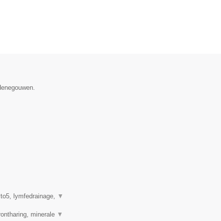
 Henegouwen.
to5, lymfedrainage,
▼
ontharing, minerale
▼