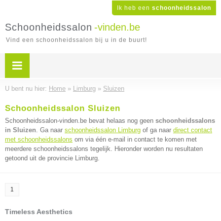
Ik heb een
schoonheidssalon
Schoonheidssalon
-vinden.be
Vind een schoonheidssalon bij u in de buurt!
U bent nu hier:
Home
»
Limburg
»
Sluizen
Schoonheidssalon Sluizen
Schoonheidssalon-vinden.be bevat helaas nog geen
schoonheidssalons
in Sluizen
. Ga naar
schoonheidssalon Limburg
of ga naar
direct contact
met schoonheidssalons
om via één e-mail in contact te komen met
meerdere schoonheidssalons tegelijk. Hieronder worden nu resultaten
getoond uit de provincie Limburg.
1
Timeless Aesthetics