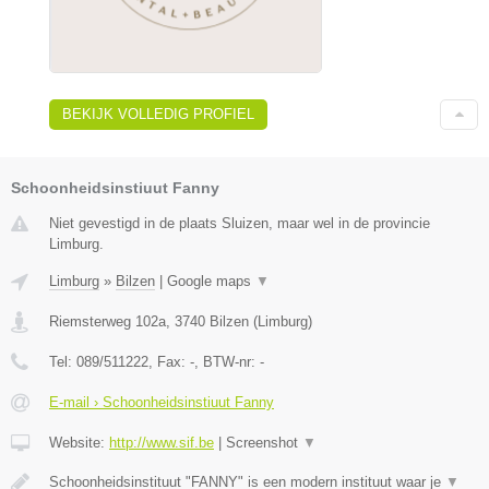
BEKIJK VOLLEDIG PROFIEL
Schoonheidsinstiuut Fanny
Niet gevestigd in de plaats Sluizen, maar wel in de provincie
Limburg.
Limburg
»
Bilzen
|
Google maps
▼
Riemsterweg 102a
,
3740
Bilzen
(
Limburg
)
Tel:
089/511222
, Fax:
-
, BTW-nr:
-
E-mail › Schoonheidsinstiuut Fanny
Website:
http://www.sif.be
|
Screenshot
▼
Schoonheidsinstituut "FANNY" is een modern instituut waar je
▼