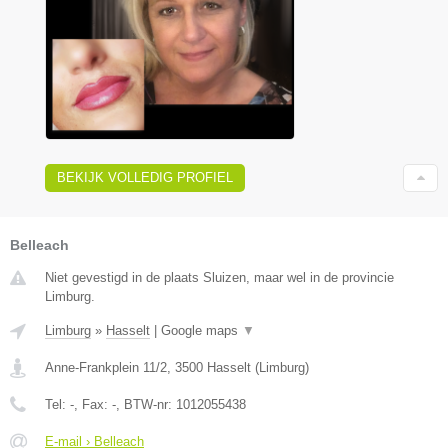
BEKIJK VOLLEDIG PROFIEL
Belleach
Niet gevestigd in de plaats Sluizen, maar wel in de provincie
Limburg.
Limburg
»
Hasselt
|
Google maps
▼
Anne-Frankplein 11/2
,
3500
Hasselt
(
Limburg
)
Tel:
-
, Fax:
-
, BTW-nr:
1012055438
E-mail › Belleach