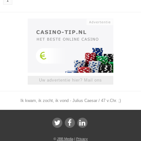
1
Uw advertentie hier? Mail ons
Ik kwam, ik zocht, ik vond - Julius Caesar / 47 v.Chr. ;)
©
JBB Media
|
Privacy