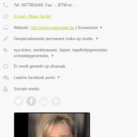
Tel:
0477901649
, Fax:
-
, BTW-nr:
-
E-mail › Make Up Art
Website:
http://www.makeupart.be
|
Screenshot
▼
Gespecialiseerde permanent make-up studio.
▼
eye-liners, wenkbrauwen, lippen, tepelhofpigmentatie,
schedelpigmentatie,
▼
Er wordt gewerkt op afspraak.
Laatste facebook posts
▼
Sociale media: