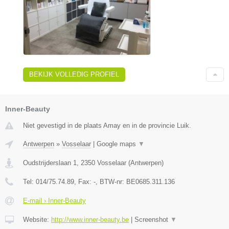
BEKIJK VOLLEDIG PROFIEL
Inner-Beauty
Niet gevestigd in de plaats Amay en in de provincie Luik.
Antwerpen
»
Vosselaar
|
Google maps
▼
Oudstrijderslaan 1
,
2350
Vosselaar
(
Antwerpen
)
Tel:
014/75.74.89
, Fax:
-
, BTW-nr:
BE0685.311.136
E-mail › Inner-Beauty
Website:
http://www.inner-beauty.be
|
Screenshot
▼