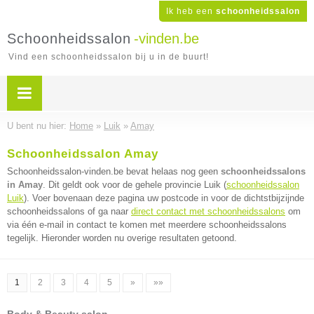
Ik heb een
schoonheidssalon
Schoonheidssalon
-vinden.be
Vind een schoonheidssalon bij u in de buurt!
U bent nu hier:
Home
»
Luik
»
Amay
Schoonheidssalon Amay
Schoonheidssalon-vinden.be bevat helaas nog geen
schoonheidssalons
in Amay
. Dit geldt ook voor de gehele provincie Luik (
schoonheidssalon
Luik
). Voer bovenaan deze pagina uw postcode in voor de dichtstbijzijnde
schoonheidssalons of ga naar
direct contact met schoonheidssalons
om
via één e-mail in contact te komen met meerdere schoonheidssalons
tegelijk. Hieronder worden nu overige resultaten getoond.
1
2
3
4
5
»
»»