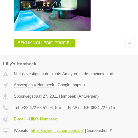
BEKIJK VOLLEDIG PROFIEL
Lilly's Hombeek
Niet gevestigd in de plaats Amay en in de provincie Luik.
Antwerpen
»
Hombeek
|
Google maps
▼
Spoorwegstraat 27
,
2811
Hombeek
(
Antwerpen
)
Tel:
+32 472 66 51 96
, Fax:
-
, BTW-nr:
BE 0634.727.715
E-mail › Lilly's Hombeek
Website:
https://www.lillyshombeek.be/
|
Screenshot
▼