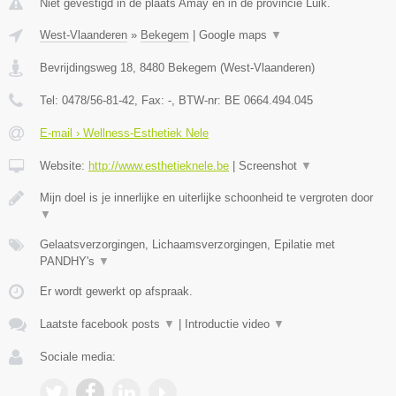
Niet gevestigd in de plaats Amay en in de provincie Luik.
West-Vlaanderen
»
Bekegem
|
Google maps
▼
Bevrijdingsweg 18
,
8480
Bekegem
(
West-Vlaanderen
)
Tel:
0478/56-81-42
, Fax:
-
, BTW-nr:
BE 0664.494.045
E-mail › Wellness-Esthetiek Nele
Website:
http://www.esthetieknele.be
|
Screenshot
▼
Mijn doel is je innerlijke en uiterlijke schoonheid te vergroten door
▼
Gelaatsverzorgingen, Lichaamsverzorgingen, Epilatie met
PANDHY's
▼
Er wordt gewerkt op afspraak.
Laatste facebook posts
▼
|
Introductie video
▼
Sociale media: