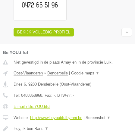
BEKIJK VOLLEDIG PROFIEL
Be.YOU.tiful
Niet gevestigd in de plaats Amay en in de provincie Luik.
Oost-Vlaanderen
»
Denderbelle
|
Google maps
▼
Dries 6
,
9280
Denderbelle
(
Oost-Vlaanderen
)
Tel:
0488868968
, Fax:
-
, BTW-nr:
-
E-mail › Be.YOU.tiful
Website:
http://www.beyoutifulbyrani.be
|
Screenshot
▼
Hey, ik ben Rani.
▼