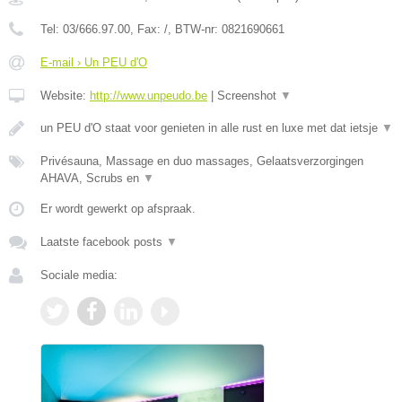
Tel:
03/666.97.00
, Fax:
/
, BTW-nr:
0821690661
E-mail › Un PEU d'O
Website:
http://www.unpeudo.be
|
Screenshot
▼
un PEU d'O staat voor genieten in alle rust en luxe met dat ietsje
▼
Privésauna, Massage en duo massages, Gelaatsverzorgingen
AHAVA, Scrubs en
▼
Er wordt gewerkt op afspraak.
Laatste facebook posts
▼
Sociale media: