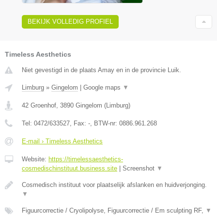
BEKIJK VOLLEDIG PROFIEL
Timeless Aesthetics
Niet gevestigd in de plaats Amay en in de provincie Luik.
Limburg
»
Gingelom
|
Google maps
▼
42 Groenhof
,
3890
Gingelom
(
Limburg
)
Tel:
0472/633527
, Fax:
-
, BTW-nr:
0886.961.268
E-mail › Timeless Aesthetics
Website:
https://timelessaesthetics-
cosmedischinstituut.business.site
|
Screenshot
▼
Cosmedisch instituut voor plaatselijk afslanken en huidverjonging.
▼
Figuurcorrectie / Cryolipolyse, Figuurcorrectie / Em sculpting RF,
▼