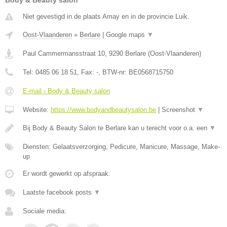
Body & Beauty salon
Niet gevestigd in de plaats Amay en in de provincie Luik.
Oost-Vlaanderen
»
Berlare
|
Google maps
▼
Paul Cammermansstraat 10
,
9290
Berlare
(
Oost-Vlaanderen
)
Tel:
0485 06 18 51
, Fax:
-
, BTW-nr:
BE0568715750
E-mail › Body & Beauty salon
Website:
https://www.bodyandbeautysalon.be
|
Screenshot
▼
Bij Body & Beauty Salon te Berlare kan u terecht voor o.a. een
▼
Diensten: Gelaatsverzorging, Pedicure, Manicure, Massage, Make-
up
Er wordt gewerkt op afspraak.
Laatste facebook posts
▼
Sociale media: