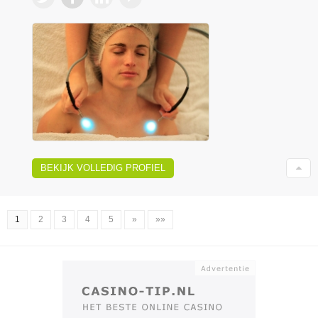
BEKIJK VOLLEDIG PROFIEL
1
2
3
4
5
»
»»