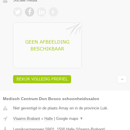
Sociale media:
BEKIJK VOLLEDIG PROFIEL
Medisch Centrum Don Bosco schoonheidssalon
Niet gevestigd in de plaats Amay en in de provincie Luik.
Vlaams-Brabant
»
Halle
|
Google maps
▼
Lenniksesteenweg 59/01
,
1500
Halle
(
Vlaams-Brabant
)