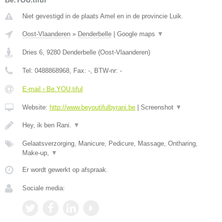
Be.YOU.tiful
Niet gevestigd in de plaats Amel en in de provincie Luik.
Oost-Vlaanderen
»
Denderbelle
|
Google maps
▼
Dries 6
,
9280
Denderbelle
(
Oost-Vlaanderen
)
Tel:
0488868968
, Fax:
-
, BTW-nr:
-
E-mail › Be.YOU.tiful
Website:
http://www.beyoutifulbyrani.be
|
Screenshot
▼
Hey, ik ben Rani.
▼
Gelaatsverzorging, Manicure, Pedicure, Massage, Ontharing,
Make-up,
▼
Er wordt gewerkt op afspraak.
Sociale media: