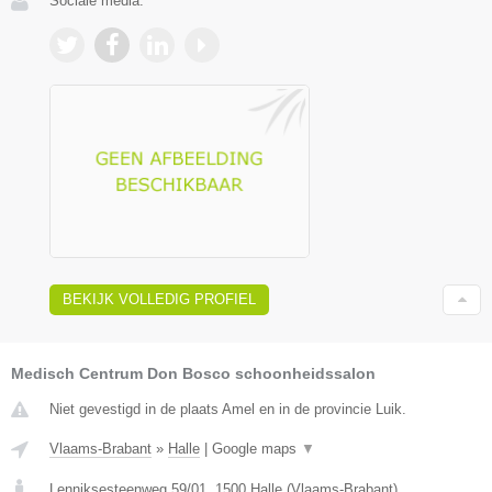
Sociale media:
BEKIJK VOLLEDIG PROFIEL
Medisch Centrum Don Bosco schoonheidssalon
Niet gevestigd in de plaats Amel en in de provincie Luik.
Vlaams-Brabant
»
Halle
|
Google maps
▼
Lenniksesteenweg 59/01
,
1500
Halle
(
Vlaams-Brabant
)