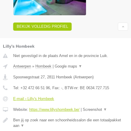
BEKIJK VOLLEDIG PROFIEL
Lilly's Hombeek
Niet gevestigd in de plaats Amel en in de provincie Luik.
Antwerpen
»
Hombeek
|
Google maps
▼
Spoorwegstraat 27
,
2811
Hombeek
(
Antwerpen
)
Tel:
+32 472 66 51 96
, Fax:
-
, BTW-nr:
BE 0634.727.715
E-mail › Lilly's Hombeek
Website:
https://www.lillyshombeek.be/
|
Screenshot
▼
Ben jij op zoek naar een schoonheidssalon die een totaalpakket
aan
▼