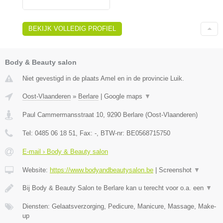
BEKIJK VOLLEDIG PROFIEL
Body & Beauty salon
Niet gevestigd in de plaats Amel en in de provincie Luik.
Oost-Vlaanderen
»
Berlare
|
Google maps
▼
Paul Cammermansstraat 10
,
9290
Berlare
(
Oost-Vlaanderen
)
Tel:
0485 06 18 51
, Fax:
-
, BTW-nr:
BE0568715750
E-mail › Body & Beauty salon
Website:
https://www.bodyandbeautysalon.be
|
Screenshot
▼
Bij Body & Beauty Salon te Berlare kan u terecht voor o.a. een
▼
Diensten: Gelaatsverzorging, Pedicure, Manicure, Massage, Make-
up