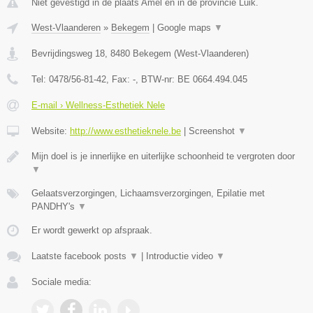
Niet gevestigd in de plaats Amel en in de provincie Luik.
West-Vlaanderen
»
Bekegem
|
Google maps
▼
Bevrijdingsweg 18
,
8480
Bekegem
(
West-Vlaanderen
)
Tel:
0478/56-81-42
, Fax:
-
, BTW-nr:
BE 0664.494.045
E-mail › Wellness-Esthetiek Nele
Website:
http://www.esthetieknele.be
|
Screenshot
▼
Mijn doel is je innerlijke en uiterlijke schoonheid te vergroten door
▼
Gelaatsverzorgingen, Lichaamsverzorgingen, Epilatie met
PANDHY's
▼
Er wordt gewerkt op afspraak.
Laatste facebook posts
▼
|
Introductie video
▼
Sociale media: