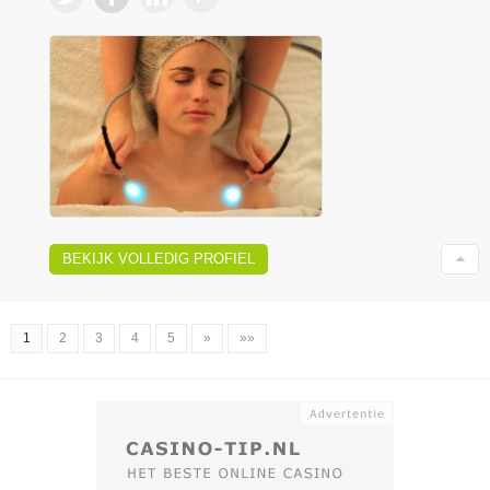
BEKIJK VOLLEDIG PROFIEL
1
2
3
4
5
»
»»