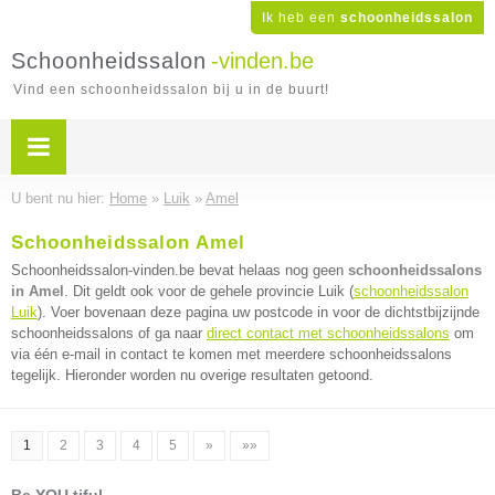
Ik heb een
schoonheidssalon
Schoonheidssalon
-vinden.be
Vind een schoonheidssalon bij u in de buurt!
U bent nu hier:
Home
»
Luik
»
Amel
Schoonheidssalon Amel
Schoonheidssalon-vinden.be bevat helaas nog geen
schoonheidssalons
in Amel
. Dit geldt ook voor de gehele provincie Luik (
schoonheidssalon
Luik
). Voer bovenaan deze pagina uw postcode in voor de dichtstbijzijnde
schoonheidssalons of ga naar
direct contact met schoonheidssalons
om
via één e-mail in contact te komen met meerdere schoonheidssalons
tegelijk. Hieronder worden nu overige resultaten getoond.
1
2
3
4
5
»
»»