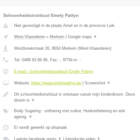
Schoonheidsinstituut Emely Pattyn
Niet gevestigd in de plaats Amel en in de provincie Luik.
West-Vlaanderen
»
Merkem
|
Google maps
▼
Westbroekstraat 26
,
8650
Merkem
(
West-Vlaanderen
)
Tel:
0498 93 86 96
, Fax:
-
, BTW-nr:
-
E-mail › Schoonheidsinstituut Emely Pattyn
Website:
https://www.emelypattyn.be
|
Screenshot
▼
Dit schoonheidsinstituut is ontstaan vanuit mijn kinderdroom. Deze
droom is
▼
Body Sugaring : ontharing met suiker, Huidverbetering en anti
ageing,
▼
Er wordt gewerkt op afspraak.
Laatste facebook posts
▼
|
Introductie video
▼