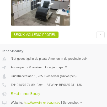
BEKIJK VOLLEDIG PROFIEL
Inner-Beauty
Niet gevestigd in de plaats Amel en in de provincie Luik.
Antwerpen
»
Vosselaar
|
Google maps
▼
Oudstrijderslaan 1
,
2350
Vosselaar
(
Antwerpen
)
Tel:
014/75.74.89
, Fax:
-
, BTW-nr:
BE0685.311.136
E-mail › Inner-Beauty
Website:
http://www.inner-beauty.be
|
Screenshot
▼