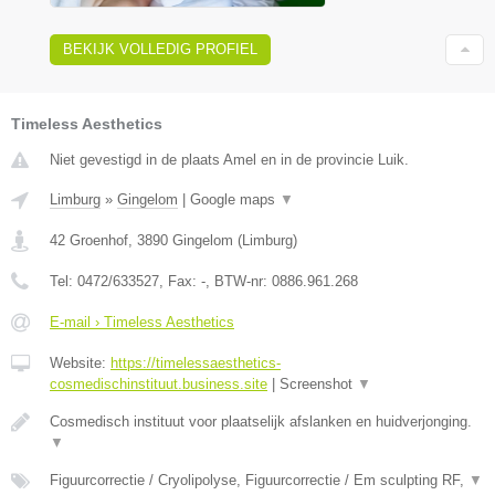
BEKIJK VOLLEDIG PROFIEL
Timeless Aesthetics
Niet gevestigd in de plaats Amel en in de provincie Luik.
Limburg
»
Gingelom
|
Google maps
▼
42 Groenhof
,
3890
Gingelom
(
Limburg
)
Tel:
0472/633527
, Fax:
-
, BTW-nr:
0886.961.268
E-mail › Timeless Aesthetics
Website:
https://timelessaesthetics-
cosmedischinstituut.business.site
|
Screenshot
▼
Cosmedisch instituut voor plaatselijk afslanken en huidverjonging.
▼
Figuurcorrectie / Cryolipolyse, Figuurcorrectie / Em sculpting RF,
▼