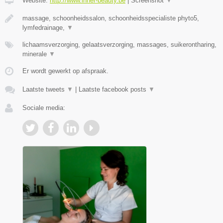
Website:
http://www.inner-beauty.be
|
Screenshot
▼
massage, schoonheidssalon, schoonheidsspecialiste phyto5,
lymfedrainage,
▼
lichaamsverzorging, gelaatsverzorging, massages, suikerontharing,
minerale
▼
Er wordt gewerkt op afspraak.
Laatste tweets
▼
|
Laatste facebook posts
▼
Sociale media: