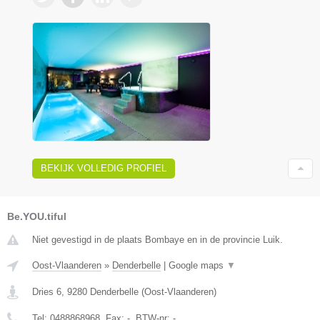
BEKIJK VOLLEDIG PROFIEL
Be.YOU.tiful
Niet gevestigd in de plaats Bombaye en in de provincie Luik.
Oost-Vlaanderen
»
Denderbelle
|
Google maps
▼
Dries 6
,
9280
Denderbelle
(
Oost-Vlaanderen
)
Tel:
0488868968
, Fax:
-
, BTW-nr:
-