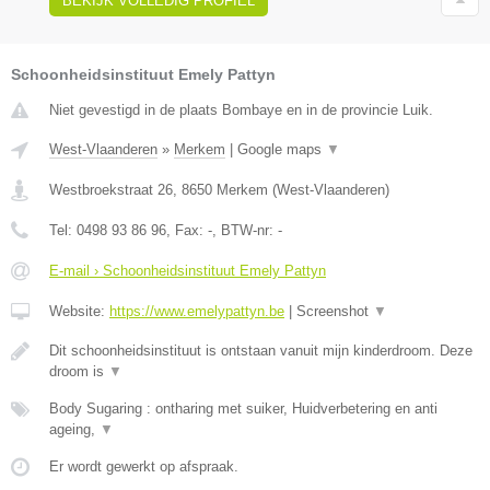
BEKIJK VOLLEDIG PROFIEL
Schoonheidsinstituut Emely Pattyn
Niet gevestigd in de plaats Bombaye en in de provincie Luik.
West-Vlaanderen
»
Merkem
|
Google maps
▼
Westbroekstraat 26
,
8650
Merkem
(
West-Vlaanderen
)
Tel:
0498 93 86 96
, Fax:
-
, BTW-nr:
-
E-mail › Schoonheidsinstituut Emely Pattyn
Website:
https://www.emelypattyn.be
|
Screenshot
▼
Dit schoonheidsinstituut is ontstaan vanuit mijn kinderdroom. Deze
droom is
▼
Body Sugaring : ontharing met suiker, Huidverbetering en anti
ageing,
▼
Er wordt gewerkt op afspraak.