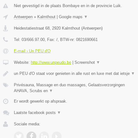
Niet gevestigd in de plaats Bombaye en in de provincie Luik.
Antwerpen
»
Kalmthout
|
Google maps
▼
Heidestatiestraat 68
,
2920
Kalmthout
(
Antwerpen
)
Tel:
03/666.97.00
, Fax:
/
, BTW-nr:
0821690661
E-mail › Un PEU d'O
Website:
http://www.unpeudo.be
|
Screenshot
▼
un PEU d'O staat voor genieten in alle rust en luxe met dat ietsje
▼
Privésauna, Massage en duo massages, Gelaatsverzorgingen
AHAVA, Scrubs en
▼
Er wordt gewerkt op afspraak.
Laatste facebook posts
▼
Sociale media: