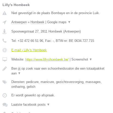
Lilly's Hombeek
Niet gevestigd in de plaats Bombaye en in de provincie Luik.
Antwerpen
»
Hombeek
|
Google maps
▼
Spoorwegstraat 27
,
2811
Hombeek
(
Antwerpen
)
Tel:
+32 472 66 51 96
, Fax:
-
, BTW-nr:
BE 0634.727.715
E-mail › Lilly's Hombeek
Website:
https://www.lillyshombeek.be/
|
Screenshot
▼
Ben jij op zoek naar een schoonheidssalon die een totaalpakket
aan
▼
Diensten: pedicure, manicure, gezichtsverzorging, massages,
ontharing, gelish
Er wordt gewerkt op afspraak.
Laatste facebook posts
▼