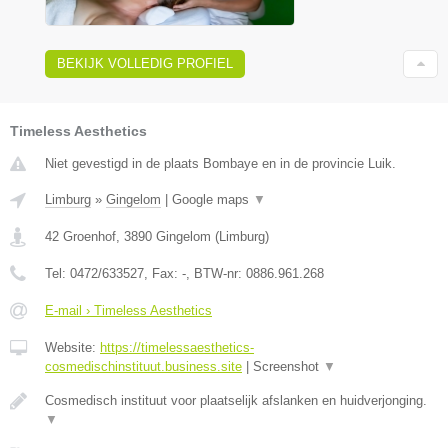
BEKIJK VOLLEDIG PROFIEL
Timeless Aesthetics
Niet gevestigd in de plaats Bombaye en in de provincie Luik.
Limburg
»
Gingelom
|
Google maps
▼
42 Groenhof
,
3890
Gingelom
(
Limburg
)
Tel:
0472/633527
, Fax:
-
, BTW-nr:
0886.961.268
E-mail › Timeless Aesthetics
Website:
https://timelessaesthetics-
cosmedischinstituut.business.site
|
Screenshot
▼
Cosmedisch instituut voor plaatselijk afslanken en huidverjonging.
▼