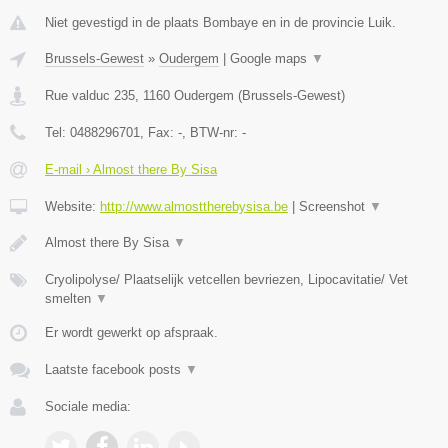
Niet gevestigd in de plaats Bombaye en in de provincie Luik.
Brussels-Gewest
»
Oudergem
|
Google maps
▼
Rue valduc 235
,
1160
Oudergem
(
Brussels-Gewest
)
Tel:
0488296701
, Fax:
-
, BTW-nr:
-
E-mail › Almost there By Sisa
Website:
http://www.almosttherebysisa.be
|
Screenshot
▼
Almost there By Sisa
▼
Cryolipolyse/ Plaatselijk vetcellen bevriezen, Lipocavitatie/ Vet
smelten
▼
Er wordt gewerkt op afspraak.
Laatste facebook posts
▼
Sociale media: