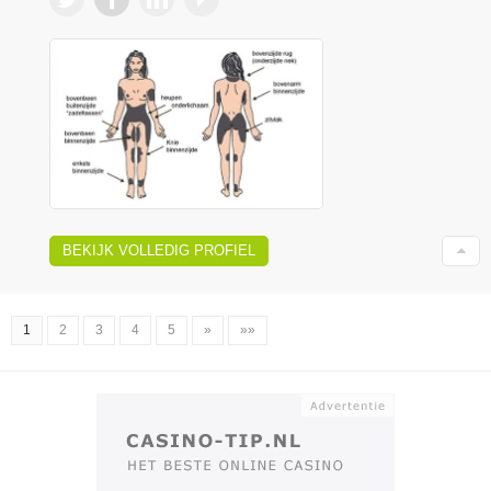
BEKIJK VOLLEDIG PROFIEL
1
2
3
4
5
»
»»