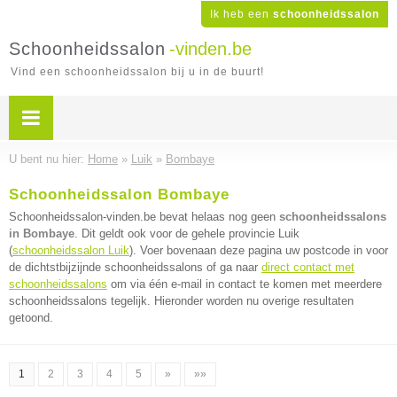
Ik heb een
schoonheidssalon
Schoonheidssalon
-vinden.be
Vind een schoonheidssalon bij u in de buurt!
U bent nu hier:
Home
»
Luik
»
Bombaye
Schoonheidssalon Bombaye
Schoonheidssalon-vinden.be bevat helaas nog geen
schoonheidssalons
in Bombaye
. Dit geldt ook voor de gehele provincie Luik
(
schoonheidssalon Luik
). Voer bovenaan deze pagina uw postcode in voor
de dichtstbijzijnde schoonheidssalons of ga naar
direct contact met
schoonheidssalons
om via één e-mail in contact te komen met meerdere
schoonheidssalons tegelijk. Hieronder worden nu overige resultaten
getoond.
1
2
3
4
5
»
»»