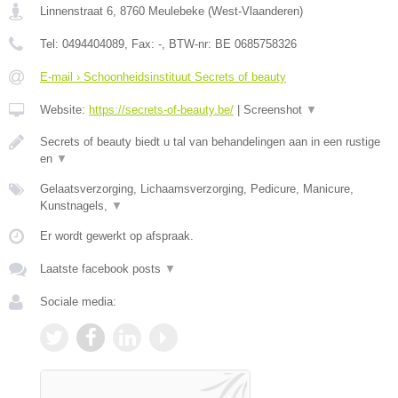
Linnenstraat 6
,
8760
Meulebeke
(
West-Vlaanderen
)
Tel:
0494404089
, Fax:
-
, BTW-nr:
BE 0685758326
E-mail › Schoonheidsinstituut Secrets of beauty
Website:
https://secrets-of-beauty.be/
|
Screenshot
▼
Secrets of beauty biedt u tal van behandelingen aan in een rustige
en
▼
Gelaatsverzorging, Lichaamsverzorging, Pedicure, Manicure,
Kunstnagels,
▼
Er wordt gewerkt op afspraak.
Laatste facebook posts
▼
Sociale media: