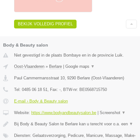
BEKIJK VOLLEDIG PROFIEL
Body & Beauty salon
Niet gevestigd in de plaats Bombaye en in de provincie Luik.
Oost-Vlaanderen
»
Berlare
|
Google maps
▼
Paul Cammermansstraat 10
,
9290
Berlare
(
Oost-Vlaanderen
)
Tel:
0485 06 18 51
, Fax:
-
, BTW-nr:
BE0568715750
E-mail › Body & Beauty salon
Website:
https://www.bodyandbeautysalon.be
|
Screenshot
▼
Bij Body & Beauty Salon te Berlare kan u terecht voor o.a. een
▼
Diensten: Gelaatsverzorging, Pedicure, Manicure, Massage, Make-