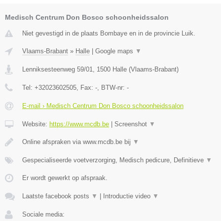
Medisch Centrum Don Bosco schoonheidssalon
Niet gevestigd in de plaats Bombaye en in de provincie Luik.
Vlaams-Brabant
»
Halle
|
Google maps
▼
Lenniksesteenweg 59/01
,
1500
Halle
(
Vlaams-Brabant
)
Tel:
+32023602505
, Fax:
-
, BTW-nr:
-
E-mail › Medisch Centrum Don Bosco schoonheidssalon
Website:
https://www.mcdb.be
|
Screenshot
▼
Online afspraken via www.mcdb.be bij
▼
Gespecialiseerde voetverzorging, Medisch pedicure, Definitieve
▼
Er wordt gewerkt op afspraak.
Laatste facebook posts
▼
|
Introductie video
▼
Sociale media: