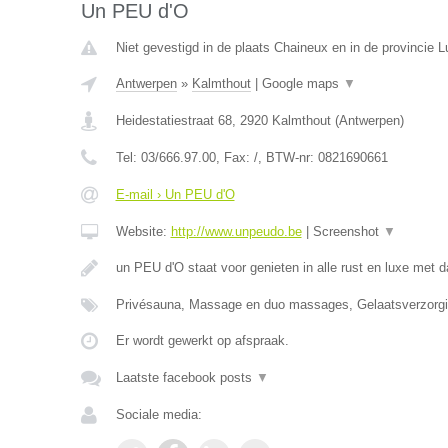
Un PEU d'O
Niet gevestigd in de plaats Chaineux en in de provincie L
Antwerpen
»
Kalmthout
|
Google maps
▼
Heidestatiestraat 68
,
2920
Kalmthout
(
Antwerpen
)
Tel:
03/666.97.00
, Fax:
/
, BTW-nr:
0821690661
E-mail › Un PEU d'O
Website:
http://www.unpeudo.be
|
Screenshot
▼
un PEU d'O staat voor genieten in alle rust en luxe met d
Privésauna, Massage en duo massages, Gelaatsverzor
Er wordt gewerkt op afspraak.
Laatste facebook posts
▼
Sociale media: