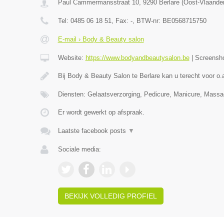
Paul Cammermansstraat 10
,
9290
Berlare
(
Oost-Vlaande
Tel:
0485 06 18 51
, Fax:
-
, BTW-nr:
BE0568715750
E-mail › Body & Beauty salon
Website:
https://www.bodyandbeautysalon.be
|
Screensh
Bij Body & Beauty Salon te Berlare kan u terecht voor o.
Diensten: Gelaatsverzorging, Pedicure, Manicure, Mass
Er wordt gewerkt op afspraak.
Laatste facebook posts
▼
Sociale media:
BEKIJK VOLLEDIG PROFIEL