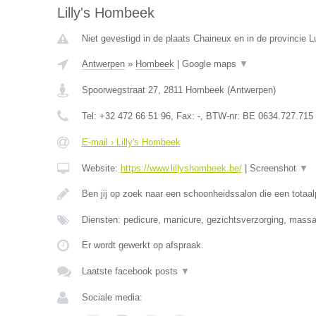
Lilly's Hombeek
Niet gevestigd in de plaats Chaineux en in de provincie L
Antwerpen
»
Hombeek
|
Google maps
▼
Spoorwegstraat 27
,
2811
Hombeek
(
Antwerpen
)
Tel:
+32 472 66 51 96
, Fax:
-
, BTW-nr:
BE 0634.727.715
E-mail › Lilly's Hombeek
Website:
https://www.lillyshombeek.be/
|
Screenshot
▼
Ben jij op zoek naar een schoonheidssalon die een totaa
Diensten: pedicure, manicure, gezichtsverzorging, massag
Er wordt gewerkt op afspraak.
Laatste facebook posts
▼
Sociale media: