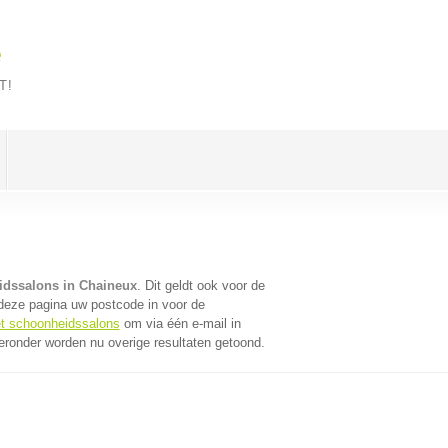
e
T!
dssalons in Chaineux
. Dit geldt ook voor de
deze pagina uw postcode in voor de
et schoonheidssalons
om via één e-mail in
ronder worden nu overige resultaten getoond.