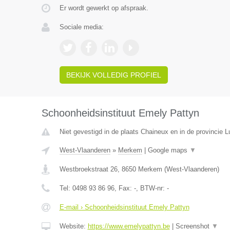
Er wordt gewerkt op afspraak.
Sociale media:
BEKIJK VOLLEDIG PROFIEL
Schoonheidsinstituut Emely Pattyn
Niet gevestigd in de plaats Chaineux en in de provincie L
West-Vlaanderen
»
Merkem
|
Google maps
▼
Westbroekstraat 26
,
8650
Merkem
(
West-Vlaanderen
)
Tel:
0498 93 86 96
, Fax:
-
, BTW-nr:
-
E-mail › Schoonheidsinstituut Emely Pattyn
Website:
https://www.emelypattyn.be
|
Screenshot
▼