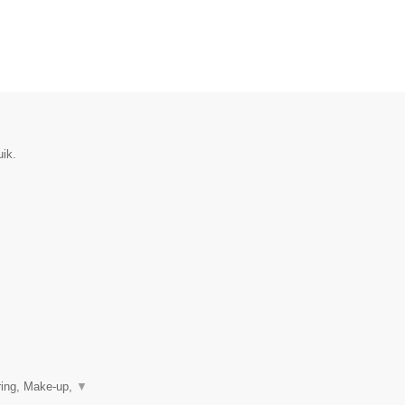
uik.
ring, Make-up,
▼