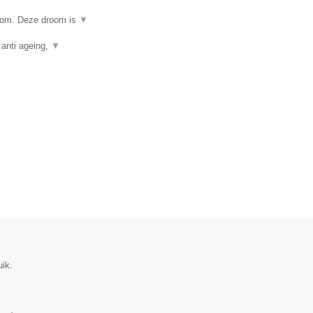
room. Deze droom is
▼
 anti ageing,
▼
uik.