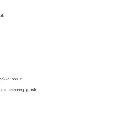
uik.
lpakket aan
▼
es, ontharing, gelish