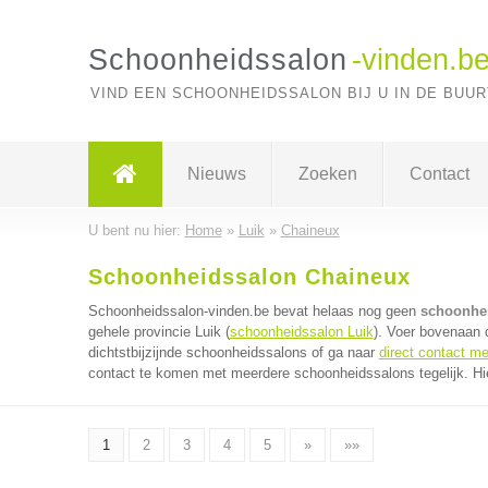
Schoonheidssalon
-vinden.b
VIND EEN SCHOONHEIDSSALON BIJ U IN DE BUUR
Nieuws
Zoeken
Contact
U bent nu hier:
Home
»
Luik
»
Chaineux
Schoonheidssalon Chaineux
Schoonheidssalon-vinden.be bevat helaas nog geen
schoonhei
gehele provincie Luik (
schoonheidssalon Luik
). Voer bovenaan 
dichtstbijzijnde schoonheidssalons of ga naar
direct contact m
contact te komen met meerdere schoonheidssalons tegelijk. Hie
1
2
3
4
5
»
»»