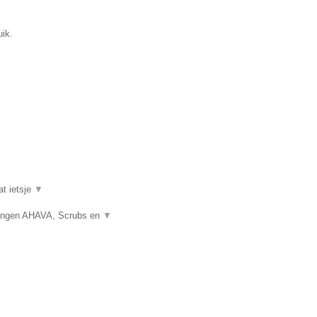
uik.
at ietsje
▼
gingen AHAVA, Scrubs en
▼