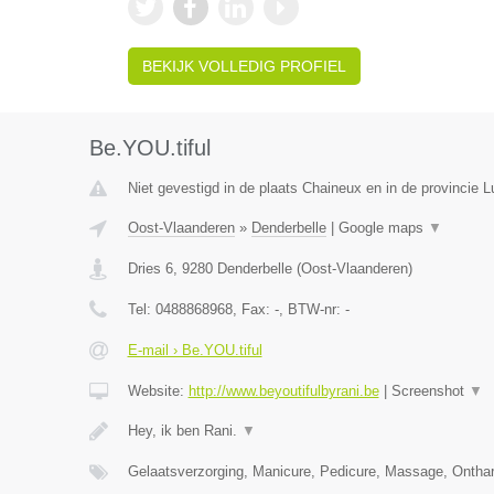
BEKIJK VOLLEDIG PROFIEL
Be.YOU.tiful
Niet gevestigd in de plaats Chaineux en in de provincie L
Oost-Vlaanderen
»
Denderbelle
|
Google maps
▼
Dries 6
,
9280
Denderbelle
(
Oost-Vlaanderen
)
Tel:
0488868968
, Fax:
-
, BTW-nr:
-
E-mail › Be.YOU.tiful
Website:
http://www.beyoutifulbyrani.be
|
Screenshot
▼
Hey, ik ben Rani.
▼
Gelaatsverzorging, Manicure, Pedicure, Massage, Ontha