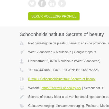
BEKIJK VOLLEDIG PROFIEL
Schoonheidsinstituut Secrets of beauty
Niet gevestigd in de plaats Chaineux en in de provincie L
West-Vlaanderen
»
Meulebeke
|
Google maps
▼
Linnenstraat 6
,
8760
Meulebeke
(
West-Vlaanderen
)
Tel:
0494404089
, Fax:
-
, BTW-nr:
BE 0685758326
E-mail › Schoonheidsinstituut Secrets of beauty
Website:
https://secrets-of-beauty.be/
|
Screenshot
▼
Secrets of beauty biedt u tal van behandelingen aan in e
Gelaatsverzorging, Lichaamsverzorging, Pedicure, Manic