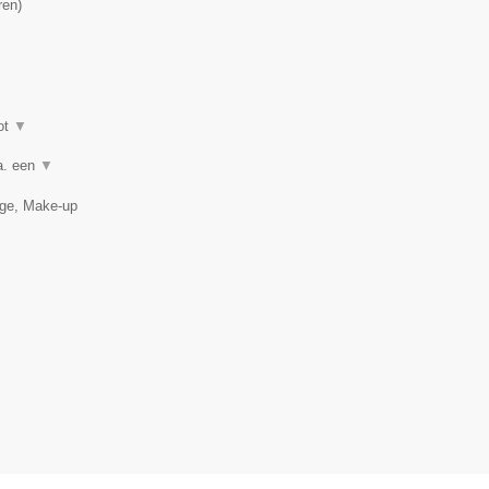
ren
)
ot
▼
a. een
▼
age, Make-up