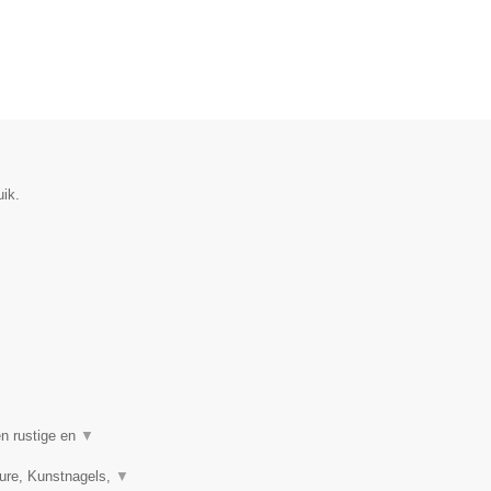
uik.
en rustige en
▼
ure, Kunstnagels,
▼