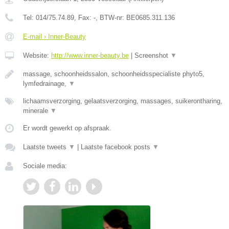
Tel:
014/75.74.89
, Fax:
-
, BTW-nr:
BE0685.311.136
E-mail › Inner-Beauty
Website:
http://www.inner-beauty.be
|
Screenshot
▼
massage, schoonheidssalon, schoonheidsspecialiste phyto5,
lymfedrainage,
▼
lichaamsverzorging, gelaatsverzorging, massages, suikerontharing,
minerale
▼
Er wordt gewerkt op afspraak.
Laatste tweets
▼
|
Laatste facebook posts
▼
Sociale media: