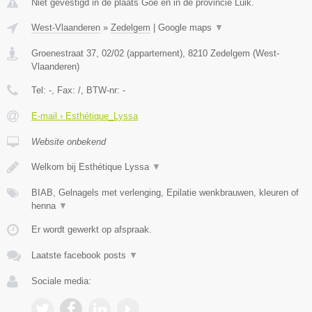
Niet gevestigd in de plaats Goe en in de provincie Luik.
West-Vlaanderen
»
Zedelgem
|
Google maps
▼
Groenestraat 37, 02/02 (appartement)
,
8210
Zedelgem
(
West-
Vlaanderen
)
Tel:
-
, Fax:
/
, BTW-nr:
-
E-mail › Esthétique_Lyssa
Website onbekend
Welkom bij Esthétique Lyssa
▼
BIAB, Gelnagels met verlenging, Epilatie wenkbrauwen, kleuren of
henna
▼
Er wordt gewerkt op afspraak.
Laatste facebook posts
▼
Sociale media: