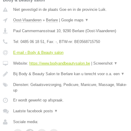
Body & Beauty salon
Niet gevestigd in de plaats Goe en in de provincie Luik.
Oost-Vlaanderen
»
Berlare
|
Google maps
▼
Paul Cammermansstraat 10
,
9290
Berlare
(
Oost-Vlaanderen
)
Tel:
0485 06 18 51
, Fax:
-
, BTW-nr:
BE0568715750
E-mail › Body & Beauty salon
Website:
https://www.bodyandbeautysalon.be
|
Screenshot
▼
Bij Body & Beauty Salon te Berlare kan u terecht voor o.a. een
▼
Diensten: Gelaatsverzorging, Pedicure, Manicure, Massage, Make-
up
Er wordt gewerkt op afspraak.
Laatste facebook posts
▼
Sociale media: