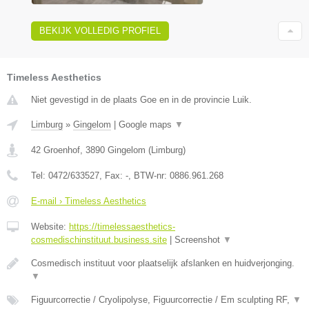
BEKIJK VOLLEDIG PROFIEL
Timeless Aesthetics
Niet gevestigd in de plaats Goe en in de provincie Luik.
Limburg
»
Gingelom
|
Google maps
▼
42 Groenhof
,
3890
Gingelom
(
Limburg
)
Tel:
0472/633527
, Fax:
-
, BTW-nr:
0886.961.268
E-mail › Timeless Aesthetics
Website:
https://timelessaesthetics-
cosmedischinstituut.business.site
|
Screenshot
▼
Cosmedisch instituut voor plaatselijk afslanken en huidverjonging.
▼
Figuurcorrectie / Cryolipolyse, Figuurcorrectie / Em sculpting RF,
▼