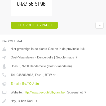
BEKIJK VOLLEDIG PROFIEL
Be.YOU.tiful
Niet gevestigd in de plaats Goe en in de provincie Luik.
Oost-Vlaanderen
»
Denderbelle
|
Google maps
▼
Dries 6
,
9280
Denderbelle
(
Oost-Vlaanderen
)
Tel:
0488868968
, Fax:
-
, BTW-nr:
-
E-mail › Be.YOU.tiful
Website:
http://www.beyoutifulbyrani.be
|
Screenshot
▼
Hey, ik ben Rani.
▼