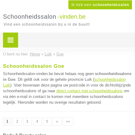
Ik heb een
schoonheidssalon
Schoonheidssalon
-vinden.be
Vind een schoonheidssalon bij u in de buurt!
U bent nu hier:
Home
»
Luik
»
Goe
Schoonheidssalon Goe
Schoonheidssalon-vinden.be bevat helaas nog geen
schoonheidssalons
in Goe
. Dit geldt ook voor de gehele provincie Luik (
schoonheidssalon
Luik
). Voer bovenaan deze pagina uw postcode in voor de dichtstbijzijnde
schoonheidssalons of ga naar
direct contact met schoonheidssalons
om
via één e-mail in contact te komen met meerdere schoonheidssalons
tegelijk. Hieronder worden nu overige resultaten getoond.
1
2
3
4
5
»
»»