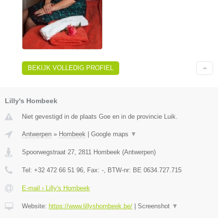
BEKIJK VOLLEDIG PROFIEL
Lilly's Hombeek
Niet gevestigd in de plaats Goe en in de provincie Luik.
Antwerpen
»
Hombeek
|
Google maps
▼
Spoorwegstraat 27
,
2811
Hombeek
(
Antwerpen
)
Tel:
+32 472 66 51 96
, Fax:
-
, BTW-nr:
BE 0634.727.715
E-mail › Lilly's Hombeek
Website:
https://www.lillyshombeek.be/
|
Screenshot
▼