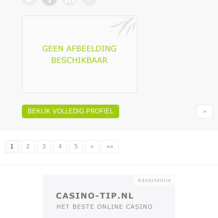
BEKIJK VOLLEDIG PROFIEL
1
2
3
4
5
»
»»