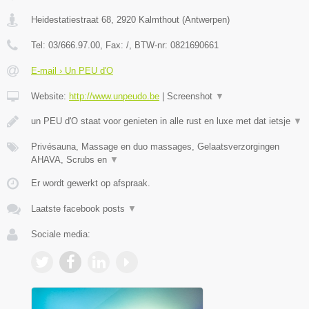
Heidestatiestraat 68
,
2920
Kalmthout
(
Antwerpen
)
Tel:
03/666.97.00
, Fax:
/
, BTW-nr:
0821690661
E-mail › Un PEU d'O
Website:
http://www.unpeudo.be
|
Screenshot
▼
un PEU d'O staat voor genieten in alle rust en luxe met dat ietsje
▼
Privésauna, Massage en duo massages, Gelaatsverzorgingen
AHAVA, Scrubs en
▼
Er wordt gewerkt op afspraak.
Laatste facebook posts
▼
Sociale media: