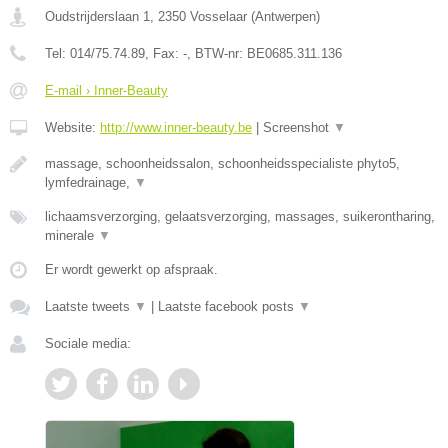
Oudstrijderslaan 1
,
2350
Vosselaar
(
Antwerpen
)
Tel:
014/75.74.89
, Fax:
-
, BTW-nr:
BE0685.311.136
E-mail › Inner-Beauty
Website:
http://www.inner-beauty.be
|
Screenshot
▼
massage, schoonheidssalon, schoonheidsspecialiste phyto5,
lymfedrainage,
▼
lichaamsverzorging, gelaatsverzorging, massages, suikerontharing,
minerale
▼
Er wordt gewerkt op afspraak.
Laatste tweets
▼
|
Laatste facebook posts
▼
Sociale media: