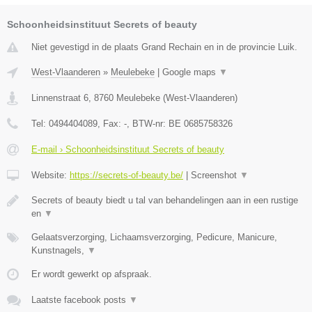
Schoonheidsinstituut Secrets of beauty
Niet gevestigd in de plaats Grand Rechain en in de provincie Luik.
West-Vlaanderen
»
Meulebeke
|
Google maps
▼
Linnenstraat 6
,
8760
Meulebeke
(
West-Vlaanderen
)
Tel:
0494404089
, Fax:
-
, BTW-nr:
BE 0685758326
E-mail › Schoonheidsinstituut Secrets of beauty
Website:
https://secrets-of-beauty.be/
|
Screenshot
▼
Secrets of beauty biedt u tal van behandelingen aan in een rustige
en
▼
Gelaatsverzorging, Lichaamsverzorging, Pedicure, Manicure,
Kunstnagels,
▼
Er wordt gewerkt op afspraak.
Laatste facebook posts
▼