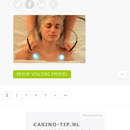
BEKIJK VOLLEDIG PROFIEL
1
2
3
4
5
»
»»