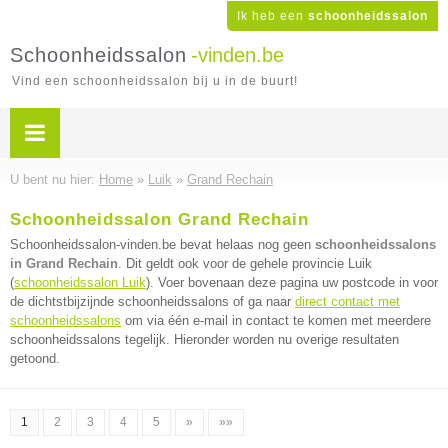
Ik heb een
schoonheidssalon
Schoonheidssalon
-vinden.be
Vind een schoonheidssalon bij u in de buurt!
U bent nu hier:
Home
»
Luik
»
Grand Rechain
Schoonheidssalon Grand Rechain
Schoonheidssalon-vinden.be bevat helaas nog geen
schoonheidssalons
in Grand Rechain
. Dit geldt ook voor de gehele provincie Luik
(
schoonheidssalon Luik
). Voer bovenaan deze pagina uw postcode in voor
de dichtstbijzijnde schoonheidssalons of ga naar
direct contact met
schoonheidssalons
om via één e-mail in contact te komen met meerdere
schoonheidssalons tegelijk. Hieronder worden nu overige resultaten
getoond.
1
2
3
4
5
»
»»