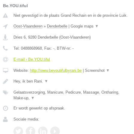
Be.YOU.tiful
Niet gevestigd in de plaats Grand Rechain en in de provincie Luik.
Oost-Vlaanderen
»
Denderbelle
|
Google maps
▼
Dries 6
,
9280
Denderbelle
(
Oost-Vlaanderen
)
Tel:
0488868968
, Fax:
-
, BTW-nr:
-
E-mail › Be.YOU.tiful
Website:
http://www.beyoutifulbyrani.be
|
Screenshot
▼
Hey, ik ben Rani.
▼
Gelaatsverzorging, Manicure, Pedicure, Massage, Ontharing,
Make-up,
▼
Er wordt gewerkt op afspraak.
Sociale media: