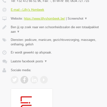
Tel:
+32 472 66 51 96
, Fax:
-
, BTW-nr:
BE 0634.727.715
E-mail › Lilly's Hombeek
Website:
https://www.lillyshombeek.be/
|
Screenshot
▼
Ben jij op zoek naar een schoonheidssalon die een totaalpakket
aan
▼
Diensten: pedicure, manicure, gezichtsverzorging, massages,
ontharing, gelish
Er wordt gewerkt op afspraak.
Laatste facebook posts
▼
Sociale media: