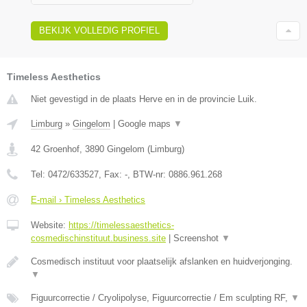
BEKIJK VOLLEDIG PROFIEL
Timeless Aesthetics
Niet gevestigd in de plaats Herve en in de provincie Luik.
Limburg
»
Gingelom
|
Google maps
▼
42 Groenhof
,
3890
Gingelom
(
Limburg
)
Tel:
0472/633527
, Fax:
-
, BTW-nr:
0886.961.268
E-mail › Timeless Aesthetics
Website:
https://timelessaesthetics-
cosmedischinstituut.business.site
|
Screenshot
▼
Cosmedisch instituut voor plaatselijk afslanken en huidverjonging.
▼
Figuurcorrectie / Cryolipolyse, Figuurcorrectie / Em sculpting RF,
▼