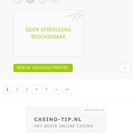
BEKIJK VOLLEDIG PROFIEL
1
2
3
4
5
»
»»