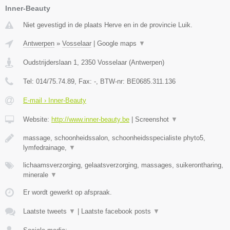
Inner-Beauty
Niet gevestigd in de plaats Herve en in de provincie Luik.
Antwerpen
»
Vosselaar
|
Google maps
▼
Oudstrijderslaan 1
,
2350
Vosselaar
(
Antwerpen
)
Tel:
014/75.74.89
, Fax:
-
, BTW-nr:
BE0685.311.136
E-mail › Inner-Beauty
Website:
http://www.inner-beauty.be
|
Screenshot
▼
massage, schoonheidssalon, schoonheidsspecialiste phyto5,
lymfedrainage,
▼
lichaamsverzorging, gelaatsverzorging, massages, suikerontharing,
minerale
▼
Er wordt gewerkt op afspraak.
Laatste tweets
▼
|
Laatste facebook posts
▼