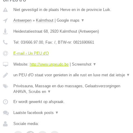
Un PEU d'O
Niet gevestigd in de plaats Herve en in de provincie Luik.
Antwerpen
»
Kalmthout
|
Google maps
▼
Heidestatiestraat 68
,
2920
Kalmthout
(
Antwerpen
)
Tel:
03/666.97.00
, Fax:
/
, BTW-nr:
0821690661
E-mail › Un PEU d'O
Website:
http://www.unpeudo.be
|
Screenshot
▼
un PEU d'O staat voor genieten in alle rust en luxe met dat ietsje
▼
Privésauna, Massage en duo massages, Gelaatsverzorgingen
AHAVA, Scrubs en
▼
Er wordt gewerkt op afspraak.
Laatste facebook posts
▼
Sociale media: