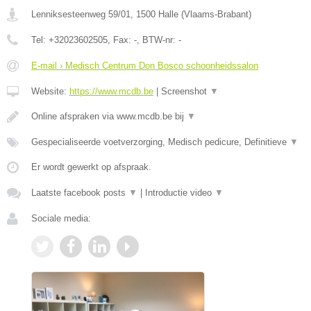
Lenniksesteenweg 59/01
,
1500
Halle
(
Vlaams-Brabant
)
Tel:
+32023602505
, Fax:
-
, BTW-nr:
-
E-mail › Medisch Centrum Don Bosco schoonheidssalon
Website:
https://www.mcdb.be
|
Screenshot
▼
Online afspraken via www.mcdb.be bij
▼
Gespecialiseerde voetverzorging, Medisch pedicure, Definitieve
▼
Er wordt gewerkt op afspraak.
Laatste facebook posts
▼
|
Introductie video
▼
Sociale media: