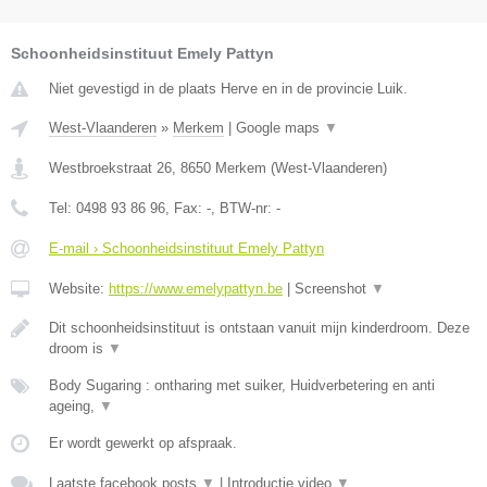
Schoonheidsinstituut Emely Pattyn
Niet gevestigd in de plaats Herve en in de provincie Luik.
West-Vlaanderen
»
Merkem
|
Google maps
▼
Westbroekstraat 26
,
8650
Merkem
(
West-Vlaanderen
)
Tel:
0498 93 86 96
, Fax:
-
, BTW-nr:
-
E-mail › Schoonheidsinstituut Emely Pattyn
Website:
https://www.emelypattyn.be
|
Screenshot
▼
Dit schoonheidsinstituut is ontstaan vanuit mijn kinderdroom. Deze
droom is
▼
Body Sugaring : ontharing met suiker, Huidverbetering en anti
ageing,
▼
Er wordt gewerkt op afspraak.
Laatste facebook posts
▼
|
Introductie video
▼