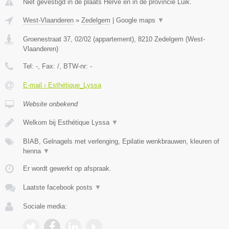
Niet gevestigd in de plaats Herve en in de provincie Luik.
West-Vlaanderen
»
Zedelgem
|
Google maps
▼
Groenestraat 37, 02/02 (appartement)
,
8210
Zedelgem
(
West-
Vlaanderen
)
Tel:
-
, Fax:
/
, BTW-nr:
-
E-mail › Esthétique_Lyssa
Website onbekend
Welkom bij Esthétique Lyssa
▼
BIAB, Gelnagels met verlenging, Epilatie wenkbrauwen, kleuren of
henna
▼
Er wordt gewerkt op afspraak.
Laatste facebook posts
▼
Sociale media: