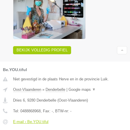
BEKIJK VOLLEDIG PROFIEL
Be.YOU.tiful
Niet gevestigd in de plaats Herve en in de provincie Luik.
Oost-Vlaanderen
»
Denderbelle
|
Google maps
▼
Dries 6
,
9280
Denderbelle
(
Oost-Vlaanderen
)
Tel:
0488868968
, Fax:
-
, BTW-nr:
-
E-mail › Be.YOU.tiful