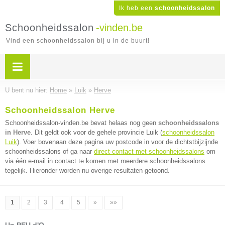
Ik heb een
schoonheidssalon
Schoonheidssalon
-vinden.be
Vind een schoonheidssalon bij u in de buurt!
U bent nu hier:
Home
»
Luik
»
Herve
Schoonheidssalon Herve
Schoonheidssalon-vinden.be bevat helaas nog geen
schoonheidssalons
in Herve
. Dit geldt ook voor de gehele provincie Luik (
schoonheidssalon
Luik
). Voer bovenaan deze pagina uw postcode in voor de dichtstbijzijnde
schoonheidssalons of ga naar
direct contact met schoonheidssalons
om
via één e-mail in contact te komen met meerdere schoonheidssalons
tegelijk. Hieronder worden nu overige resultaten getoond.
1
2
3
4
5
»
»»