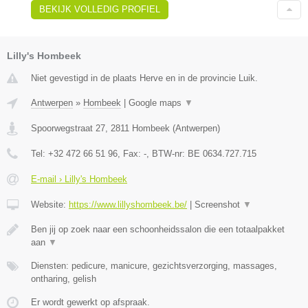
BEKIJK VOLLEDIG PROFIEL
Lilly's Hombeek
Niet gevestigd in de plaats Herve en in de provincie Luik.
Antwerpen
»
Hombeek
|
Google maps
▼
Spoorwegstraat 27
,
2811
Hombeek
(
Antwerpen
)
Tel:
+32 472 66 51 96
, Fax:
-
, BTW-nr:
BE 0634.727.715
E-mail › Lilly's Hombeek
Website:
https://www.lillyshombeek.be/
|
Screenshot
▼
Ben jij op zoek naar een schoonheidssalon die een totaalpakket
aan
▼
Diensten: pedicure, manicure, gezichtsverzorging, massages,
ontharing, gelish
Er wordt gewerkt op afspraak.