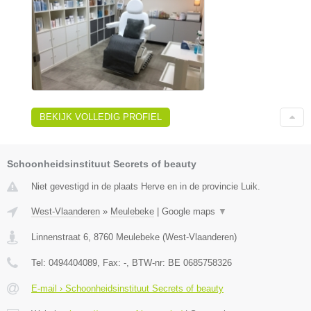
BEKIJK VOLLEDIG PROFIEL
Schoonheidsinstituut Secrets of beauty
Niet gevestigd in de plaats Herve en in de provincie Luik.
West-Vlaanderen
»
Meulebeke
|
Google maps
▼
Linnenstraat 6
,
8760
Meulebeke
(
West-Vlaanderen
)
Tel:
0494404089
, Fax:
-
, BTW-nr:
BE 0685758326
E-mail › Schoonheidsinstituut Secrets of beauty